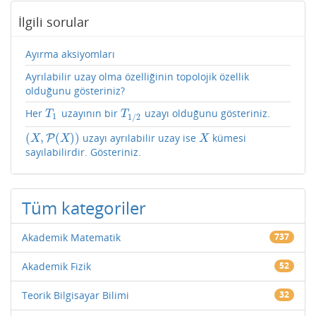
İlgili sorular
Ayırma aksiyomları
Ayrılabilir uzay olma özelliğinin topolojik özellik
olduğunu gösteriniz?
Her
uzayının bir
uzayı olduğunu gösteriniz.
T
1
T
1
/
2
T
T
1
1
/
2
(
,
(
)
)
uzayı ayrılabilir uzay ise
kümesi
(
X
,
P
(
X
P
)
)
X
X
X
X
sayılabilirdir. Gösteriniz.
Tüm kategoriler
Akademik Matematik
737
Akademik Fizik
52
Teorik Bilgisayar Bilimi
32