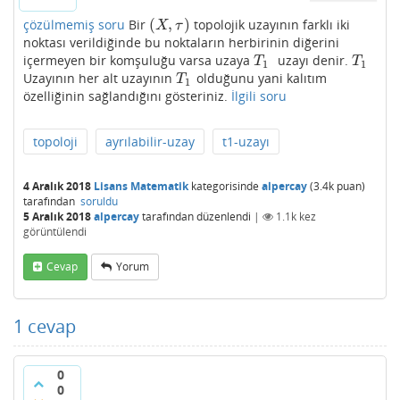
(
,
)
çözülmemiş soru
Bir
topolojik uzayının farklı iki
(
X
,
τ
)
X
τ
noktası verildiğinde bu noktaların herbirinin diğerini
içermeyen bir komşuluğu varsa uzaya
uzayı denir.
T
1
T
1
T
T
1
1
Uzayının her alt uzayının
olduğunu yani kalıtım
T
1
T
1
özelliğinin sağlandığını gösteriniz.
İlgili soru
topoloji
ayrılabilir-uzay
t1-uzayı
4 Aralık 2018
Lisans Matematik
kategorisinde
alpercay
(
3.4k
puan)
tarafından
soruldu
5 Aralık 2018
alpercay
tarafından
düzenlendi
|
1.1k
kez
görüntülendi
Cevap
Yorum
1
cevap
0
0