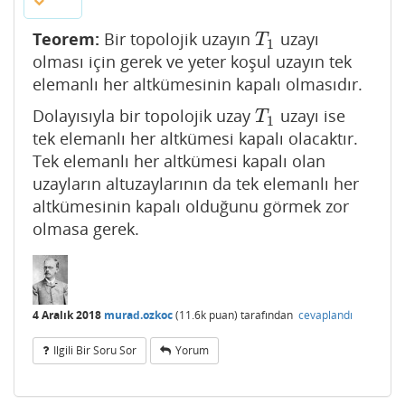
Teorem:
Bir topolojik uzayın
uzayı
T
1
T
1
olması için gerek ve yeter koşul uzayın tek
elemanlı her altkümesinin kapalı olmasıdır.
Dolayısıyla bir topolojik uzay
uzayı ise
T
1
T
1
tek elemanlı her altkümesi kapalı olacaktır.
Tek elemanlı her altkümesi kapalı olan
uzayların altuzaylarının da tek elemanlı her
altkümesinin kapalı olduğunu görmek zor
olmasa gerek.
4 Aralık 2018
murad.ozkoc
(
11.6k
puan)
tarafından
cevaplandı
Ilgili Bir Soru Sor
Yorum