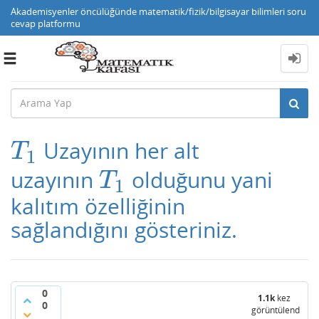
Akademisyenler öncülüğünde matematik/fizik/bilgisayar bilimleri soru
cevap platformu
Toggle
navigation
Uzayının her alt
T
1
T
1
uzayının
olduğunu yani
T
1
T
1
kalıtım özelliğinin
sağlandığını gösteriniz.
0
1.1k
kez
0
görüntülendi