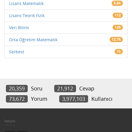
Lisans Matematik
5.6k
Lisans Teorik Fizik
112
Veri Bilimi
145
Orta Öğretim Matematik
12.7k
Serbest
1k
20,359
Soru
21,912
Cevap
73,672
Yorum
3,977,103
Kullanıcı
İletişim