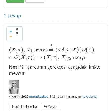
1
cevap
0
0
?
(
,
)
,
uzayı
⇒
(
∀
⊆
)
(
(
)
(
X
,
τ
)
,
T
1
uzayı
⇒
?
(
∀
A
⊆
X
)
(
D
(
A
)
∈
C
(
X
,
τ
)
)
⇒
(
X
,
τ
)
,
T
1
/
2
uz
X
τ
T
A
X
D
A
1
∈
(
,
)
)
⇒
(
,
)
,
uzayı
.
C
X
τ
X
τ
T
1
/
2
Not:
"?" işaretinin gerekçesi aşağıdaki linkte
mevcut.
4 Kasım 2020
murad.ozkoc
(
11.6k
puan)
tarafından
cevaplandı
Ilgili Bir Soru Sor
Yorum