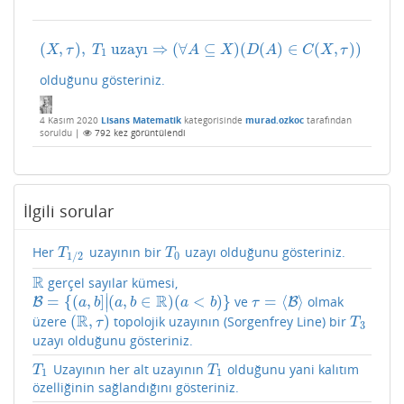
(
,
)
,
uzayı
⇒
(
∀
⊆
)
(
(
)
∈
(
,
)
)
(
X
,
τ
)
,
T
1
uzayı
⇒
(
∀
A
⊆
X
)
(
D
(
A
)
∈
C
(
X
,
τ
)
)
X
τ
T
A
X
D
A
C
X
τ
1
olduğunu gösteriniz.
4 Kasım 2020
Lisans Matematik
kategorisinde
murad.ozkoc
tarafından
soruldu
|
792
kez görüntülendi
İlgili sorular
Her
uzayının bir
uzayı olduğunu gösteriniz.
T
1
/
2
T
0
T
T
0
1
/
2
R
gerçel sayılar kümesi,
R
∣
R
=
{
(
,
]
(
,
∈
)
(
<
)
}
=
⟨
⟩
ve
olmak
∣
B
B
=
{
(
a
,
b
]
|
(
a
,
b
∈
R
)
(
a
<
b
)
}
τ
=
⟨
B
⟩
B
a
b
a
b
a
b
τ
R
(
,
)
üzere
topolojik uzayının (Sorgenfrey Line) bir
(
R
,
τ
)
T
3
τ
T
3
uzayı olduğunu gösteriniz.
Uzayının her alt uzayının
olduğunu yani kalıtım
T
1
T
1
T
T
1
1
özelliğinin sağlandığını gösteriniz.