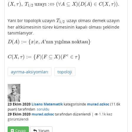
(
,
)
,
uzayı
:
⇔
(
∀
⊆
)
(
(
)
∈
(
,
)
)
.
(
X
,
τ
)
,
T
1
/
2
uzayı
:⇔
(
∀
A
⊆
X
)
(
D
(
A
)
∈
C
(
X
,
τ
)
)
.
X
τ
T
A
X
D
A
C
X
τ
1
/
2
Yani bir topolojik uzayın
uzayı olması demek uzayın
T
1
/
2
T
1
/
2
her altkümesinin türev kümesinin kapalı olması şeklinde
tanımlanıyor.
(
)
:
=
{
|
,
'nın yı
ılma noktası
}
D
(
A
)
:=
{
x
|
x
,
A
'nın yığılma noktası
}
ğ
D
A
x
x
A
(
,
)
:
=
{
|
(
⊆
)
(
∈
}
c
C
(
X
,
τ
)
:=
{
F
|
(
F
⊆
X
)
(
F
c
∈
τ
}
C
X
τ
F
F
X
F
τ
ayırma-aksiyomları
topoloji
23 Ekim 2020
Lisans Matematik
kategorisinde
murad.ozkoc
(
11.6k
puan)
tarafından
soruldu
29 Ekim 2020
murad.ozkoc
tarafından
düzenlendi
|
1.1k
kez
görüntülendi
Cevap
Yorum