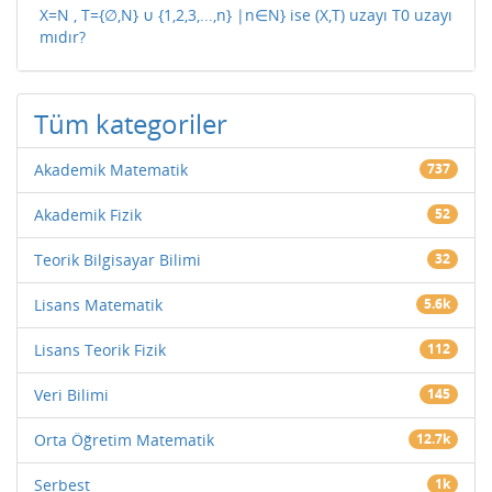
X=N , T={∅,N} ∪ {1,2,3,...,n} |n∈N} ise (X,T) uzayı T0 uzayı
mıdır?
Tüm kategoriler
Akademik Matematik
737
Akademik Fizik
52
Teorik Bilgisayar Bilimi
32
Lisans Matematik
5.6k
Lisans Teorik Fizik
112
Veri Bilimi
145
Orta Öğretim Matematik
12.7k
Serbest
1k