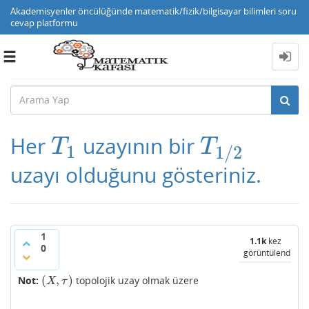
Akademisyenler öncülüğünde matematik/fizik/bilgisayar bilimleri soru
cevap platformu
Toggle
navigation
Her
uzayının bir
T
1
T
1
/
2
T
T
1
1
/
2
uzayı olduğunu gösteriniz.
1
1.1k
kez
0
görüntülendi
(
,
)
Not:
topolojik uzay olmak üzere
(
X
,
τ
)
X
τ