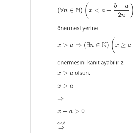
−
(
b
a
N
(
∀
∈
)
<
+
(
∀
n
∈
N
)
(
x
<
a
+
b
−
a
2
n
)
⇒
n
x
a
2
n
önermesi yerine
(
N
>
⇒
(
∃
∈
)
≥
x
>
a
⇒
(
∃
n
∈
N
)
(
x
≥
a
+
b
−
a
x
a
n
x
a
önermesini kanıtlayabiliriz.
>
olsun.
x
>
a
x
a
>
x
>
a
x
a
⇒
⇒
−
>
0
x
−
a
>
0
x
a
<
a
b
⇒
⇒
a
<
b