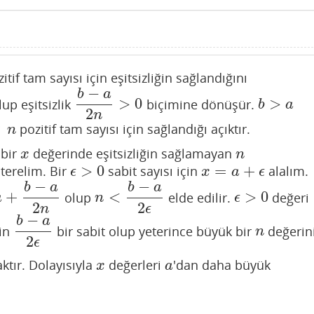
itif tam sayısı için eşitsizliğin sağlandığını
−
b
a
>
0
>
up eşitsizlik
biçimine dönüşür.
b
−
a
2
n
>
0
b
>
a
b
a
2
n
er
pozitif tam sayısı için sağlandığı açıktır.
n
n
 bir
değerinde eşitsizliğin sağlamayan
x
n
x
n
>
0
=
+
terelim. Bir
sabit sayısı için
alalım.
ϵ
>
0
x
=
a
+
ϵ
ϵ
x
a
ϵ
−
−
b
a
b
a
+
<
>
0
olup
elde edilir.
değeri
a
2
n
n
<
b
−
a
2
ϵ
ϵ
>
0
a
n
ϵ
2
2
n
ϵ
−
b
a
sin
bir sabit olup yeterince büyük bir
değerin
b
−
a
2
ϵ
n
n
2
ϵ
tır. Dolayısıyla
değerleri
'dan daha büyük
x
a
x
a