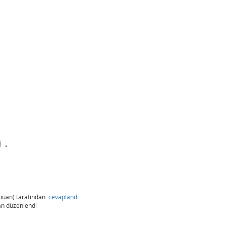
)
.
puan)
tarafından
cevaplandı
an
düzenlendi