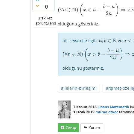
0
−
(
)
b
a
N
(
∀
∈
)
<
+
⇒
(
∀
n
∈
N
)
(
x
<
a
+
b
−
a
2
n
)
⇒
x
≤
a
n
x
a
x
2
n
2.1k
kez
görüntülendi
olduğunu gösteriniz.
R
,
∈
<
bir cevap ile ilgili:
ve
a
,
b
∈
R
a
<
b
a
b
a
−
(
)
b
a
N
(
∀
∈
)
>
−
⇒
(
∀
n
∈
N
)
(
x
>
b
−
b
−
a
2
n
)
⇒
x
≥
b
n
x
b
2
n
olduğunu gösteriniz.
ailelerin-birleşimi
arşimet-özelli
7 Kasım 2018
Lisans Matematik
ka
1 Ocak 2019
murad.ozkoc
tarafınd
Cevap
Yorum