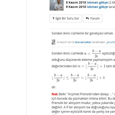
8 Kasım 2018
lokman gökçe
(
2.6
9 Kasım 2018
lokman gökçe
tara
Ilgili Bir Soru Sor
Yorum
Sondan ikinci cümlenin bir gerekçesi olmalı.
8 Kasım 2018
murad.ozkoc
tarafından
yoruml
−
b
a
Sondan ikinci cümlede
<
eşitsizli
n
<
b
−
a
2
ϵ
n
2
ϵ
olduğunu düşünerek ekleme yapmamıştım ama 
−
b
a
değerlerinden biri
=
⌊
⌋
+
1
tam de
n
=
⌊
b
−
a
2
ϵ
⌋
+
1
n
2
ϵ
−
−
−
b
a
b
a
b
a
⌊
⌋
≤
<
⌊
⌋
+
1
⌊
b
−
a
2
ϵ
⌋
≤
b
−
a
2
ϵ
<
⌊
b
−
a
2
ϵ
⌋
+
1
2
2
2
ϵ
ϵ
ϵ
dir.
Not:
Belki ''Arşimet Prensibi'nden dolayı ...
için burada da yazmaktan imtina ettim. Bu de
Prensibi bir aksiyom mudur, yoksa yukarıda 
değilim. A.P bir aksiyom ise doğruluğunu is
değer içeren eşitsizlik kanıtı da yanlış ise ya