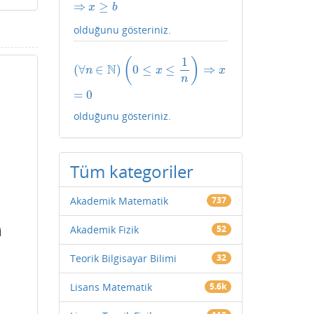
⇒
≥
x
b
olduğunu gösteriniz.
1
(
∀
n
∈
N
)
(
0
≤
x
≤
1
n
)
⇒
x
=
0
(
)
N
(
∀
∈
)
0
≤
≤
⇒
n
x
x
n
=
0
olduğunu gösteriniz.
Tüm kategoriler
Akademik Matematik
737
i
Akademik Fizik
52
Teorik Bilgisayar Bilimi
32
Lisans Matematik
5.6k