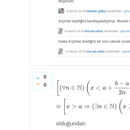
diliyorum.
9 Kasım 2018
lokman gökçe
tarafından
yoru
Arşimet özelliğini kanıtlayabiliyoruz. Müsait 
9 Kasım 2018
murad.ozkoc
tarafından
yoruml
Hatta Arşimet özelliğini bir soru olarak sor
13 Kasım 2018
murad.ozkoc
tarafından
yorum
0
−
[
(
∀
n
∈
N
)
(
x
<
a
+
b
[
(
b
a
0
N
(
∀
∈
)
<
+
n
x
a
2
n
[
(
N
≡
>
⇒
(
∃
∈
)
x
a
n
x
olduğundan