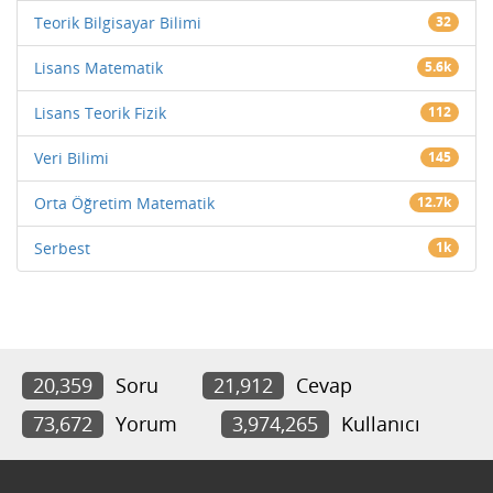
Teorik Bilgisayar Bilimi
32
Lisans Matematik
5.6k
Lisans Teorik Fizik
112
Veri Bilimi
145
Orta Öğretim Matematik
12.7k
Serbest
1k
20,359
Soru
21,912
Cevap
73,672
Yorum
3,974,265
Kullanıcı