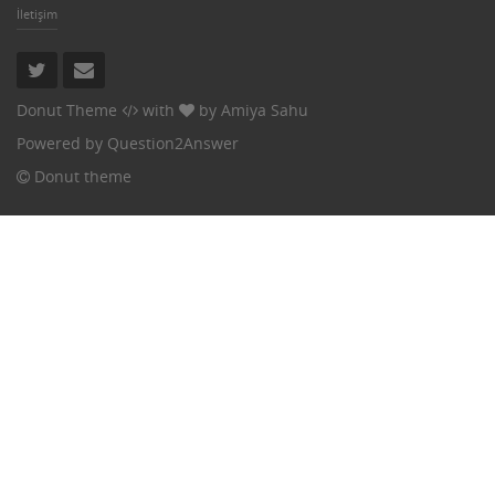
İletişim
Donut Theme
with
by
Amiya Sahu
Powered by
Question2Answer
Donut theme