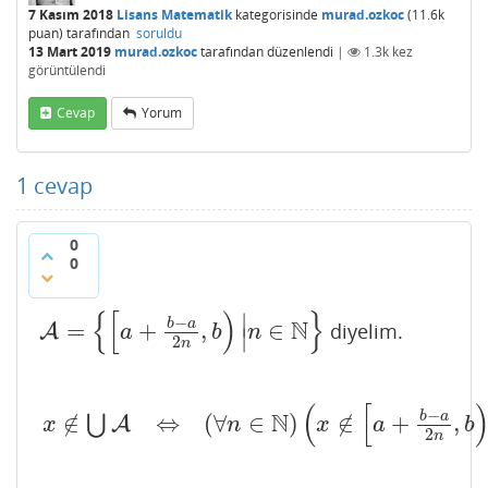
7 Kasım 2018
Lisans Matematik
kategorisinde
murad.ozkoc
(
11.6k
puan)
tarafından
soruldu
13 Mart 2019
murad.ozkoc
tarafından
düzenlendi
|
1.3k
kez
görüntülendi
Cevap
Yorum
1
cevap
0
0
{
[
)
}
∣
−
N
b
a
=
+
,
∈
diyelim.
A
A
=
{
[
a
+
b
−
a
2
n
,
b
)
|
n
∈
N
}
a
b
n
∣
2
n
(
[
x
∉
⋃
A
⇔
(
∀
n
∈
N
)
(
x
∉
[
a
+
b
−
a
2
n
,
b
)
)
⇔
(
∀
n
∈
N
)
(
x
<
a
+
b
−
−
N
b
a
∉
⇔
(
∀
∈
)
∉
+
,
⋃
A
x
n
x
a
b
2
n