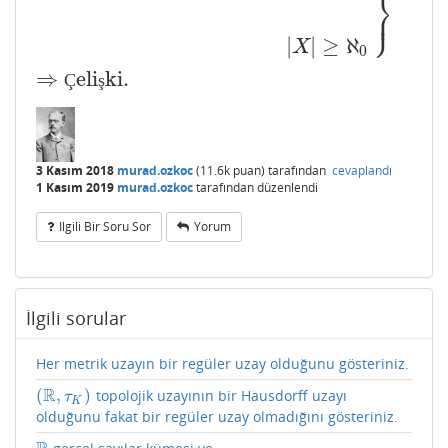
⎬
⎭
⎪
⇒
|
X
|
=
|
(
X
∖
U
)
∪
(
X
∖
V
)
|
<
ℵ
0
|
X
|
≥
ℵ
0
}
⇒
Çelişki.
|
|
≥
ℵ
X
0
⇒
eli
ki.
Ç
ş
3 Kasım 2018
murad.ozkoc
(
11.6k
puan)
tarafından
cevaplandı
1 Kasım 2019
murad.ozkoc
tarafından
düzenlendi
Ilgili Bir Soru Sor
Yorum
İlgili sorular
Her metrik uzayın bir regüler uzay olduğunu gösteriniz.
R
(
,
)
topolojik uzayının bir Hausdorff uzayı
(
R
,
τ
K
)
τ
K
olduğunu fakat bir regüler uzay olmadığını gösteriniz.