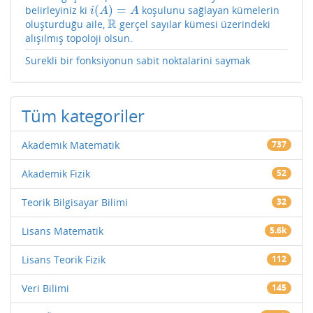
(
)
=
belirleyiniz ki
koşulunu sağlayan kümelerin
i
(
A
)
=
A
i
A
A
R
oluşturduğu aile,
gerçel sayılar kümesi üzerindeki
R
alışılmış topoloji olsun.
Surekli bir fonksiyonun sabit noktalarini saymak
Tüm kategoriler
Akademik Matematik
737
Akademik Fizik
52
Teorik Bilgisayar Bilimi
32
Lisans Matematik
5.6k
Lisans Teorik Fizik
112
Veri Bilimi
145