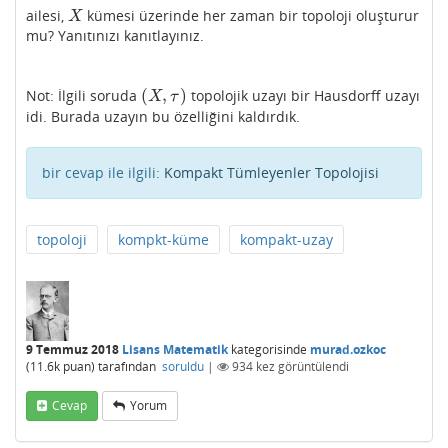
ailesi,
kümesi üzerinde her zaman bir topoloji oluşturur
X
X
mu? Yanıtınızı kanıtlayınız.
(
,
)
Not: İlgili soruda
topolojik uzayı bir Hausdorff uzayı
(
X
,
τ
)
X
τ
idi. Burada uzayın bu özelliğini kaldırdık.
bir cevap ile ilgili:
Kompakt Tümleyenler Topolojisi
topoloji
kompkt-küme
kompakt-uzay
9 Temmuz 2018
Lisans Matematik
kategorisinde
murad.ozkoc
(
11.6k
puan)
tarafından
soruldu
|
934
kez görüntülendi
Cevap
Yorum