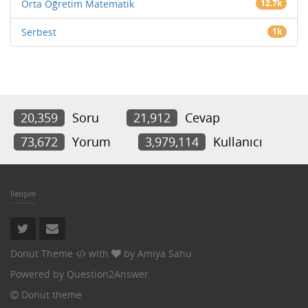
Orta Öğretim Matematik
12.7k
Serbest
1k
20,359
Soru
21,912
Cevap
73,672
Yorum
3,979,114
Kullanıcı
İletişim
Donut Theme
with
by
Amiya Sahu
Powered by
Question2Answer
Donut theme