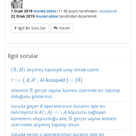
1 Ocak 2019
murad.ozkoc
(
11.6k
puan)
tarafından
cevaplandı
22 Ocak 2019
murad.ozkoc
tarafından
düzenlendi
Ilgili Bir Soru Sor
Yorum
İlgili sorular
R
(
,
)
alışılmış topolojik uzay olmak üzere
(
R
,
U
)
U
c
:
=
{
|
,
-kompakt
}
∪
{
∅
}
τ
:=
{
A
|
A
c
,
U
U
-kompakt
}
∪
{
∅
}
τ
A
A
R
ailesinin
gerçel sayılar kümesi üzerinde bir topoloji
R
olduğunu gösteriniz.
Soruda geçen
operatörünün kuralını öyle bir
k
k
(
∖
)
=
∖
belirleyiniz ki
koşulunu sağlayan
k
(
∖
A
)
=
∖
A
k
A
A
R
kümelerin oluşturduğu aile,
gerçel sayılar kümesi
R
üzerindeki alışılmış topoloji olsun.
Soruda geçen
operatörünün kuralını öyle bir
i
i