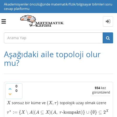
Akademisyenler öncülüğünde matematik/fizik/bilgisayar bilimleri soru
cevap platformu
Toggle
navigation
Aşağıdaki aile topoloji olur
mu?
0
934
kez
0
görüntülendi
(
,
)
sonsuz bir küme ve
topolojik uzay olmak üzere
X
(
X
,
τ
)
X
X
τ
∗
X
:
=
{
∖
|
(
⊆
)
(
,
-kompakt
)
}
∪
{
∅
}
⊆
2
τ
∗
:=
{
X
∖
A
|
(
A
⊆
X
)
(
A
,
τ
-kompakt
)
}
∪
{
∅
}
⊆
2
X
τ
X
A
A
X
A
τ