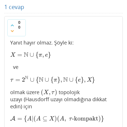
1
cevap
0
0
Yanıt hayır olmaz. Şöyle ki:
N
=
∪
{
,
}
X
=
N
∪
{
π
,
e
}
X
π
e
ve
N
N
N
=
2
∪
{
∪
{
}
,
∪
{
}
,
}
τ
=
2
N
∪
{
N
∪
{
π
}
,
N
∪
{
e
}
,
X
}
τ
π
e
X
(
,
)
olmak üzere
topolojik
(
X
,
τ
)
X
τ
uzayı (Hausdorff uzayı olmadığına dikkat
edin) için
=
{
|
(
⊆
)
(
,
-kompakt
)
}
A
A
=
{
A
|
(
A
⊆
X
)
(
A
,
τ
-kompakt
)
}
A
A
X
A
τ