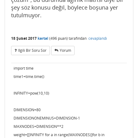
şey söz konusu değil, böylece boşuna yer
tutulmuyor.
18 Şubat 2017
kartal
(
496
puan)
tarafından
cevaplandı
Ilgili Bir Soru Sor
Yorum
import time
time1=time.time()
INFINITY=pow(10,10)
DIMENSION=80
DIMENSIONONEMINUS=DIMENSION-1
MAXNODES=DIMENSION**2
weight=[[INFINITY for a in range(MAXNODES)]for b in