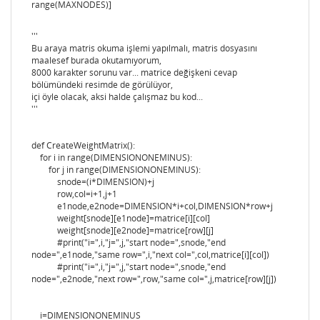
range(MAXNODES)]
'''
Bu araya matris okuma işlemi yapılmalı, matris dosyasını
maalesef burada okutamıyorum,
8000 karakter sorunu var... matrice değişkeni cevap
bölümündeki resimde de görülüyor,
içi öyle olacak, aksi halde çalışmaz bu kod...
'''
def CreateWeightMatrix():
for i in range(DIMENSIONONEMINUS):
for j in range(DIMENSIONONEMINUS):
snode=(i*DIMENSION)+j
row,col=i+1,j+1
e1node,e2node=DIMENSION*i+col,DIMENSION*row+j
weight[snode][e1node]=matrice[i][col]
weight[snode][e2node]=matrice[row][j]
#print("i=",i,"j=",j,"start node=",snode,"end
node=",e1node,"same row=",i,"next col=",col,matrice[i][col])
#print("i=",i,"j=",j,"start node=",snode,"end
node=",e2node,"next row=",row,"same col=",j,matrice[row][j])
i=DIMENSIONONEMINUS