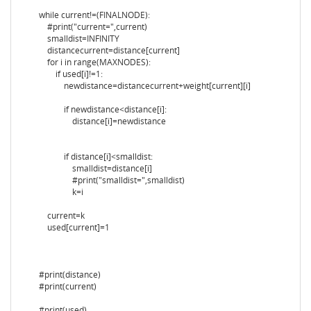
while current!=(FINALNODE):
#print("current=",current)
smalldist=INFINITY
distancecurrent=distance[current]
for i in range(MAXNODES):
if used[i]!=1:
newdistance=distancecurrent+weight[current][i]
if newdistance<distance[i]:
distance[i]=newdistance
if distance[i]<smalldist:
smalldist=distance[i]
#print("smalldist=",smalldist)
k=i
current=k
used[current]=1
#print(distance)
#print(current)
#print(used)