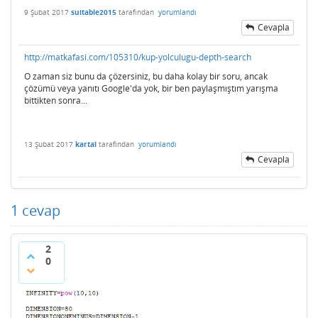
9 Şubat 2017
suitable2015
tarafından
yorumlandı
Cevapla
http://matkafasi.com/105310/kup-yolculugu-depth-search
O zaman siz bunu da çözersiniz, bu daha kolay bir soru, ancak
çözümü veya yanıtı Google'da yok, bir ben paylaşmıştım yarışma
bittikten sonra...
13 Şubat 2017
kartal
tarafından
yorumlandı
Cevapla
1
cevap
2
0