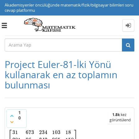
Akademisyenler öncülüğünde matematik/fizik/bilgisayar bilimleri soru
cevap platformu
Toggle
navigation
Project Euler-81-İki Yönü
kullanarak en az toplamın
bulunması
1
1.8k
kez
0
görüntülendi
⎡
⎤
31
673
234
103
18