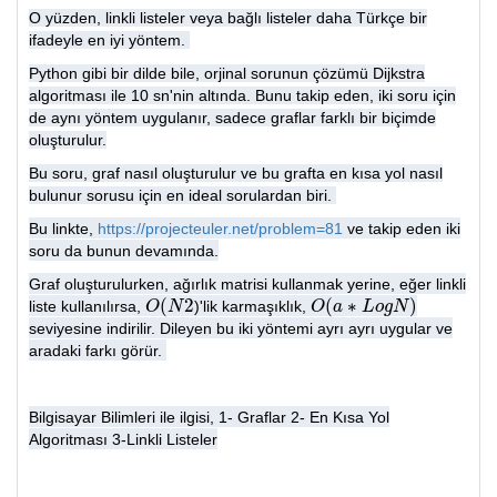
O yüzden, linkli listeler veya bağlı listeler daha Türkçe bir
ifadeyle en iyi yöntem.
Python gibi bir dilde bile, orjinal sorunun çözümü Dijkstra
algoritması ile 10 sn'nin altında. Bunu takip eden, iki soru için
de aynı yöntem uygulanır, sadece graflar farklı bir biçimde
oluşturulur.
Bu soru, graf nasıl oluşturulur ve bu grafta en kısa yol nasıl
bulunur sorusu için en ideal sorulardan biri.
Bu linkte,
https://projecteuler.net/problem=81
ve takip eden iki
soru da bunun devamında.
Graf oluşturulurken, ağırlık matrisi kullanmak yerine, eğer linkli
(
2
(
∗
)
liste kullanılırsa,
)'lik karmaşıklık,
O
O
(
N
N
2
O
O
(
a
a
∗
L
o
L
g
o
N
g
)
N
seviyesine indirilir. Dileyen bu iki yöntemi ayrı ayrı uygular ve
aradaki farkı görür.
Bilgisayar Bilimleri ile ilgisi, 1- Graflar 2- En Kısa Yol
Algoritması 3-Linkli Listeler