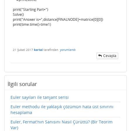
print("Starting Part=")
Solve()
print("Answer is=",distance[FINALNODE]+matrice[0][0])
print(time.time()-time1)
21 Şubat 2017
kartal
tarafından
yorumlandı
Cevapla
İlgili sorular
Euler sayıları ile tanjant serisi
Euler methodu ile yaklaşık çözümün hata üst sınırını
hesaplama
Euler, Fermat'nın Sanısını Nasıl Çürüttü? (Bir Teorim
Var)