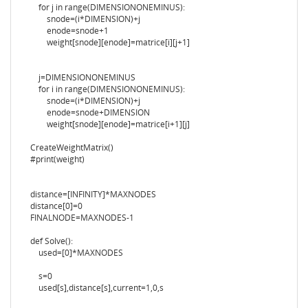
for j in range(DIMENSIONONEMINUS):
snode=(i*DIMENSION)+j
enode=snode+1
weight[snode][enode]=matrice[i][j+1]
j=DIMENSIONONEMINUS
for i in range(DIMENSIONONEMINUS):
snode=(i*DIMENSION)+j
enode=snode+DIMENSION
weight[snode][enode]=matrice[i+1][j]
CreateWeightMatrix()
#print(weight)
distance=[INFINITY]*MAXNODES
distance[0]=0
FINALNODE=MAXNODES-1
def Solve():
used=[0]*MAXNODES
s=0
used[s],distance[s],current=1,0,s