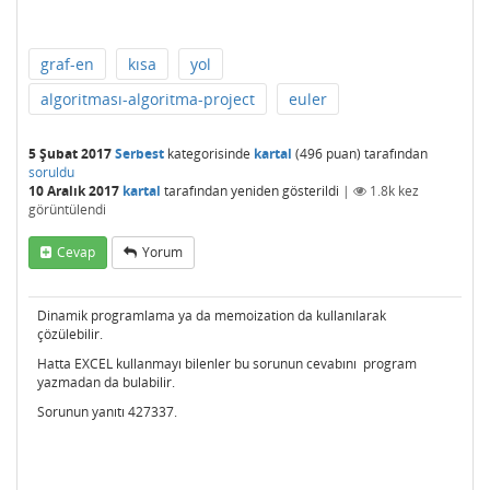
graf-en
kısa
yol
algoritması-algoritma-project
euler
5 Şubat 2017
Serbest
kategorisinde
kartal
(
496
puan)
tarafından
soruldu
10 Aralık 2017
kartal
tarafından
yeniden gösterildi
|
1.8k
kez
görüntülendi
Cevap
Yorum
Dinamik programlama ya da memoization da kullanılarak
çözülebilir.
Hatta EXCEL kullanmayı bilenler bu sorunun cevabını program
yazmadan da bulabilir.
Sorunun yanıtı 427337.