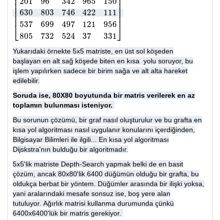
⎢
⎥
⎢
⎥
201
96
342
965
150
⎢
⎥
⎢
⎥
⎢
⎥
630
803
746
422
111
[
31
673
234
103
18
201
96
342
965
150
630
803
746
422
111
537
699
497
1
⎢
⎥
537
699
497
121
956
⎣
⎦
805
732
524
37
331
Yukarıdaki örnekte 5x5 matriste, en üst sol köşeden
başlayan en alt sağ köşede biten en kısa yolu soruyor, bu
işlem yapılırken sadece bir birim sağa ve alt alta hareket
edilebilir.
Soruda ise, 80X80 boyutunda bir matris verilerek en az
toplamın bulunması isteniyor.
Bu sorunun çözümü, bir graf nasıl oluşturulur ve bu grafta en
kısa yol algoritması nasıl uygulanır konularını içerdiğinden,
Bilgisayar Bilimleri ile ilgili... En kısa yol algoritması
Dijskstra'nın bulduğu bir algoritmadır.
5x5'lik matriste Depth-Search yapmak belki de en basit
çözüm, ancak 80x80'lik 6400 düğümün olduğu bir grafta, bu
oldukça berbat bir yöntem. Düğümler arasında bir ilişki yoksa,
yani aralarındaki mesafe sonsuz ise, boş yere alan
tutuluyor.
Ağırlık matrisi kullanma durumunda çünkü
6400x6400'lük bir matris gerekiyor.