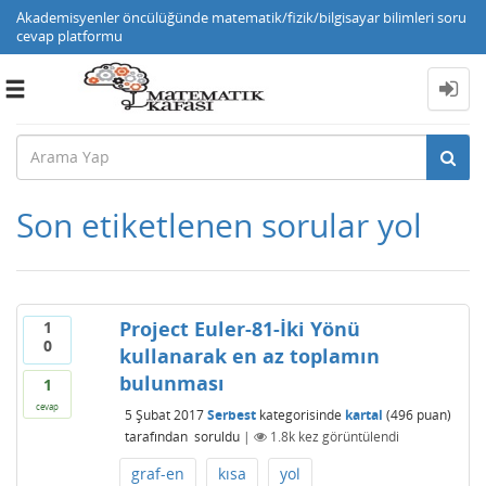
Akademisyenler öncülüğünde matematik/fizik/bilgisayar bilimleri soru
cevap platformu
Toggle
navigation
Son etiketlenen sorular yol
Project Euler-81-İki Yönü
1
0
kullanarak en az toplamın
bulunması
1
cevap
5 Şubat 2017
Serbest
kategorisinde
kartal
(
496
puan)
tarafından
soruldu
|
1.8k
kez görüntülendi
graf-en
kısa
yol