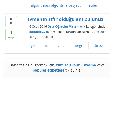
algoritması-algoritma-project
euler
İvmenin sıfır olduğu anı bulunuz.
0
0
6 Ocak 2016
Orta Öğretim Matematik
kategorisinde
suitable2015
(
3.9k
puan)
tarafından
soruldu
|
809
1
kez görüntülendi
cevap
yol
hız
ivme
integral
türev
Daha fazlasını görmek için,
tüm soruların listesine
veya
popüler etiketlere
tıklayınız.