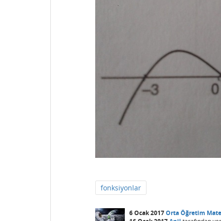
fonksiyonlar
6 Ocak 2017
Orta Öğretim Mat