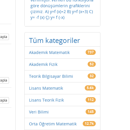
göre dönüşümlerin grafiklerini
çiziniz. A) y=f (x)+2 B) y=f (x+3) C)
y= -f (x) Ç) y= f (-x)
apla
Tüm kategoriler
Akademik Matematik
737
Akademik Fizik
52
Teorik Bilgisayar Bilimi
32
apla
Lisans Matematik
5.6k
Lisans Teorik Fizik
112
apla
Veri Bilimi
145
Orta Öğretim Matematik
12.7k