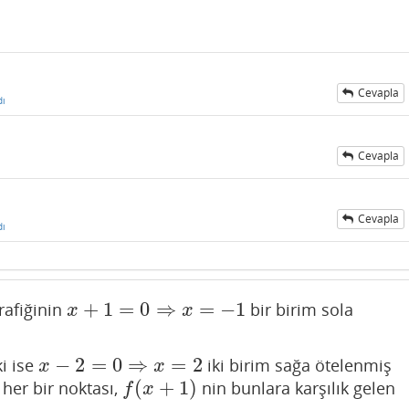
Cevapla
dı
Cevapla
Cevapla
dı
+
1
=
0
⇒
=
−
1
rafiğinin
bir birim sola
x
+
1
=
0
⇒
x
=
−
1
x
x
−
2
=
0
⇒
=
2
ki ise
iki birim sağa ötelenmiş
x
−
2
=
0
⇒
x
=
2
x
x
(
+
1
)
 her bir noktası,
nin bunlara karşılık gelen
f
(
x
+
1
)
f
x