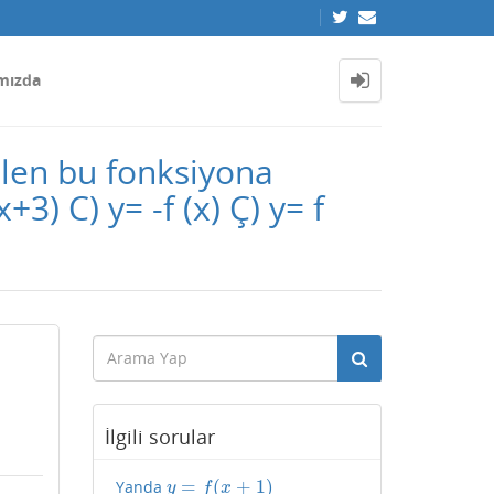
mızda
rilen bu fonksiyona
+3) C) y= -f (x) Ç) y= f
İlgili sorular
=
(
+
1
)
Yanda
y
=
f
(
x
+
1
)
y
f
x