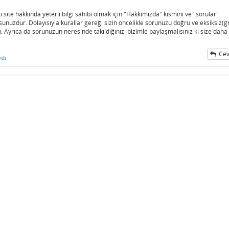
site hakkında yeterli bilgi sahibi olmak için "Hakkımızda" kısmını ve "sorular"
unuzdur. Dolayısıyla kurallar gereği sizin öncelikle sorunuzu doğru ve eksiksiz(gr
. Ayrıca da sorunuzun neresinde takıldığınızı bizimle paylaşmalısınız ki size daha 
Cev
ndı