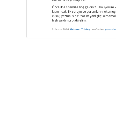
Merhaba sayın felporet,
Öncelikle sitemize hoş geldiniz. Umuyorum ki 
kısmındaki ilk soruyu ve yorumlarını okumuşs
eksik) yazmalısınız. Yazım yanlışlığı olmamalı
hızlı yardımcı olabilelim.
3 Kasım 2016
Mehmet Toktaş
tarafından
yorumla