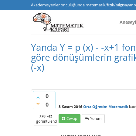
Akademisyenler öncülüğünde matematik/fizik/bilgisayar bi
Anasay
Yanda Y = p (x) - -x+1 fo
göre dönüşümlerin grafikler
(-x)
0
0
3 Kasım 2016
Orta Öğretim Matematik
kate
778
kez
Cevap
Yorum
görüntülendi