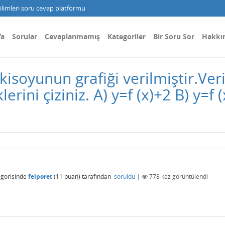
limleri soru cevap platformu
fa
Sorular
Cevaplanmamış
Kategoriler
Bir Soru Sor
Hakkı
nkisoyunun grafiği verilmiştir.Ve
ini çiziniz. A) y=f (x)+2 B) y=f (x
gorisinde
felporet
(
11
puan)
tarafından
soruldu
|
778
kez görüntülendi