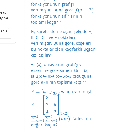
fonksiyonunun grafiği
(
−
2
)
verilmiştir. Buna göre
f
(
x
−
2
)
f
x
afik
fonksiyonunun sıfırlarının
iyi ve
toplamı kaçtır ?
Eş karelerden oluşan şekilde A,
apla
B, C, D, E ve F noktaları
verilmiştir. Buna göre, köşeleri
bu noktalar olan kaç farklı üçgen
çizilebilir?
y=f(x) fonsiyonun grafiği y
eksenine göre simetriktir. f(x)=
(a-2)x ³+ bx²-bx+5x+3 olduğuna
göre a+b nin toplamı kaçtır?
=
[
⋅
]
yanda verilmiştir.
A
=
[
a
⋅
j
]
3
×
2
A
a
j
3
×
2
⎡
⎤
8
1
⎢
⎥
=
2
5
A
=
[
8
1
2
5
4
2
]
3
×
2
⎣
⎦
A
4
2
3
×
2
3
2
(
)
∑
∑
ifadesinin
∑
m
=
1
3
∑
n
=
1
2
(
m
n
)
m
n
=
1
=
1
m
n
değeri kaçtır?