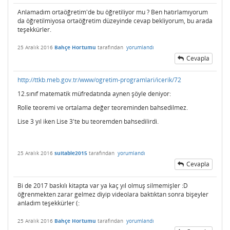
Anlamadım ortaöğretim'de bu öğretiliyor mu ? Ben hatırlamıyorum
da öğretilmiyosa ortaöğretim düzeyinde cevap bekliyorum, bu arada
teşekkürler.
25 Aralık 2016
Bahçe Hortumu
tarafından
yorumlandı
Cevapla
http://ttkb.meb.gov.tr/www/ogretim-programlari/icerik/72
12.sınıf matematik müfredatında aynen şöyle deniyor:
Rolle teoremi ve ortalama değer teoreminden bahsedilmez.
Lise 3 yıl iken Lise 3'te bu teoremden bahsedilirdi.
25 Aralık 2016
suitable2015
tarafından
yorumlandı
Cevapla
Bi de 2017 baskılı kitapta var ya kaç yıl olmuş silmemişler :D
öğrenmekten zarar gelmez diyip videolara baktıktan sonra bişeyler
anladım teşekkürler (:
25 Aralık 2016
Bahçe Hortumu
tarafından
yorumlandı