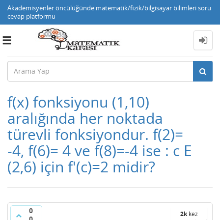
Akademisyenler öncülüğünde matematik/fizik/bilgisayar bilimleri soru
cevap platformu
Toggle
navigation
f(x) fonksiyonu (1,10)
aralığında her noktada
türevli fonksiyondur. f(2)=
-4, f(6)= 4 ve f(8)=-4 ise : c E
(2,6) için f'(c)=2 midir?
0
2k
kez
0