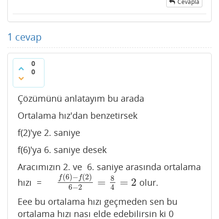
Cevapla
1
cevap
0
0
Çözümünü anlatayım bu arada
Ortalama hız'dan benzetirsek
f(2)'ye 2. saniye
f(6)'ya 6. saniye desek
Aracımızın 2. ve 6. saniye arasında ortalama
(
6
)
−
(
2
)
f
f
8
=
=
2
hızı =
olur.
f
(
6
)
−
f
(
2
)
6
−
2
=
8
4
=
2
6
−
2
4
Eee bu ortalama hızı geçmeden sen bu
ortalama hızı nası elde edebilirsin ki 0