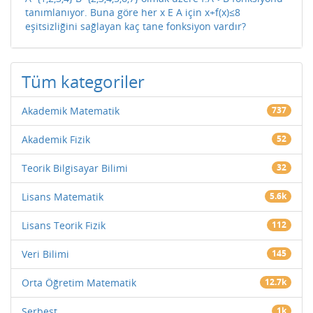
tanımlanıyor. Buna göre her x E A için x+f(x)≤8
eşitsizliğini sağlayan kaç tane fonksiyon vardır?
Tüm kategoriler
Akademik Matematik
737
Akademik Fizik
52
Teorik Bilgisayar Bilimi
32
Lisans Matematik
5.6k
Lisans Teorik Fizik
112
Veri Bilimi
145
Orta Öğretim Matematik
12.7k
Serbest
1k