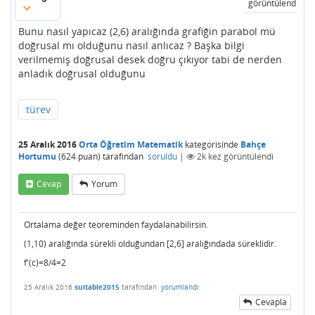
görüntülendi
Bunu nasıl yapıcaz (2,6) aralığında grafiğin parabol mü
doğrusal mı olduğunu nasıl anlıcaz ? Başka bilgi
verilmemiş doğrusal desek doğru çıkıyor tabi de nerden
anladık doğrusal olduğunu
türev
25 Aralık 2016
Orta Öğretim Matematik
kategorisinde
Bahçe
Hortumu
(
624
puan)
tarafından
soruldu
|
2k
kez görüntülendi
Cevap
Yorum
Ortalama değer teoreminden faydalanabilirsin.
(1,10) aralığında sürekli olduğundan [2,6] aralığındada süreklidir.
f'(c)=8/4=2
25 Aralık 2016
suitable2015
tarafından
yorumlandı
Cevapla