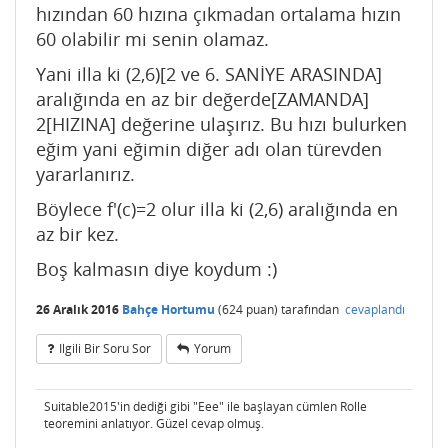
hızından 60 hızına çıkmadan ortalama hızın
60 olabilir mi senin olamaz.
Yani illa ki (2,6)[2 ve 6. SANİYE ARASINDA]
aralığında en az bir değerde[ZAMANDA]
2[HIZINA] değerine ulaşırız. Bu hızı bulurken
eğim yani eğimin diğer adı olan türevden
yararlanırız.
Böylece f'(c)=2 olur illa ki (2,6) aralığında en
az bir kez.
Boş kalmasın diye koydum :)
26 Aralık 2016
Bahçe Hortumu
(
624
puan)
tarafından
cevaplandı
Ilgili Bir Soru Sor
Yorum
Suitable2015'in dediği gibi "Eee" ile başlayan cümlen Rolle
teoremini anlatıyor. Güzel cevap olmuş.