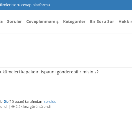
limleri soru cevap platformu
fa
Sorular
Cevaplanmamış
Kategoriler
Bir Soru Sor
Hakkı
 kümeleri kapalıdır. İspatını gönderebilir misiniz?
de
Dt
(
15
puan)
tarafından
soruldu
lendi
|
2.5k
kez görüntülendi