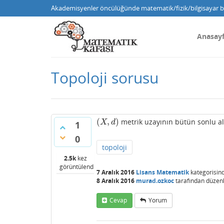
Akademisyenler öncülüğünde matematik/fizik/bilgisayar bi
Anasay
Topoloji sorusu
(
,
)
metrik uzayının bütün sonlu alt
(
X
,
d
)
X
d
1
0
topoloji
2.5k
kez
görüntülendi
7 Aralık 2016
Lisans Matematik
kategorisin
8 Aralık 2016
murad.ozkoc
tarafından
düzen
Cevap
Yorum