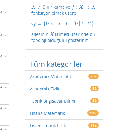
≠
∅
:
→
bir küme ve
X
≠
∅
f
:
X
→
X
X
f
X
X
apla
fonksiyon olmak üzere
−
1
=
{
⊆
|
[
]
⊆
}
τ
f
=
{
U
⊆
X
|
f
−
1
[
U
]
⊆
U
}
τ
U
X
f
U
U
f
ailesinin
kümesi üzerinde bir
X
X
apla
topoloji olduğunu gösteriniz.
apla
Tüm kategoriler
Akademik Matematik
737
apla
Akademik Fizik
52
Teorik Bilgisayar Bilimi
32
apla
Lisans Matematik
5.6k
Lisans Teorik Fizik
112
apla