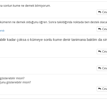
ama sonlun kume ne demek bilmiyorum.
Cev
 kümenin ne demek olduğunu öğren. Sonra takıldığında noktada ben destek olac
Cev
andı
labilir kadar çoksa o kümeye sonlu kume
denir tanimana baktim da si
Cev
Cev
gösterebilir misin?
uğunu gösterebilir misin?
Cev