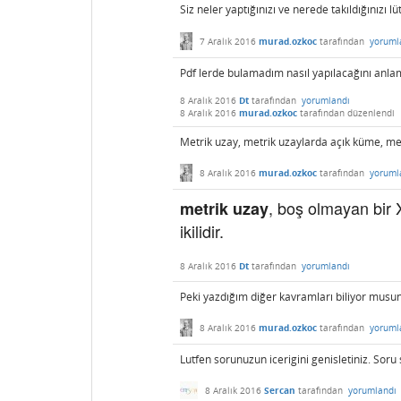
Siz neler yaptığınızı ve nerede takıldığınızı lü
7 Aralık 2016
murad.ozkoc
tarafından
yoruml
Pdf lerde bulamadım nasıl yapılacağını anl
8 Aralık 2016
Dt
tarafından
yorumlandı
8 Aralık 2016
murad.ozkoc
tarafından
düzenlendi
Metrik uzay, metrik uzaylarda açık küme, m
8 Aralık 2016
murad.ozkoc
tarafından
yoruml
, boş olmayan bir 
metrik uzay
ikilidir.
8 Aralık 2016
Dt
tarafından
yorumlandı
Peki yazdığım diğer kavramları biliyor musu
8 Aralık 2016
murad.ozkoc
tarafından
yoruml
Lutfen sorunuzun icerigini genisletiniz. Soru
8 Aralık 2016
Sercan
tarafından
yorumlandı