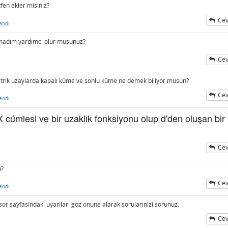
tfen ekler misiniz?
Cev
andı
amadım yardımcı olur musunuz?
Cev
etrik uzaylarda kapalı küme ve sonlu küme ne demek biliyor musun?
Cev
andı
X cümlesi ve bir uzaklık fonksiyonu olup d'den oluşan bir
Cev
n?
Cev
andı
 sor sayfasindaki uyarilari goz onune alarak sorularinizi sorunuz.
Cev