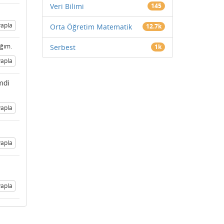
Veri Bilimi
145
apla
Orta Öğretim Matematik
12.7k
ağım.
Serbest
1k
apla
mdi
apla
apla
apla