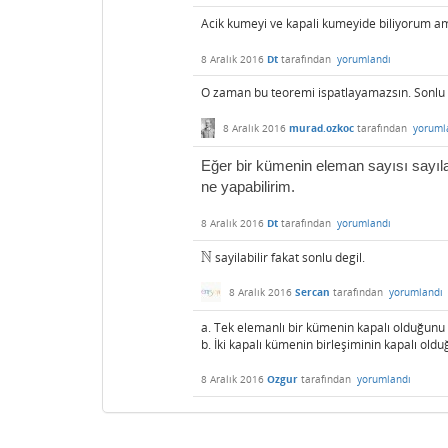
Acik kumeyi ve kapali kumeyide biliyorum 
8 Aralık 2016
Dt
tarafından
yorumlandı
O zaman bu teoremi ispatlayamazsın. Sonlu
8 Aralık 2016
murad.ozkoc
tarafından
yoruml
Eğer bir kümenin eleman sayısı sayı
ne yapabilirim.
8 Aralık 2016
Dt
tarafından
yorumlandı
N
sayilabilir fakat sonlu degil.
N
8 Aralık 2016
Sercan
tarafından
yorumlandı
a. Tek elemanlı bir kümenin kapalı olduğunu 
b. İki kapalı kümenin birleşiminin kapalı old
8 Aralık 2016
Ozgur
tarafından
yorumlandı