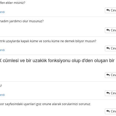
tfen ekler misiniz?
Cev
andı
amadım yardımcı olur musunuz?
Cev
etrik uzaylarda kapalı küme ve sonlu küme ne demek biliyor musun?
Cev
andı
X cümlesi ve bir uzaklık fonksiyonu olup d'den oluşan bir
Cev
n?
Cev
andı
 sor sayfasindaki uyarilari goz onune alarak sorularinizi sorunuz.
Cev