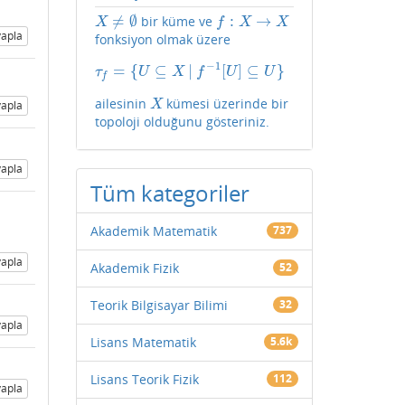
≠
∅
:
→
bir küme ve
X
≠
∅
f
:
X
→
X
X
f
X
X
apla
fonksiyon olmak üzere
−
1
=
{
⊆
|
[
]
⊆
}
τ
f
=
{
U
⊆
X
|
f
−
1
[
U
]
⊆
U
}
τ
U
X
f
U
U
f
ailesinin
kümesi üzerinde bir
X
X
apla
topoloji olduğunu gösteriniz.
apla
Tüm kategoriler
Akademik Matematik
737
apla
Akademik Fizik
52
Teorik Bilgisayar Bilimi
32
apla
Lisans Matematik
5.6k
Lisans Teorik Fizik
112
apla