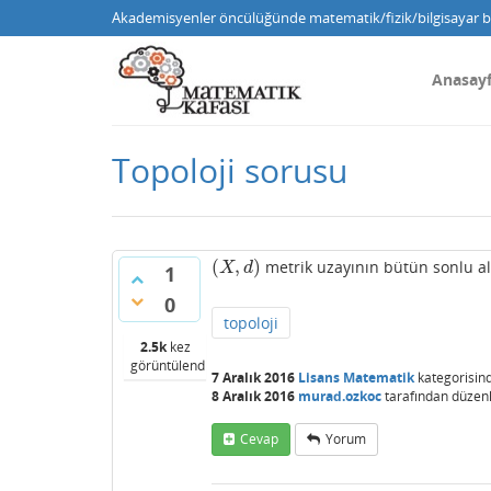
Akademisyenler öncülüğünde matematik/fizik/bilgisayar bi
Anasay
Topoloji sorusu
(
,
)
metrik uzayının bütün sonlu alt
(
X
,
d
)
X
d
1
0
topoloji
2.5k
kez
görüntülendi
7 Aralık 2016
Lisans Matematik
kategorisin
8 Aralık 2016
murad.ozkoc
tarafından
düzen
Cevap
Yorum