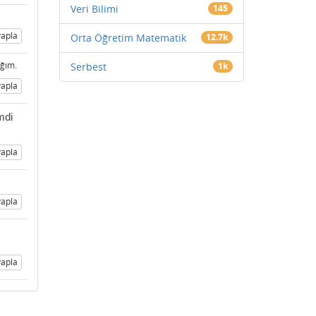
Veri Bilimi
145
apla
Orta Öğretim Matematik
12.7k
ağım.
Serbest
1k
apla
mdi
apla
apla
apla