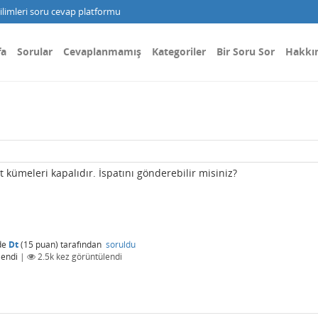
limleri soru cevap platformu
fa
Sorular
Cevaplanmamış
Kategoriler
Bir Soru Sor
Hakkı
 kümeleri kapalıdır. İspatını gönderebilir misiniz?
de
Dt
(
15
puan)
tarafından
soruldu
lendi
|
2.5k
kez görüntülendi