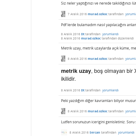
Siz neler yaptığınızı ve nerede takıldığınızı lü
7 Aralık 2016
murad.ozkoc
tarafından
yoruml
Pdf lerde bulamadım nasıl yapılacağını anl
8 Aralık 2016
Dt
tarafından
yorumlandı
8 Aralık 2016
murad.ozkoc
tarafından
düzenlendi
Metrik uzay, metrik uzaylarda açık küme, m
8 Aralık 2016
murad.ozkoc
tarafından
yoruml
, boş olmayan bir 
metrik uzay
ikilidir.
8 Aralık 2016
Dt
tarafından
yorumlandı
Peki yazdığım diğer kavramları biliyor musu
8 Aralık 2016
murad.ozkoc
tarafından
yoruml
Lutfen sorunuzun icerigini genisletiniz. Soru
8 Aralık 2016
Sercan
tarafından
yorumlandı