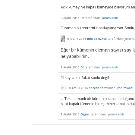
Acik kumeyi ve kapali kumeyide biliyorum 
8 Aralık 2016
Dt
tarafından
yorumlandı
O zaman bu teoremi ispatlayamazsın. Sonlu
8 Aralık 2016
murad.ozkoc
tarafından
yoruml
Eğer bir kümenin eleman sayısı sayı
ne yapabilirim.
8 Aralık 2016
Dt
tarafından
yorumlandı
N
sayilabilir fakat sonlu degil.
N
8 Aralık 2016
Sercan
tarafından
yorumlandı
a. Tek elemanlı bir kümenin kapalı olduğunu 
b. İki kapalı kümenin birleşiminin kapalı old
8 Aralık 2016
Ozgur
tarafından
yorumlandı