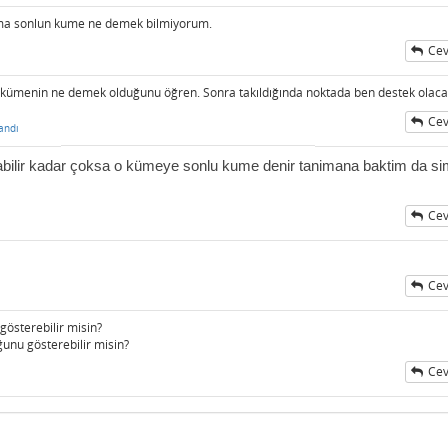
ama sonlun kume ne demek bilmiyorum.
Cev
 kümenin ne demek olduğunu öğren. Sonra takıldığında noktada ben destek olac
Cev
andı
labilir kadar çoksa o kümeye sonlu kume
denir tanimana baktim da si
Cev
Cev
gösterebilir misin?
uğunu gösterebilir misin?
Cev