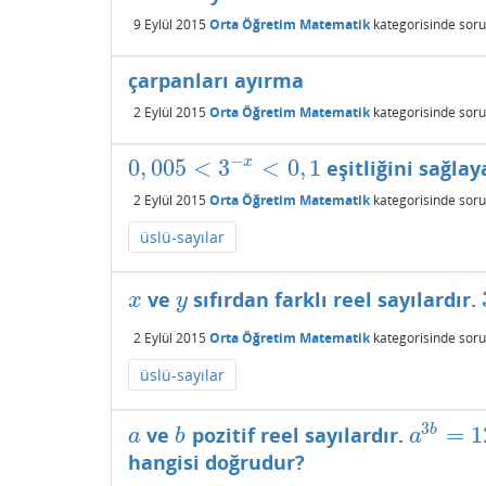
9 Eylül 2015
Orta Öğretim Matematik
kategorisinde
soru
çarpanları ayırma
2 Eylül 2015
Orta Öğretim Matematik
kategorisinde
soru
−
0
,
005
<
3
<
0
,
1
x
eşitliğini sağla
0
,
005
<
3
−
x
<
0
,
1
2 Eylül 2015
Orta Öğretim Matematik
kategorisinde
soru
üslü-sayılar
ve
sıfırdan farklı reel sayılardır.
x
y
x
y
2 Eylül 2015
Orta Öğretim Matematik
kategorisinde
soru
üslü-sayılar
3
=
1
b
ve
pozitif reel sayılardır.
a
b
a
3
b
=
125
a
b
a
hangisi doğrudur?