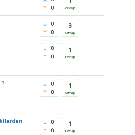
1
0
cevap
0
3
0
cevap
0
1
0
cevap
 ?
0
1
0
cevap
akilerden
0
1
0
cevap