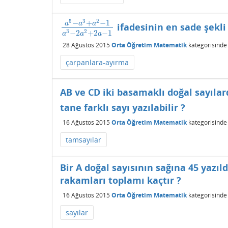
5
3
2
−
+
−
1
a
a
a
ifadesinin en sade şekli
a
5
−
a
3
+
a
2
−
1
a
3
−
2
a
2
+
2
a
−
1
3
2
−
2
+
2
−
1
a
a
a
28 Ağustos 2015
Orta Öğretim Matematik
kategorisinde
çarpanlara-ayırma
AB ve CD iki basamaklı doğal sayılar
tane farklı sayı yazılabilir ?
16 Ağustos 2015
Orta Öğretim Matematik
kategorisinde
tamsayılar
Bir A doğal sayısının sağına 45 yazı
rakamları toplamı kaçtır ?
16 Ağustos 2015
Orta Öğretim Matematik
kategorisinde
sayılar