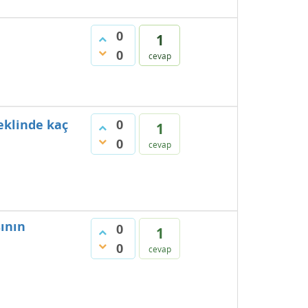
0
1
0
cevap
şeklinde kaç
0
1
0
cevap
sının
0
1
0
cevap