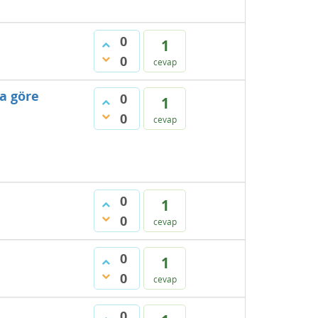
0
1
0
cevap
a göre
0
1
0
cevap
0
1
0
cevap
0
1
0
cevap
0