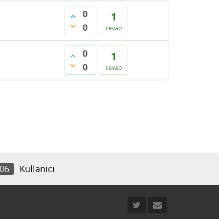
0
1
0
cevap
0
1
0
cevap
606
Kullanıcı