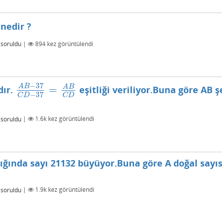
 nedir ?
soruldu
|
894
kez görüntülendi
−
37
A
B
=
A
B
dır.
eşitliği veriliyor.Buna göre AB 
A
B
−
37
C
D
−
37
=
A
B
C
D
−
37
C
D
C
D
soruldu
|
1.6k
kez görüntülendi
ldığında sayı 21132 büyüyor.Buna göre A doğal sayı
soruldu
|
1.9k
kez görüntülendi