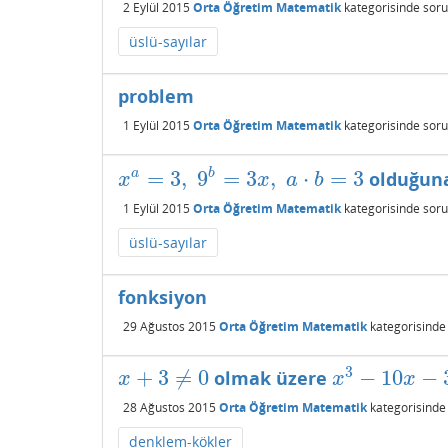
2 Eylül 2015
Orta Öğretim Matematik
kategorisinde
soru
üslü-sayılar
problem
1 Eylül 2015
Orta Öğretim Matematik
kategorisinde
soru
=
3
,
9
=
3
,
⋅
=
3
b
a
olduğun
x
a
=
3
,
9
b
=
3
x
,
a
⋅
b
=
3
x
x
a
b
1 Eylül 2015
Orta Öğretim Matematik
kategorisinde
soru
üslü-sayılar
fonksiyon
29 Ağustos 2015
Orta Öğretim Matematik
kategorisinde
3
+
3
≠
0
−
10
−
olmak üzere
x
+
3
≠
0
x
3
−
10
x
−
3
=
0
x
x
x
28 Ağustos 2015
Orta Öğretim Matematik
kategorisinde
denklem-kökler