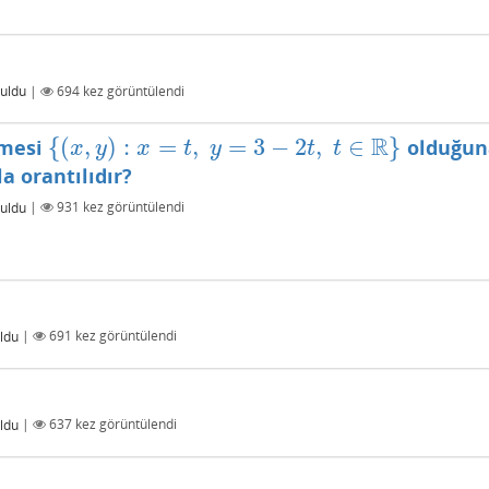
uldu
|
694
kez görüntülendi
R
{
(
,
)
:
=
,
=
3
−
2
,
∈
}
ümesi
olduğun
{
(
x
,
y
)
:
x
=
t
,
y
=
3
−
2
t
,
t
∈
R
}
x
y
x
t
y
t
t
la orantılıdır?
uldu
|
931
kez görüntülendi
ldu
|
691
kez görüntülendi
ldu
|
637
kez görüntülendi