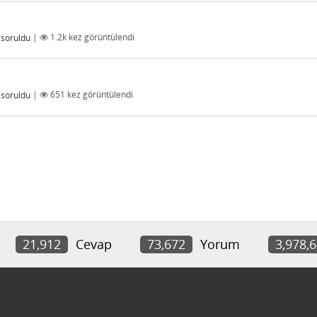
soruldu
|
1.2k
kez görüntülendi
soruldu
|
651
kez görüntülendi
21,912
Cevap
73,672
Yorum
3,978,