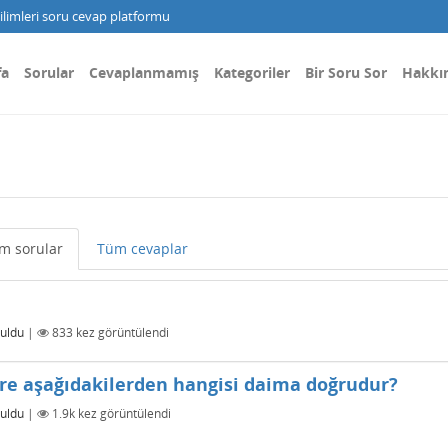
limleri soru cevap platformu
fa
Sorular
Cevaplanmamış
Kategoriler
Bir Soru Sor
Hakkı
m sorular
Tüm cevaplar
uldu
|
833
kez görüntülendi
e aşağıdakilerden hangisi daima doğrudur?
uldu
|
1.9k
kez görüntülendi