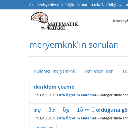
Akademisyenler öncülüğünde matematik/fizik/bilgisayar bi
Anasay
meryemknk'in soruları
Kullanıcı: meryemknk
Yeni etkinlikler
Tü
denklem çözme
15 Eylül 2015
Orta Öğretim Matematik
kategorisinde
sor
−
3
−
5
+
15
=
0
olduğuna gör
x
y
−
3
x
−
5
y
+
15
=
0
x
y
x
y
15 Eylül 2015
Orta Öğretim Matematik
kategorisinde
sor
denklem