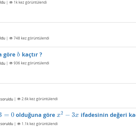
ldu
|
1k
kez görüntülendi
ldu
|
748
kez görüntülendi
a göre
kaçtır ?
b
b
ldu
|
936
kez görüntülendi
soruldu
|
2.6k
kez görüntülendi
2
3
=
0
−
3
olduğuna göre
ifadesinin değeri kaç
x
2
−
3
x
x
x
soruldu
|
1.1k
kez görüntülendi