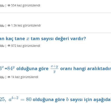
ldu
|
554
kez görüntülendi
ldu
|
1.5k
kez görüntülendi
yan kaç tane
tam sayısı değeri vardır?
x
x
ldu
|
972
kez görüntülendi
+
x
y
y
3
84
x
=
olduğuna göre
oranı hangi aralıktadır
3
x
84
y
x
+
y
y
y
ldu
|
1k
kez görüntülendi
+
2
25
,
=
80
b
olduğuna göre
sayısı için aşağıd
,
a
b
+
2
=
80
b
a
b