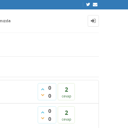
mızda
0
2
0
cevap
0
2
0
cevap