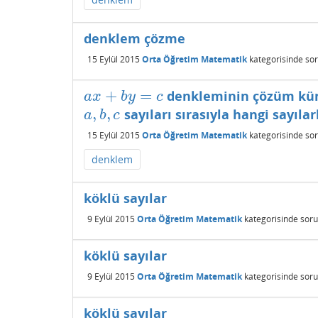
denklem çözme
15 Eylül 2015
Orta Öğretim Matematik
kategorisinde
sor
+
=
denkleminin çözüm k
a
x
+
b
y
=
c
a
x
b
y
c
,
,
sayıları sırasıyla hangi sayılar
a
,
b
,
c
a
b
c
15 Eylül 2015
Orta Öğretim Matematik
kategorisinde
sor
denklem
köklü sayılar
9 Eylül 2015
Orta Öğretim Matematik
kategorisinde
soru
köklü sayılar
9 Eylül 2015
Orta Öğretim Matematik
kategorisinde
soru
köklü sayılar