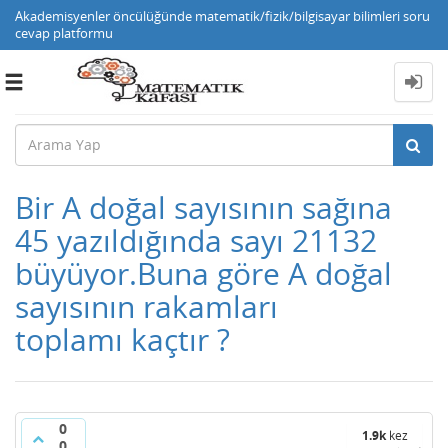
Akademisyenler öncülüğünde matematik/fizik/bilgisayar bilimleri soru
cevap platformu
Toggle
navigation
Bir A doğal sayısının sağına
45 yazıldığında sayı 21132
büyüyor.Buna göre A doğal
sayısının rakamları
toplamı kaçtır ?
0
1.9k
kez
0