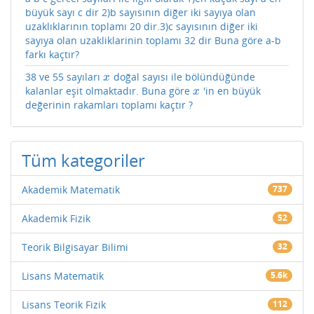
büyük sayı c dir 2)b sayısının diğer iki sayıya olan
uzaklıklarının toplamı 20 dir.3)c sayısının diğer iki
sayıya olan uzakliklarinin toplamı 32 dir Buna göre a-b
farkı kaçtır?
38 ve 55 sayıları
doğal sayısı ile bölündüğünde
x
x
kalanlar eşit olmaktadır. Buna göre
'in en büyük
x
x
değerinin rakamları toplamı kaçtır ?
Tüm kategoriler
Akademik Matematik
737
Akademik Fizik
52
Teorik Bilgisayar Bilimi
32
Lisans Matematik
5.6k
Lisans Teorik Fizik
112