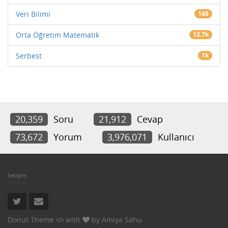
Veri Bilimi
145
Orta Öğretim Matematik
12.7k
Serbest
1k
20,359
Soru
21,912
Cevap
73,672
Yorum
3,976,071
Kullanıcı
İletişim
Donut Theme
with
by
Amiya Sahu