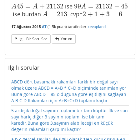
45
=
+
21132
99
=
21132
−
45
ise
A
45
=
A
+
21132
99
A
=
21132
−
45
A
A
A
=
213
2
+
1
+
3
=
6
ise burdan
cvp=
A
=
213
2
+
1
+
3
=
6
A
17 Ağustos 2015
AT
(
1.5k
puan)
tarafından
cevaplandı
Ilgili Bir Soru Sor
Yorum
İlgili sorular
ABCD dört basamaklı rakamları farklı bir doğal sayı
olmak üzere ABCD = A+B * C+D biçiminde tanımlanıyor
Buna göre ABCD = 85 olduğuna göre eşitliğini sağlayan
A B C D Rakamları için A+B+C+D toplamı kaçtır
5 ardışık doğal sayının toplamı bir tam küptür.İlk ve son
sayı hariç diğer 3 sayının toplamı ise bir tam
karedir.Buna göre 3.sayının alabileceği en küçük
değerin rakamları çarpımı kaçtır?
a b c gercel sayilari ile ilgili olarak 1)en küçük sayı a en