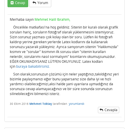
Cevap
Yorum
Merhaba sayın
Mehmet Halil Ibrahim,
Öncelikle matkafasi'na hoş geldiniz. Sitenin bir kuralı olarak grafik
soruları hariç, soruların fotoğraf olarak yüklenmesini istemiyoruz.
Sizin sorunuz yazması çok kolay olan bir soru. Lütfen iki fotoğrafı
kaldırıp yerine gereken yerlerde Latex kodlarını da kullanarak
sorunuzu yazarak yükleyiniz. Ayrıca sanıyorum sitenin "Hakkımızda"
kısmını ve "sorular" kısmının ilk sorusu olan "sitenin kuralları
nelerdir, sorularımı nasıl sormalıyım" kısımlarını okumuşsunuzdur.
EĞER OKUMADIYSANIZ LÜTFEN OKUYUNUZ. Latex kodları
için
buraya bakabilirsiniz.
Son olarak;sorunuzun çözümü için neler yaptığınızı,takıldığınız yeri
bizimle paylaşmanızı eğer bunu yaparsanız size daha iyi ve hızlı
yardımcı olabileceğimizi,aksi halde yani uyarılara uymadığınız da
sorunuza cevap alamayacağınızı ve bir süre sonunda sorunuzun
silinebileceğini bilmenizi isteriz.
30 Ekim 2016
Mehmet Toktaş
tarafından
yorumlandı
Cevapla