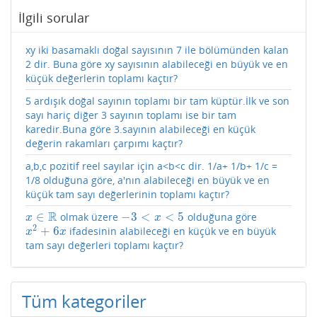
İlgili sorular
xy iki basamaklı doğal sayısının 7 ile bölümünden kalan
2 dir. Buna göre xy sayısının alabileceği en büyük ve en
küçük değerlerin toplamı kaçtır?
5 ardışık doğal sayının toplamı bir tam küptür.İlk ve son
sayı hariç diğer 3 sayının toplamı ise bir tam
karedir.Buna göre 3.sayının alabileceği en küçük
değerin rakamları çarpımı kaçtır?
a,b,c pozitif reel sayılar için a<b<c dir. 1/a+ 1/b+ 1/c =
1/8 olduğuna göre, a'nın alabileceği en büyük ve en
küçük tam sayı değerlerinin toplamı kaçtır?
R
∈
−
3
<
<
5
olmak üzere
olduğuna göre
x
∈
R
−
3
<
x
<
5
x
x
2
+
6
ifadesinin alabileceği en küçük ve en büyük
x
2
+
6
x
x
x
tam sayı değerleri toplamı kaçtır?
Tüm kategoriler