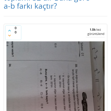
a-b farkı kaçtır?
0
1.5k
kez
0
görüntülendi