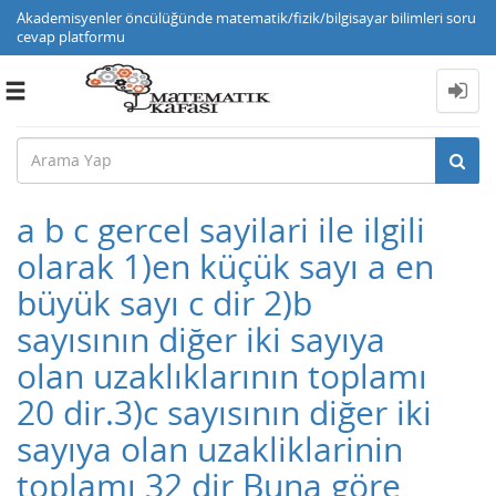
Akademisyenler öncülüğünde matematik/fizik/bilgisayar bilimleri soru
cevap platformu
Toggle
navigation
a b c gercel sayilari ile ilgili
olarak 1)en küçük sayı a en
büyük sayı c dir 2)b
sayısının diğer iki sayıya
olan uzaklıklarının toplamı
20 dir.3)c sayısının diğer iki
sayıya olan uzakliklarinin
toplamı 32 dir Buna göre