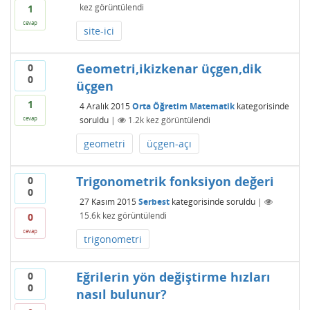
kez görüntülendi
1
cevap
site-ici
Geometri,ikizkenar üçgen,dik
0
0
üçgen
1
4 Aralık 2015
Orta Öğretim Matematik
kategorisinde
soruldu
|
1.2k
kez görüntülendi
cevap
geometri
üçgen-açı
Trigonometrik fonksiyon değeri
0
0
27 Kasım 2015
Serbest
kategorisinde
soruldu
|
15.6k
kez görüntülendi
0
cevap
trigonometri
Eğrilerin yön değiştirme hızları
0
0
nasıl bulunur?