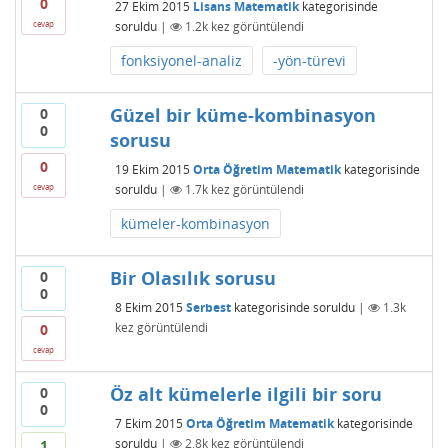
0
27 Ekim 2015
Lisans Matematik
kategorisinde
soruldu
|
1.2k
kez görüntülendi
cevap
fonksiyonel-analiz
-yön-türevi
Güzel bir küme-kombinasyon
0
0
sorusu
0
19 Ekim 2015
Orta Öğretim Matematik
kategorisinde
soruldu
|
1.7k
kez görüntülendi
cevap
kümeler-kombinasyon
Bir Olasılık sorusu
0
0
8 Ekim 2015
Serbest
kategorisinde
soruldu
|
1.3k
kez görüntülendi
0
cevap
Öz alt kümelerle ilgili bir soru
0
0
7 Ekim 2015
Orta Öğretim Matematik
kategorisinde
soruldu
|
2.8k
kez görüntülendi
1