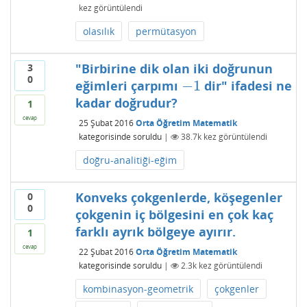
kez görüntülendi
olasılık
permütasyon
"Birbirine dik olan iki doğrunun
3
0
−
1
eğimleri çarpımı
dir" ifadesi ne
−
1
kadar doğrudur?
1
cevap
25 Şubat 2016
Orta Öğretim Matematik
kategorisinde
soruldu
|
38.7k
kez görüntülendi
doğru-analitiği-eğim
Konveks çokgenlerde, köşegenler
0
0
çokgenin iç bölgesini en çok kaç
farklı ayrık bölgeye ayırır.
1
cevap
22 Şubat 2016
Orta Öğretim Matematik
kategorisinde
soruldu
|
2.3k
kez görüntülendi
kombinasyon-geometrik
çokgenler