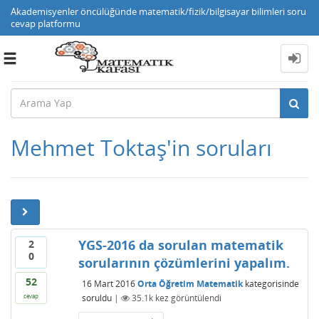
Akademisyenler öncülüğünde matematik/fizik/bilgisayar bilimleri soru
cevap platformu
Toggle
navigation
Mehmet Toktaş'in soruları
YGS-2016 da sorulan matematik
2
0
sorularının çözümlerini yapalım.
52
16 Mart 2016
Orta Öğretim Matematik
kategorisinde
soruldu
|
35.1k
kez görüntülendi
cevap