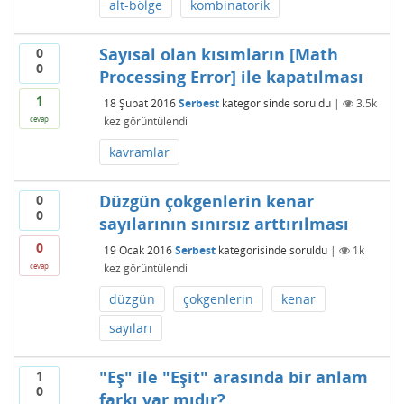
alt-bölge
kombinatorik
Sayısal olan kısımların [Math
0
0
Processing Error] ile kapatılması
1
18 Şubat 2016
Serbest
kategorisinde
soruldu
|
3.5k
kez görüntülendi
cevap
kavramlar
Düzgün çokgenlerin kenar
0
0
sayılarının sınırsız arttırılması
0
19 Ocak 2016
Serbest
kategorisinde
soruldu
|
1k
kez görüntülendi
cevap
düzgün
çokgenlerin
kenar
sayıları
"Eş" ile "Eşit" arasında bir anlam
1
0
farkı var mıdır?