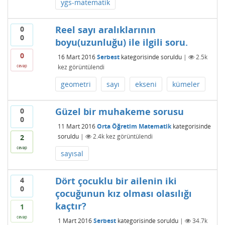
ygs-matematik
Reel sayı aralıklarının
0
0
boyu(uzunluğu) ile ilgili soru.
0
16 Mart 2016
Serbest
kategorisinde
soruldu
|
2.5k
kez görüntülendi
cevap
geometri
sayı
ekseni
kümeler
Güzel bir muhakeme sorusu
0
0
11 Mart 2016
Orta Öğretim Matematik
kategorisinde
soruldu
|
2.4k
kez görüntülendi
2
cevap
sayısal
Dört çocuklu bir ailenin iki
4
0
çocuğunun kız olması olasılığı
kaçtır?
1
cevap
1 Mart 2016
Serbest
kategorisinde
soruldu
|
34.7k