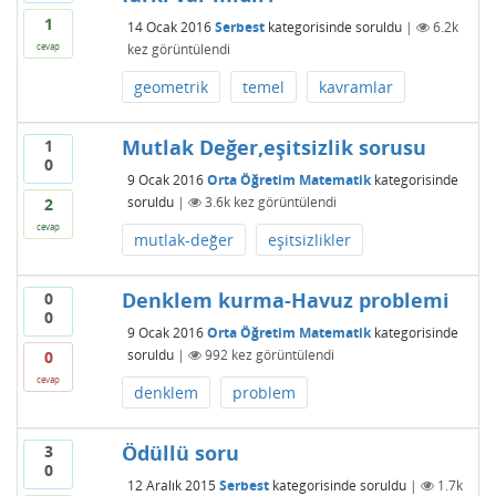
1
14 Ocak 2016
Serbest
kategorisinde
soruldu
|
6.2k
kez görüntülendi
cevap
geometrik
temel
kavramlar
Mutlak Değer,eşitsizlik sorusu
1
0
9 Ocak 2016
Orta Öğretim Matematik
kategorisinde
soruldu
|
3.6k
kez görüntülendi
2
cevap
mutlak-değer
eşitsizlikler
Denklem kurma-Havuz problemi
0
0
9 Ocak 2016
Orta Öğretim Matematik
kategorisinde
soruldu
|
992
kez görüntülendi
0
cevap
denklem
problem
Ödüllü soru
3
0
12 Aralık 2015
Serbest
kategorisinde
soruldu
|
1.7k