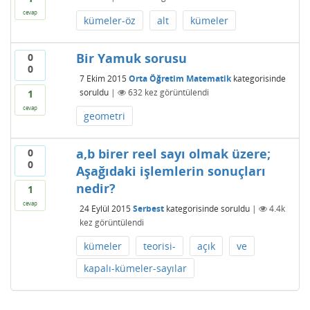
cevap
kümeler-öz
alt
kümeler
Bir Yamuk sorusu
0
0
7 Ekim 2015
Orta Öğretim Matematik
kategorisinde
soruldu
|
632
kez görüntülendi
1
cevap
geometri
a,b birer reel sayı olmak üzere;
0
0
Aşağıdaki işlemlerin sonuçları
nedir?
1
cevap
24 Eylül 2015
Serbest
kategorisinde
soruldu
|
4.4k
kez görüntülendi
kümeler
teorisi-
açık
ve
kapalı-kümeler-sayılar