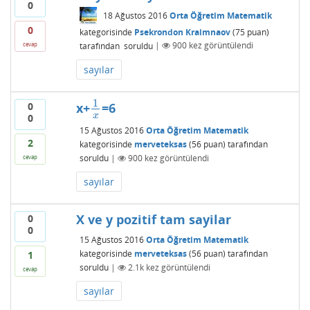
0
18 Ağustos 2016
Orta Öğretim Matematik
0
kategorisinde
Psekrondon Kraimnaov
(
75
puan)
tarafından
soruldu
|
900
kez görüntülendi
cevap
sayılar
1
0
x+
=6
1
x
x
0
15 Ağustos 2016
Orta Öğretim Matematik
2
kategorisinde
merveteksas
(
56
puan)
tarafından
soruldu
|
900
kez görüntülendi
cevap
sayılar
X ve y pozitif tam sayilar
0
0
15 Ağustos 2016
Orta Öğretim Matematik
kategorisinde
merveteksas
(
56
puan)
tarafından
1
soruldu
|
2.1k
kez görüntülendi
cevap
sayılar