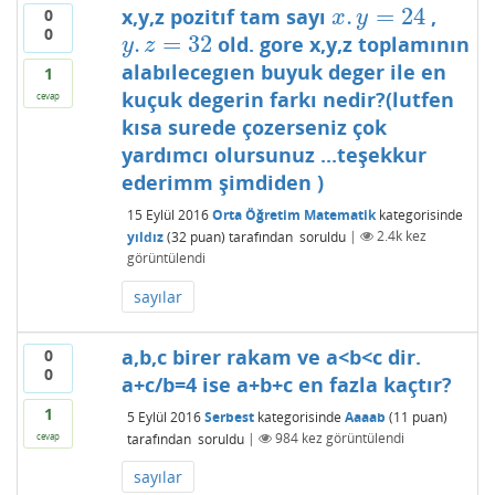
.
=
24
x,y,z pozitıf tam sayı
,
0
x
.
y
=
24
x
y
0
.
=
32
old. gore x,y,z toplamının
y
.
z
=
32
y
z
alabılecegıen buyuk deger ile en
1
kuçuk degerin farkı nedir?(lutfen
cevap
kısa surede çozerseniz çok
yardımcı olursunuz ...teşekkur
ederimm şimdiden )
15 Eylül 2016
Orta Öğretim Matematik
kategorisinde
yıldız
(
32
puan)
tarafından
soruldu
|
2.4k
kez
görüntülendi
sayılar
a,b,c birer rakam ve a<b<c dir.
0
0
a+c/b=4 ise a+b+c en fazla kaçtır?
1
5 Eylül 2016
Serbest
kategorisinde
Aaaab
(
11
puan)
tarafından
soruldu
|
984
kez görüntülendi
cevap
sayılar