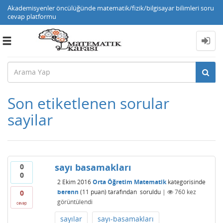
Akademisyenler öncülüğünde matematik/fizik/bilgisayar bilimleri soru
cevap platformu
Toggle
navigation
Son etiketlenen sorular
sayilar
sayı basamakları
0
0
2 Ekim 2016
Orta Öğretim Matematik
kategorisinde
berenn
(
11
puan)
tarafından
soruldu
|
760
kez
0
görüntülendi
cevap
sayılar
sayı-basamakları