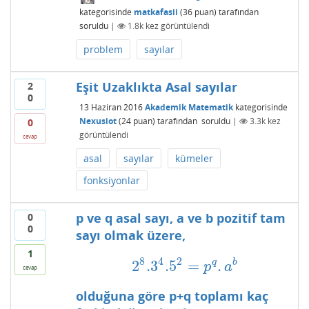
kategorisinde
matkafasii
(
36
puan)
tarafından
soruldu
|
1.8k
kez görüntülendi
problem
sayılar
Eşit Uzaklıkta Asal sayılar
2
0
13 Haziran 2016
Akademik Matematik
kategorisinde
Nexusiot
(
24
puan)
tarafından
soruldu
|
3.3k
kez
0
görüntülendi
cevap
asal
sayılar
kümeler
fonksiyonlar
p ve q asal sayı, a ve b pozitif tam
0
0
sayı olmak üzere,
1
8
4
2
q
b
2
.3
.5
=
.
2
8
.3
4
.5
2
=
p
q
.
a
b
p
a
cevap
olduğuna göre p+q toplamı kaç