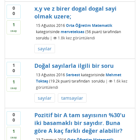
x,y ve z birer dogal dogal sayi
0
0
olmak uzere;
1
15 Ağustos 2016
Orta Öğretim Matematik
kategorisinde
merveteksas
(
56
puan)
tarafından
cevap
soruldu
|
1.8k
kez görüntülendi
sayılar
Doğal sayılarla ilgili bir soru
1
0
13 Ağustos 2016
Serbest
kategorisinde
Mehmet
Toktaş
(
19.2k
puan)
tarafından
soruldu
|
1.6k
kez
1
görüntülendi
cevap
sayılar
tamsayılar
Pozitif bir A tam sayısının %30'u
0
0
iki basamaklı bir sayıdır. Buna
göre A kaç farklı değer alabilir?
1
cevap
23 Temmuz 2016
Orta Öğretim Matematik