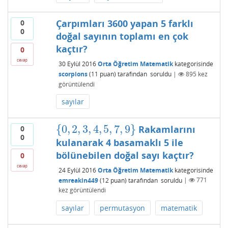
Çarpımları 3600 yapan 5 farklı
0
0
doğal sayının toplamı en çok
kaçtır?
0
cevap
30 Eylül 2016
Orta Öğretim Matematik
kategorisinde
scorpions
(
11
puan)
tarafından
soruldu
|
895
kez
görüntülendi
sayılar
{
0
,
2
,
3
,
4
,
5
,
7
,
9
}
Rakamlarını
0
{
0
,
2
,
3
,
4
,
5
,
7
,
9
}
0
kulanarak 4 basamaklı 5 ile
bölünebilen doğal sayı kaçtır?
0
cevap
24 Eylül 2016
Orta Öğretim Matematik
kategorisinde
emreakin449
(
12
puan)
tarafından
soruldu
|
771
kez görüntülendi
sayılar
permutasyon
matematik