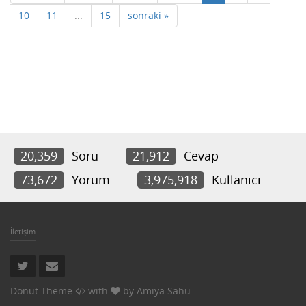
10
11
...
15
sonraki »
20,359
Soru
21,912
Cevap
73,672
Yorum
3,975,918
Kullanıcı
İletişim
Donut Theme
with
by
Amiya Sahu