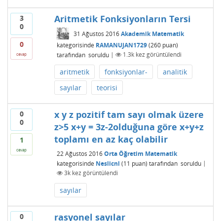
Aritmetik Fonksiyonların Tersi
3
0
31 Ağustos 2016
Akademik Matematik
0
kategorisinde
RAMANUJAN1729
(
260
puan)
tarafından
soruldu
|
1.3k
kez görüntülendi
cevap
aritmetik
fonksiyonlar-
analitik
sayılar
teorisi
x y z pozitif tam sayı olmak üzere
0
0
z>5 x+y = 3z-2olduğuna göre x+y+z
toplamı en az kaç olabilir
1
cevap
22 Ağustos 2016
Orta Öğretim Matematik
kategorisinde
Neslicnl
(
11
puan)
tarafından
soruldu
|
3k
kez görüntülendi
sayılar
rasyonel sayılar
0