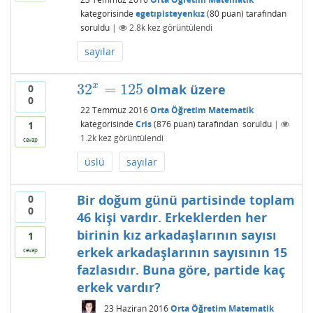
kategorisinde
egetıpisteyenkız
(
80
puan)
tarafından
soruldu
|
2.8k
kez görüntülendi
sayılar
32
=
125
x
olmak üzere
0
32
x
=
125
0
22 Temmuz 2016
Orta Öğretim Matematik
kategorisinde
Cris
(
876
puan)
tarafından
soruldu
|
1
1.2k
kez görüntülendi
cevap
üslü
sayılar
Bir doğum günü partisinde toplam
0
0
46 kişi vardır. Erkeklerden her
birinin kız arkadaşlarının sayısı
1
erkek arkadaşlarının sayısının 15
cevap
fazlasıdır. Buna göre, partide kaç
erkek vardır?
23 Haziran 2016
Orta Öğretim Matematik