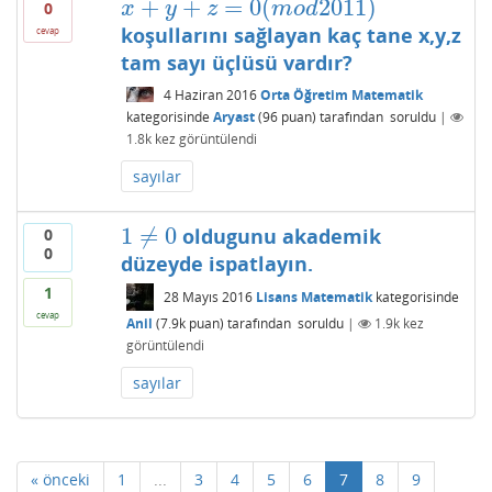
+
+
=
0
(
2011
)
x
+
y
+
z
=
0
(
m
o
d
2011
)
x
y
z
m
o
d
0
koşullarını sağlayan kaç tane x,y,z
cevap
tam sayı üçlüsü vardır?
4 Haziran 2016
Orta Öğretim Matematik
kategorisinde
Aryast
(
96
puan)
tarafından
soruldu
|
1.8k
kez görüntülendi
sayılar
1
≠
0
oldugunu akademik
0
1
≠
0
0
düzeyde ispatlayın.
1
28 Mayıs 2016
Lisans Matematik
kategorisinde
cevap
Anil
(
7.9k
puan)
tarafından
soruldu
|
1.9k
kez
görüntülendi
sayılar
« önceki
1
...
3
4
5
6
7
8
9