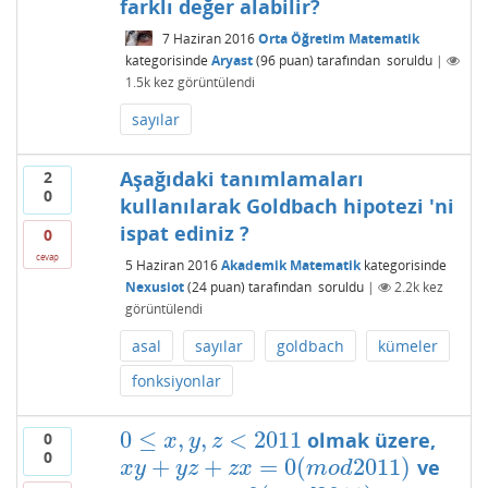
farklı değer alabilir?
7 Haziran 2016
Orta Öğretim Matematik
kategorisinde
Aryast
(
96
puan)
tarafından
soruldu
|
1.5k
kez görüntülendi
sayılar
Aşağıdaki tanımlamaları
2
0
kullanılarak Goldbach hipotezi 'ni
ispat ediniz ?
0
cevap
5 Haziran 2016
Akademik Matematik
kategorisinde
Nexusiot
(
24
puan)
tarafından
soruldu
|
2.2k
kez
görüntülendi
asal
sayılar
goldbach
kümeler
fonksiyonlar
0
≤
,
,
<
2011
olmak üzere,
0
0
≤
x
,
y
,
z
<
2011
x
y
z
0
+
+
=
0
(
2011
)
ve
x
y
+
y
z
+
z
x
=
0
(
m
o
d
2011
)
x
y
y
z
z
x
m
o
d