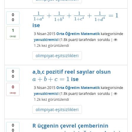
1
1
1
1
+
+
+
=
1
0
1
1
+
a
4
+
1
1
+
b
4
+
1
1
+
c
4
+
1
1
+
d
4
=
1
4
4
4
4
1
+
1
+
0
1
+
1
+
a
c
b
d
ise
1
3 Nisan 2015
Orta Öğretim Matematik
kategorisinde
cevap
yavuzkiremici
(
1.8k
puan)
tarafından
soruldu
|
1.2k
kez görüntülendi
olimpiyat-eşitsizlikleri
a,b,c pozitif reel sayılar olsun
0
0
+
+
=
1
ise
a
+
b
+
c
=
1
a
b
c
0
3 Nisan 2015
Orta Öğretim Matematik
kategorisinde
yavuzkiremici
(
1.8k
puan)
tarafından
soruldu
|
cevap
1.2k
kez görüntülendi
olimpiyat-eşitsizlikleri
R üçgenin çevrel çemberinin
0
0