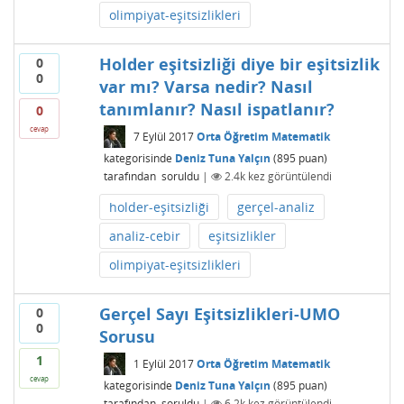
olimpiyat-eşitsizlikleri
Holder eşitsizliği diye bir eşitsizlik
0
0
var mı? Varsa nedir? Nasıl
tanımlanır? Nasıl ispatlanır?
0
cevap
7 Eylül 2017
Orta Öğretim Matematik
kategorisinde
Deniz Tuna Yalçın
(
895
puan)
tarafından
soruldu
|
2.4k
kez görüntülendi
holder-eşitsizliği
gerçel-analiz
analiz-cebir
eşitsizlikler
olimpiyat-eşitsizlikleri
Gerçel Sayı Eşitsizlikleri-UMO
0
0
Sorusu
1
1 Eylül 2017
Orta Öğretim Matematik
cevap
kategorisinde
Deniz Tuna Yalçın
(
895
puan)
tarafından
soruldu
|
6.2k
kez görüntülendi