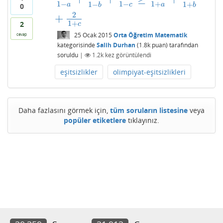
1
−
1
−
1
+
1
−
1
+
a
c
a
b
b
0
2
+
1
+
2
c
25 Ocak 2015
Orta Öğretim Matematik
cevap
kategorisinde
Salih Durhan
(
1.8k
puan)
tarafından
soruldu
|
1.2k
kez görüntülendi
eşitsizlikler
olimpiyat-eşitsizlikleri
Daha fazlasını görmek için,
tüm soruların listesine
veya
popüler etiketlere
tıklayınız.