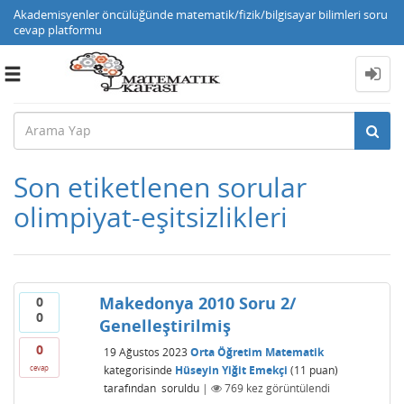
Akademisyenler öncülüğünde matematik/fizik/bilgisayar bilimleri soru
cevap platformu
Toggle
navigation
Son etiketlenen sorular
olimpiyat-eşitsizlikleri
Makedonya 2010 Soru 2/
0
0
Genelleştirilmiş
0
19 Ağustos 2023
Orta Öğretim Matematik
kategorisinde
Hüseyin Yiğit Emekçi
(
11
puan)
cevap
tarafından
soruldu
|
769
kez görüntülendi