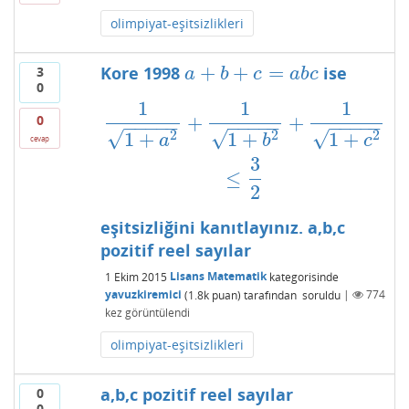
olimpiyat-eşitsizlikleri
+
+
=
Kore 1998
ise
3
a
+
b
+
c
=
a
b
c
a
b
c
a
b
c
0
1
1
1
1
1
+
a
2
+
1
1
+
b
2
+
1
1
+
c
2
≤
3
2
+
+
0
−
−
−
−
−
−
−
−
−
−
−
−
−
−
−
√
√
√
2
2
2
1
+
1
+
1
+
a
b
c
cevap
3
≤
2
eşitsizliğini kanıtlayınız. a,b,c
pozitif reel sayılar
1 Ekim 2015
Lisans Matematik
kategorisinde
yavuzkiremici
(
1.8k
puan)
tarafından
soruldu
|
774
kez görüntülendi
olimpiyat-eşitsizlikleri
a,b,c pozitif reel sayılar
0
0