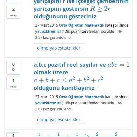
yarıçapını r ise içteğet çemberinin
≥
2
yarıçapını göstersin
R
≥
2
r
R
r
2
olduğununu gösteriniz
cevap
27 Mart 2015
Orta Öğretim Matematik
kategorisinde
yavuzkiremici
(
1.8k
puan)
tarafından
soruldu
|
2.5k
kez görüntülendi
olimpiyat-eşitsizlikleri
=
1
a,b,c pozitif reel sayılar ve
0
a
b
c
=
1
a
b
c
0
olmak üzere
2
2
2
+
+
≤
+
+
a
+
b
+
c
≤
a
2
+
b
2
+
c
2
a
b
c
a
b
c
1
olduğunu kanıtlayınız
cevap
27 Mart 2015
Orta Öğretim Matematik
kategorisinde
yavuzkiremici
(
1.8k
puan)
tarafından
soruldu
|
2.6k
kez görüntülendi
olimpiyat-eşitsizlikleri
1
1
1
2
2
+
+
≥
+
1
1
1
−
a
+
1
1
−
b
+
1
1
−
c
≥
2
1
+
a
+
2
1
+
b
+
2
1
+
c