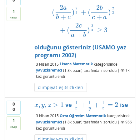
2
2
a
b
(
2
a
b
+
c
)
2
3
+
(
2
b
c
+
a
)
2
3
+
(
2
c
a
+
b
)
2
3
≥
3
2
2
1
(
)
+
(
)
3
3
+
+
b
c
c
a
cevap
2
c
2
+
(
)
≥
3
3
+
a
b
olduğunu gösteriniz (USAMO yaz
programı 2002)
3 Nisan 2015
Lisans Matematik
kategorisinde
yavuzkiremici
(
1.8k
puan)
tarafından
soruldu
|
1k
kez görüntülendi
olimpiyat-eşitsizlikleri
1
1
1
,
,
>
1
+
+
=
2
0
ve
ise
x
,
y
,
z
>
1
1
x
+
1
y
+
1
z
=
2
x
y
z
x
y
z
0
3 Nisan 2015
Orta Öğretim Matematik
kategorisinde
1
yavuzkiremici
(
1.8k
puan)
tarafından
soruldu
|
966
cevap
kez görüntülendi
olimpiyat-eşitsizlikleri