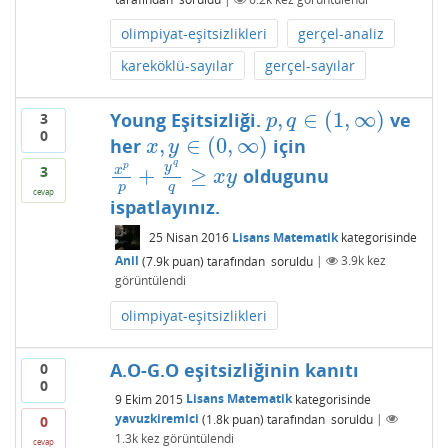
olimpiyat-eşitsizlikleri
gerçel-analiz
kareköklü-sayılar
gerçel-sayılar
,
∈
(
1
,
∞
)
Young Eşitsizliği.
ve
3
p
,
q
∈
(
1
,
∞
)
p
q
0
,
∈
(
0
,
∞
)
her
için
x
,
y
∈
(
0
,
∞
)
x
y
q
y
p
3
+
≥
x
oldugunu
x
p
p
+
y
q
q
≥
x
y
x
y
p
q
cevap
ispatlayınız.
25 Nisan 2016
Lisans Matematik
kategorisinde
Anil
(
7.9k
puan)
tarafından
soruldu
|
3.9k
kez
görüntülendi
olimpiyat-eşitsizlikleri
A.O-G.O eşitsizliğinin kanıtı
0
0
9 Ekim 2015
Lisans Matematik
kategorisinde
yavuzkiremici
(
1.8k
puan)
tarafından
soruldu
|
0
1.3k
kez görüntülendi
cevap