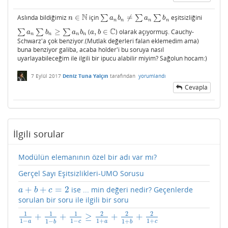
N
Aslında bildiğimiz
∈
için
∑
≠
∑
∑
eşitsizliğini
n
∈
N
∑
a
n
b
n
≠
∑
a
n
∑
b
n
n
a
b
a
b
n
n
n
n
C
∑
∑
≥
∑
(
,
∈
) olarak açıyormuş. Cauchy-
∑
a
n
∑
b
n
≥
∑
a
n
b
n
a
,
b
∈
C
a
b
a
b
a
b
n
n
n
n
Schwarz'a çok benziyor.(Mutlak değerleri falan eklemedim ama)
buna benziyor galiba, acaba holder'i bu soruya nasıl
uyarlayabileceğim ile ilgili bir ipucu alabilir miyim? Sağolun hocam:)
7 Eylül 2017
Deniz Tuna Yalçın
tarafından
yorumlandı
Cevapla
İlgili sorular
Modülün elemanının özel bir adı var mı?
Gerçel Sayı Eşitsizlikleri-UMO Sorusu
+
+
=
2
ise ... min değeri nedir? Geçenlerde
a
+
b
+
c
=
2
a
b
c
sorulan bir soru ile ilgili bir soru
1
1
1
2
2
2
+
+
≥
+
+
1
1
−
a
+
1
1
−
b
+
1
1
−
c
≥
2
1
+
a
+
2
1
+
b
+
2
1
+
c
1
−
1
−
1
+
1
+
1
−
1
+
a
c
a
c
b
b