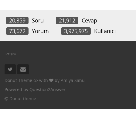
20,359
Soru
21,912
Cevap
73,672
Yorum
3,975,975
Kullanıcı
İletişim
Donut Theme
with
by
Amiya Sahu
Powered by
Question2Answer
Donut theme