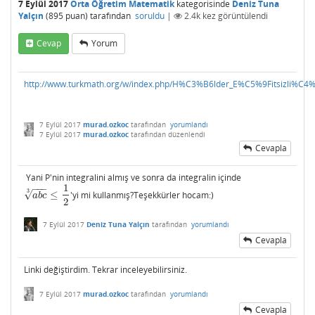
7 Eylül 2017
Orta Öğretim Matematik
kategorisinde
Deniz Tuna
Yalçın
(
895
puan)
tarafından
soruldu
|
2.4k
kez görüntülendi
Cevap
Yorum
http://www.turkmath.org/w/index.php/H%C3%B6lder_E%C5%9Fitsizli%C4%
7 Eylül 2017
murad.ozkoc
tarafından
yorumlandı
7 Eylül 2017
murad.ozkoc
tarafından
düzenlendi
Cevapla
Yani P'nin integralini almış ve sonra da integralin içinde
1
−
−
−
3
√
≤
'yi mi kullanmış?Teşekkürler hocam:)
a
b
c
3
≤
1
2
a
b
c
2
7 Eylül 2017
Deniz Tuna Yalçın
tarafından
yorumlandı
Cevapla
Linki değiştirdim. Tekrar inceleyebilirsiniz.
7 Eylül 2017
murad.ozkoc
tarafından
yorumlandı
Cevapla