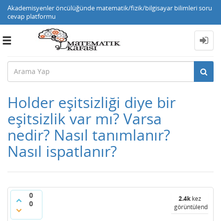
Akademisyenler öncülüğünde matematik/fizik/bilgisayar bilimleri soru
cevap platformu
Toggle
navigation
Holder eşitsizliği diye bir
eşitsizlik var mı? Varsa
nedir? Nasıl tanımlanır?
Nasıl ispatlanır?
0
2.4k
kez
0
görüntülendi