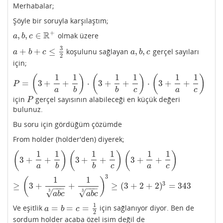
Merhabalar;
Şöyle bir soruyla karşılaştım;
+
R
,
,
∈
olmak üzere
a
,
b
,
c
∈
R
+
a
b
c
3
+
+
≤
,
,
koşulunu sağlayan
gerçel sayıları
a
+
b
+
c
≤
3
2
a
,
b
,
c
a
b
c
a
b
c
2
için;
1
1
1
1
1
1
(
)
(
)
(
)
=
3
+
+
⋅
3
+
+
⋅
3
+
+
P
=
(
3
+
1
a
+
1
b
)
⋅
(
3
+
1
b
+
1
c
)
⋅
(
3
+
1
a
+
1
c
)
P
a
b
b
c
a
c
için
gerçel sayısının alabileceği en küçük değeri
P
P
bulunuz.
Bu soru için gördüğüm çözümde
From holder (holder'den) diyerek;
1
1
1
1
1
1
(
)
(
)
(
)
3
+
+
3
+
+
3
+
+
(
3
+
1
a
+
1
b
)
(
3
+
1
b
+
1
c
)
(
3
+
1
a
+
1
c
)
≥
(
3
+
1
a
b
c
3
+
1
a
b
c
3
)
3
≥
(
3
+
2
+
2
)
3
=
343
a
b
b
c
a
c
3
1
1
(
)
3
≥
3
+
+
≥
(
3
+
2
+
2
)
=
343
−
−
−
−
−
−
√
√
3
3
a
b
c
a
b
c
1
=
=
=
Ve eşitlik
için sağlanıyor diyor. Ben de
a
=
b
=
c
=
1
2
a
b
c
2
sordum holder acaba özel isim değil de