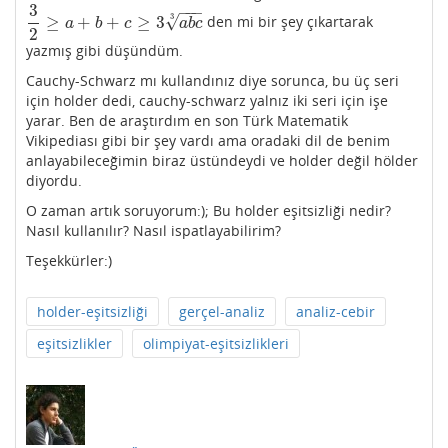
3
−
−
−
√
3
≥
+
+
≥
3
den mi bir şey çıkartarak
3
2
≥
a
+
b
+
c
≥
3
a
b
c
3
a
b
c
a
b
c
2
yazmış gibi düşündüm.
Cauchy-Schwarz mı kullandınız diye sorunca, bu üç seri
için holder dedi, cauchy-schwarz yalnız iki seri için işe
yarar. Ben de araştırdım en son Türk Matematik
Vikipediası gibi bir şey vardı ama oradaki dil de benim
anlayabileceğimin biraz üstündeydi ve holder değil hölder
diyordu.
O zaman artık soruyorum:); Bu holder eşitsizliği nedir?
Nasıl kullanılır? Nasıl ispatlayabilirim?
Teşekkürler:)
holder-eşitsizliği
gerçel-analiz
analiz-cebir
eşitsizlikler
olimpiyat-eşitsizlikleri