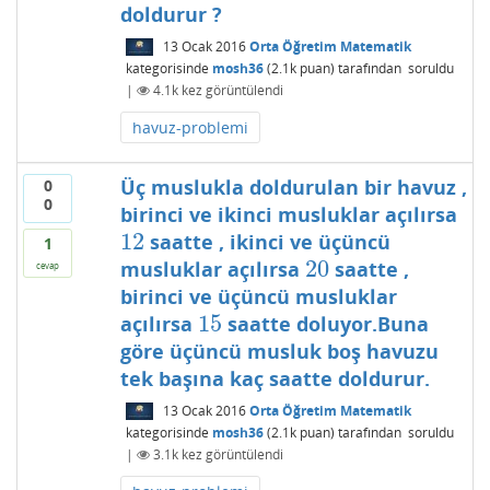
doldurur ?
13 Ocak 2016
Orta Öğretim Matematik
kategorisinde
mosh36
(
2.1k
puan)
tarafından
soruldu
|
4.1k
kez görüntülendi
havuz-problemi
Üç muslukla doldurulan bir havuz ,
0
0
birinci ve ikinci musluklar açılırsa
12
saatte , ikinci ve üçüncü
12
1
20
musluklar açılırsa
saatte ,
20
cevap
birinci ve üçüncü musluklar
15
açılırsa
saatte doluyor.Buna
15
göre üçüncü musluk boş havuzu
tek başına kaç saatte doldurur.
13 Ocak 2016
Orta Öğretim Matematik
kategorisinde
mosh36
(
2.1k
puan)
tarafından
soruldu
|
3.1k
kez görüntülendi