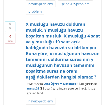
havuz-problemi
işçihavuz-problemi
problem
X musluğu havuzu dolduran
0
0
musluk, Y musluğu havuzu
boşaltan musluk. X musluğu 4 saat
0
ve y musluğu 10 saat açık
cevap
kaldığında havuzda su birikmiyor.
Buna göre, x musluğunun havuzun
tamamını doldurma süresinin y
musluğunun havuzun tamamını
boşaltma süresine oranı
aşağıdakilerden hangisi olamaz ?
9 Mart 2018
Orta Öğretim Matematik
kategorisinde
mesut26
(
38
puan)
tarafından
soruldu
|
2.4k
kez
görüntülendi
havuz-problemi