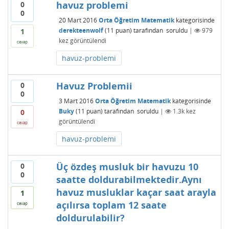
havuz problemi
0
0
20 Mart 2016
Orta Öğretim Matematik
kategorisinde
derekteenwolf
(
11
puan)
tarafından
soruldu
|
979
1
kez görüntülendi
cevap
havuz-problemi
Havuz Problemii
0
0
3 Mart 2016
Orta Öğretim Matematik
kategorisinde
Buky
(
11
puan)
tarafından
soruldu
|
1.3k
kez
0
görüntülendi
cevap
havuz-problemi
Üç özdeş musluk bir havuzu 10
0
0
saatte doldurabilmektedir.Aynı
havuz musluklar kaçar saat arayla
1
açılırsa toplam 12 saate
cevap
doldurulabilir?