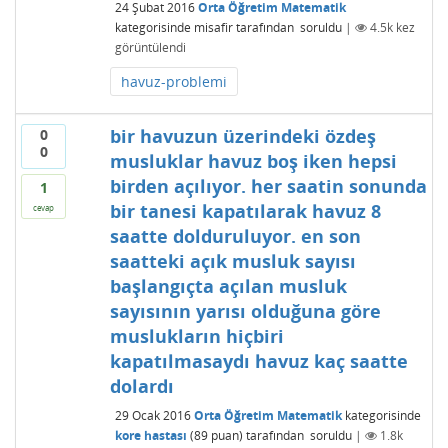
24 Şubat 2016
Orta Öğretim Matematik
kategorisinde
misafir
tarafından
soruldu
|
4.5k
kez
görüntülendi
havuz-problemi
bir havuzun üzerindeki özdeş
0
0
musluklar havuz boş iken hepsi
birden açılıyor. her saatin sonunda
1
bir tanesi kapatılarak havuz 8
cevap
saatte dolduruluyor. en son
saatteki açık musluk sayısı
başlangıçta açılan musluk
sayısının yarısı olduğuna göre
muslukların hiçbiri
kapatılmasaydı havuz kaç saatte
dolardı
29 Ocak 2016
Orta Öğretim Matematik
kategorisinde
kore hastası
(
89
puan)
tarafından
soruldu
|
1.8k