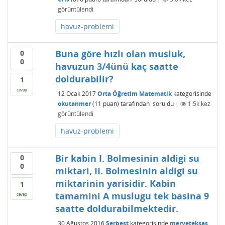
görüntülendi
havuz-problemi
Buna göre hızlı olan musluk,
0
0
havuzun 3/4ünü kaç saatte
doldurabilir?
1
cevap
12 Ocak 2017
Orta Öğretim Matematik
kategorisinde
okutanmer
(
11
puan)
tarafından
soruldu
|
1.5k
kez
görüntülendi
havuz-problemi
Bir kabin I. Bolmesinin aldigi su
0
0
miktari, II. Bolmesinin aldigi su
miktarinin yarisidir. Kabin
1
tamamini A muslugu tek basina 9
cevap
saatte doldurabilmektedir.
30 Ağustos 2016
Serbest
kategorisinde
merveteksas