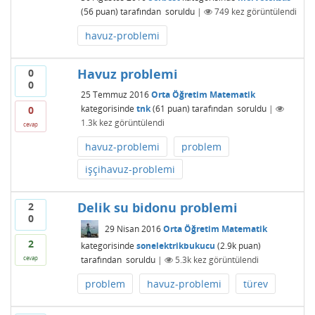
(
56
puan)
tarafından
soruldu
|
749
kez görüntülendi
havuz-problemi
Havuz problemi
0
0
25 Temmuz 2016
Orta Öğretim Matematik
kategorisinde
tnk
(
61
puan)
tarafından
soruldu
|
0
1.3k
kez görüntülendi
cevap
havuz-problemi
problem
işçihavuz-problemi
Delik su bidonu problemi
2
0
29 Nisan 2016
Orta Öğretim Matematik
2
kategorisinde
sonelektrikbukucu
(
2.9k
puan)
tarafından
soruldu
|
5.3k
kez görüntülendi
cevap
problem
havuz-problemi
türev