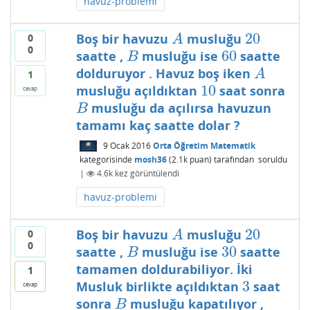
havuz-problemi
20
Boş bir havuzu
musluğu
0
A
20
A
0
60
saatte ,
musluğu ise
saatte
B
60
B
dolduruyor . Havuz boş iken
A
A
1
10
musluğu açıldıktan
saat sonra
10
cevap
musluğu da açılırsa havuzun
B
B
tamamı kaç saatte dolar ?
9 Ocak 2016
Orta Öğretim Matematik
kategorisinde
mosh36
(
2.1k
puan)
tarafından
soruldu
|
4.6k
kez görüntülendi
havuz-problemi
20
Boş bir havuzu
musluğu
0
A
20
A
0
30
saatte ,
musluğu ise
saatte
B
30
B
tamamen doldurabiliyor. İki
1
3
Musluk birlikte açıldıktan
saat
3
cevap
sonra
musluğu kapatılıyor ,
B
B