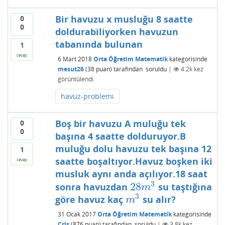
Bir havuzu x musluğu 8 saatte
0
0
doldurabiliyorken havuzun
tabanında bulunan
1
cevap
6 Mart 2018
Orta Öğretim Matematik
kategorisinde
mesut26
(
38
puan)
tarafından
soruldu
|
4.2k
kez
görüntülendi
havuz-problemi
Boş bir havuzu A muluğu tek
0
0
başına 4 saatte dolduruyor.B
muluğu dolu havuzu tek başına 12
1
saatte boşaltıyor.Havuz boşken iki
cevap
musluk aynı anda açılıyor.18 saat
3
28
sonra havuzdan
su taştığına
28
m
3
m
3
göre havuz kaç
su alır?
m
3
m
31 Ocak 2017
Orta Öğretim Matematik
kategorisinde
Cris
(
876
puan)
tarafından
soruldu
|
3.8k
kez