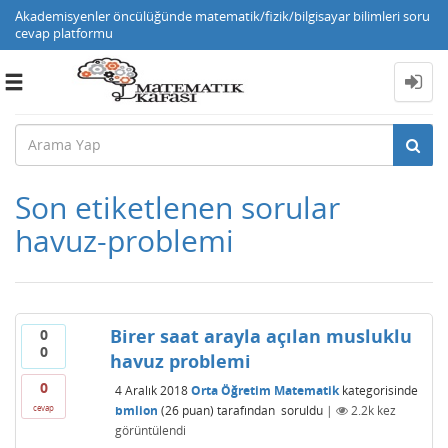
Akademisyenler öncülüğünde matematik/fizik/bilgisayar bilimleri soru
cevap platformu
Toggle
navigation
Son etiketlenen sorular
havuz-problemi
Birer saat arayla açılan musluklu
0
0
havuz problemi
0
4 Aralık 2018
Orta Öğretim Matematik
kategorisinde
bmlion
(
26
puan)
tarafından
soruldu
|
2.2k
kez
cevap
görüntülendi