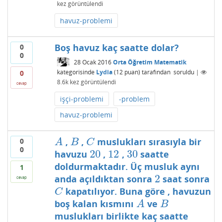
kez görüntülendi
havuz-problemi
Boş havuz kaç saatte dolar?
0
0
28 Ocak 2016
Orta Öğretim Matematik
kategorisinde
Lydia
(
12
puan)
tarafından
soruldu
|
0
8.6k
kez görüntülendi
cevap
işçi-problemi
-problem
havuz-problemi
,
,
muslukları sırasıyla bir
0
A
B
C
A
B
C
0
20
12
30
havuzu
,
,
saatte
20
12
30
doldurmaktadır. Üç musluk aynı
1
2
anda açıldıktan sonra
saat sonra
2
cevap
kapatılıyor. Buna göre , havuzun
C
C
boş kalan kısmını
ve
A
B
A
B
muslukları birlikte kaç saatte