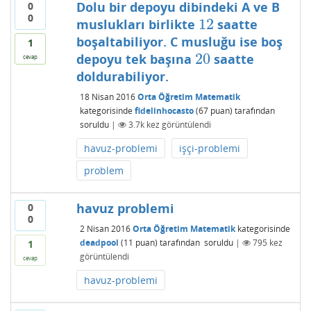
Dolu bir depoyu dibindeki A ve B
0
0
12
muslukları birlikte
saatte
12
boşaltabiliyor. C musluğu ise boş
1
20
depoyu tek başına
saatte
20
cevap
doldurabiliyor.
18 Nisan 2016
Orta Öğretim Matematik
kategorisinde
fidelinhocasto
(
67
puan)
tarafından
soruldu
|
3.7k
kez görüntülendi
havuz-problemi
işçi-problemi
problem
havuz problemi
0
0
2 Nisan 2016
Orta Öğretim Matematik
kategorisinde
deadpool
(
11
puan)
tarafından
soruldu
|
795
kez
1
görüntülendi
cevap
havuz-problemi