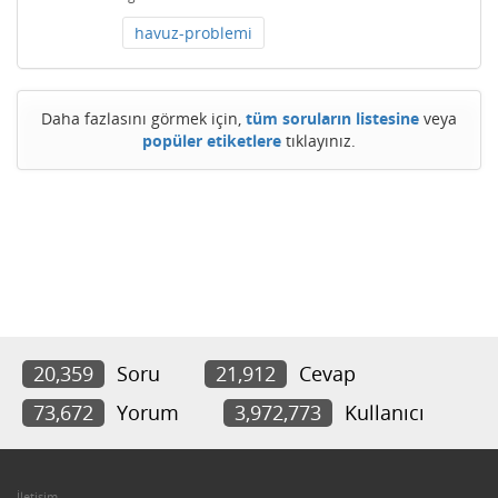
havuz-problemi
Daha fazlasını görmek için,
tüm soruların listesine
veya
popüler etiketlere
tıklayınız.
20,359
Soru
21,912
Cevap
73,672
Yorum
3,972,773
Kullanıcı
İletişim