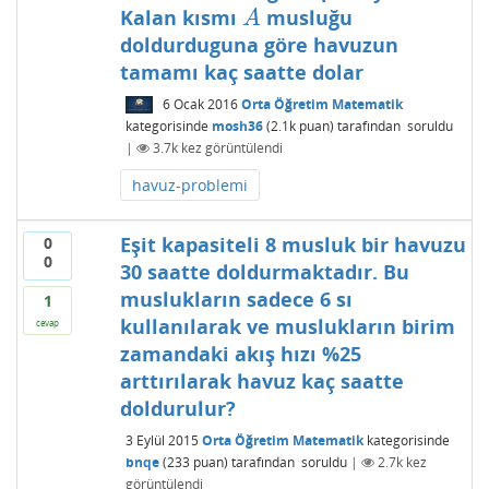
Kalan kısmı
musluğu
A
A
doldurduguna göre havuzun
tamamı kaç saatte dolar
6 Ocak 2016
Orta Öğretim Matematik
kategorisinde
mosh36
(
2.1k
puan)
tarafından
soruldu
|
3.7k
kez görüntülendi
havuz-problemi
Eşit kapasiteli 8 musluk bir havuzu
0
0
30 saatte doldurmaktadır. Bu
muslukların sadece 6 sı
1
kullanılarak ve muslukların birim
cevap
zamandaki akış hızı %25
arttırılarak havuz kaç saatte
doldurulur?
3 Eylül 2015
Orta Öğretim Matematik
kategorisinde
bnqe
(
233
puan)
tarafından
soruldu
|
2.7k
kez
görüntülendi