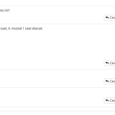
niz mi?
Cev
 saat, 4. musluk 1 saat akacak.
Cev
Cev
Cev