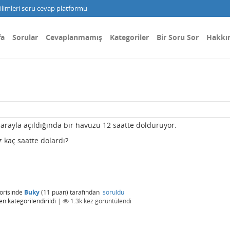
limleri soru cevap platformu
fa
Sorular
Cevaplanmamış
Kategoriler
Bir Soru Sor
Hakkı
 arayla açıldığında bir havuzu 12 saatte dolduruyor.
 kaç saatte dolardı?
orisinde
Buky
(
11
puan)
tarafından
soruldu
en kategorilendirildi
|
1.3k
kez görüntülendi