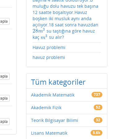
muluğu dolu havuzu tek başına
12 saatte boşaltıyor.Havuz
boşken iki musluk aynı anda
apla
açılıyor.18 saat sonra havuzdan
3
28
su taştığına göre havuz
28
m
3
m
3
kaç
su alır?
m
3
m
Havuz problemi
havuz problemi
apla
Tüm kategoriler
Akademik Matematik
737
apla
Akademik Fizik
52
Teorik Bilgisayar Bilimi
32
apla
Lisans Matematik
5.6k