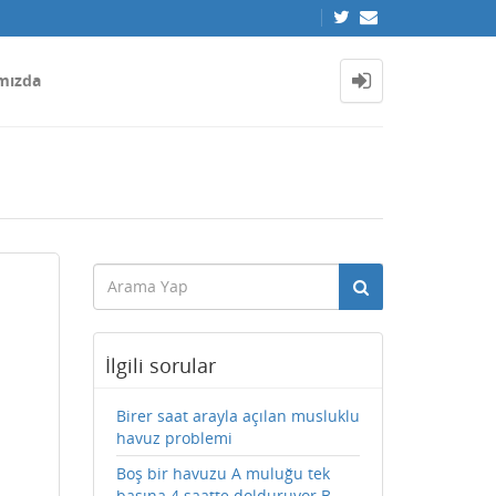
mızda
İlgili sorular
Birer saat arayla açılan musluklu
havuz problemi
Boş bir havuzu A muluğu tek
başına 4 saatte dolduruyor.B