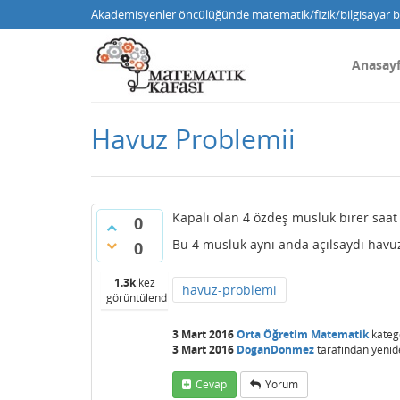
Akademisyenler öncülüğünde matematik/fizik/bilgisayar bi
Anasay
Havuz Problemii
Kapalı olan 4 özdeş musluk bırer saat
0
Bu 4 musluk aynı anda açılsaydı havuz
0
1.3k
kez
havuz-problemi
görüntülendi
3 Mart 2016
Orta Öğretim Matematik
kateg
3 Mart 2016
DoganDonmez
tarafından
yenid
Cevap
Yorum