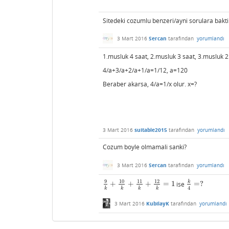
Sitedeki cozumlu benzeri/ayni sorulara bakti
3 Mart 2016
Sercan
tarafından
yorumlandı
1.musluk 4 saat, 2.musluk 3 saat, 3.musluk 2
4/a+3/a+2/a+1/a=1/12, a=120
Beraber akarsa, 4/a=1/x olur. x=?
3 Mart 2016
suitable2015
tarafından
yorumlandı
Cozum boyle olmamali sanki?
3 Mart 2016
Sercan
tarafından
yorumlandı
9
10
11
12
k
+
+
+
=
1
ise
=
?
9
k
+
10
k
+
11
k
+
12
k
=
1
k
4
=
?
4
k
k
k
k
3 Mart 2016
KubilayK
tarafından
yorumlandı