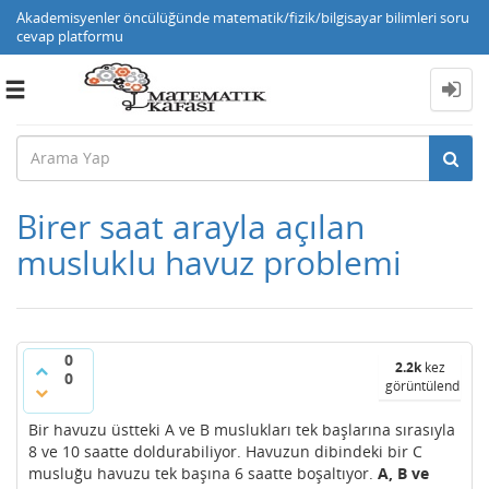
Akademisyenler öncülüğünde matematik/fizik/bilgisayar bilimleri soru
cevap platformu
Toggle
navigation
Birer saat arayla açılan
musluklu havuz problemi
0
2.2k
kez
0
görüntülendi
Bir havuzu üstteki A ve B muslukları tek başlarına sırasıyla
8 ve 10 saatte doldurabiliyor. Havuzun dibindeki bir C
musluğu havuzu tek başına 6 saatte boşaltıyor.
A, B ve