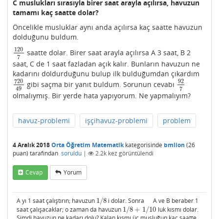
C muslukları sırasıyla birer saat arayla açılırsa, havuzun
tamamı kaç saatte dolar?
Öncelikle musluklar aynı anda açılırsa kaç saatte havuzun
dolduğunu buldum.
120
saatte dolar. Birer saat arayla açılırsa A 3 saat, B 2
120
7
7
saat, C de 1 saat fazladan açık kalır. Bunların havuzun ne
kadarını doldurduğunu bulup ilk bulduğumdan çıkardım
720
92
gibi saçma bir yanıt buldum. Sorunun cevabı
720
49
92
7
7
49
olmalıymış. Bir yerde hata yapıyorum. Ne yapmalıyım?
havuz-problemi
işçihavuz-problemi
problem
4 Aralık 2018
Orta Öğretim Matematik
kategorisinde
bmlion
(
26
puan)
tarafından
soruldu
|
2.2k
kez görüntülendi
Cevap
Yorum
A yı 1 saat çalıştırın; havuzun
1
/
8
i dolar. Sonra A ve B beraber 1
1
/
8
saat çalışacaklar; o zaman da havuzun
1
/
8
+
1
/
10
luk kısmı dolar.
1
/
8
+
1
/
10
Şimdi havuzun ne kadarı dolu? Kalan kısmı üç musluğun kaç saatte