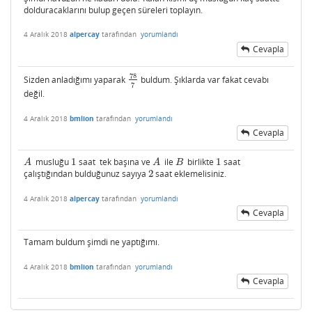
dolduracaklarını bulup geçen süreleri toplayın.
4 Aralık 2018
alpercay
tarafından
yorumlandı
Cevapla
78
Sizden anladığımı yaparak
buldum. Şıklarda var fakat cevabı
78
7
7
değil.
4 Aralık 2018
bmlion
tarafından
yorumlandı
Cevapla
musluğu
1
saat tek başına ve
ile
birlikte
1
saat
A
1
A
B
1
A
A
B
çalıştığından bulduğunuz sayıya
2
saat eklemelisiniz.
2
4 Aralık 2018
alpercay
tarafından
yorumlandı
Cevapla
Tamam buldum şimdi ne yaptığımı.
4 Aralık 2018
bmlion
tarafından
yorumlandı
Cevapla