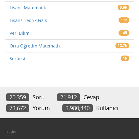
Lisans Matematik
5.6k
Lisans Teorik Fizik
112
Veri Bilimi
145
Orta Öğretim Matematik
12.7k
Serbest
1k
20,359
Soru
21,912
Cevap
73,672
Yorum
3,980,440
Kullanıcı
İletişim