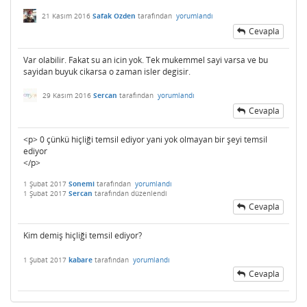
21 Kasım 2016
Safak Ozden
tarafından
yorumlandı
Cevapla
Var olabilir. Fakat su an icin yok. Tek mukemmel sayi varsa ve bu
sayidan buyuk cikarsa o zaman isler degisir.
29 Kasım 2016
Sercan
tarafından
yorumlandı
Cevapla
<p> 0 çünkü hiçliği temsil ediyor yani yok olmayan bir şeyi temsil
ediyor
</p>
1 Şubat 2017
Sonemi
tarafından
yorumlandı
1 Şubat 2017
Sercan
tarafından
düzenlendi
Cevapla
Kim demiş hiçliği temsil ediyor?
1 Şubat 2017
kabare
tarafından
yorumlandı
Cevapla