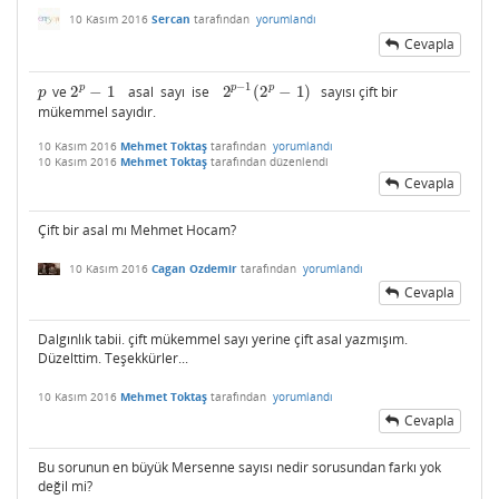
10 Kasım 2016
Sercan
tarafından
yorumlandı
Cevapla
−
1
p
p
p
ve
2
−
1
asal sayı ise
2
(
2
−
1
)
sayısı çift bir
p
2
p
−
1
2
p
−
1
(
2
p
−
1
)
p
mükemmel sayıdır.
10 Kasım 2016
Mehmet Toktaş
tarafından
yorumlandı
10 Kasım 2016
Mehmet Toktaş
tarafından
düzenlendi
Cevapla
Çift bir asal mı Mehmet Hocam?
10 Kasım 2016
Cagan Ozdemir
tarafından
yorumlandı
Cevapla
Dalgınlık tabii. çift mükemmel sayı yerine çift asal yazmışım.
Düzelttim. Teşekkürler...
10 Kasım 2016
Mehmet Toktaş
tarafından
yorumlandı
Cevapla
Bu sorunun en büyük Mersenne sayısı nedir sorusundan farkı yok
değil mi?