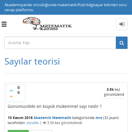
Akademisyenler öncülüğünde matematik/fizik/bilgisayar bilimleri soru
cevap platformu
Toggle
navigation
Sayılar teorisi
0
3.5k
kez
0
görüntülendi
Günümüzdeki en büyük mükemmel sayı nedir ?
10 Kasım 2016
Akademik Matematik
kategorisinde
mrs
(
32
puan)
tarafından
soruldu
|
3.5k
kez görüntülendi