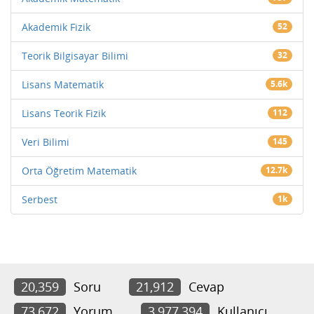
Akademik Fizik
52
Teorik Bilgisayar Bilimi
32
Lisans Matematik
5.6k
Lisans Teorik Fizik
112
Veri Bilimi
145
Orta Öğretim Matematik
12.7k
Serbest
1k
20,359
Soru
21,912
Cevap
73,672
Yorum
3,977,394
Kullanıcı