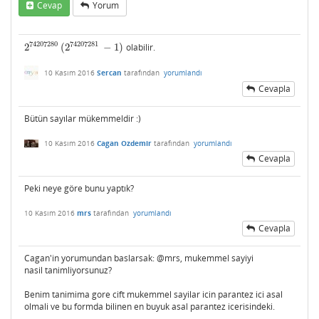
Cevap
Yorum
74207280
74207281
2
(
2
−
1
)
olabilir.
2
74207280
(
2
74207281
−
1
)
10 Kasım 2016
Sercan
tarafından
yorumlandı
Cevapla
Bütün sayılar mükemmeldir :)
10 Kasım 2016
Cagan Ozdemir
tarafından
yorumlandı
Cevapla
Peki neye göre bunu yaptık?
10 Kasım 2016
mrs
tarafından
yorumlandı
Cevapla
Cagan'in yorumundan baslarsak: @mrs, mukemmel sayiyi
nasil tanimliyorsunuz?
Benim tanimima gore cift mukemmel sayilar icin parantez ici asal
olmali ve bu formda bilinen en buyuk asal parantez icerisindeki.