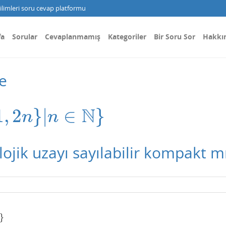
limleri soru cevap platformu
fa
Sorular
Cevaplanmamış
Kategoriler
Bir Soru Sor
Hakkı
e
N
1
,
2
}
|
∈
}
n
}
|
n
∈
N
}
n
n
ojik uzayı sayılabilir kompakt m
}