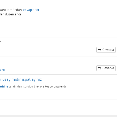
uan)
tarafından
cevaplandı
dan
düzenlendi
?
Cevapla
Cevapla
andı
ir uzay mıdır ispatlayınız
thlife
tarafından
soruldu
|
848
kez görüntülendi