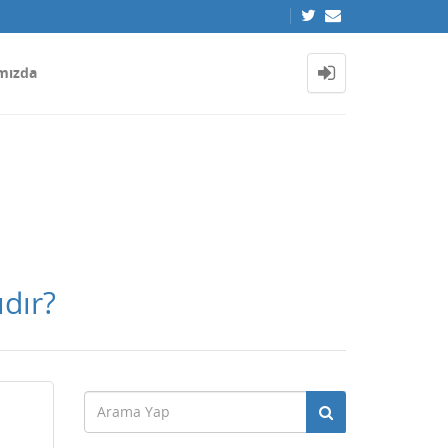
mızda
ıdır?