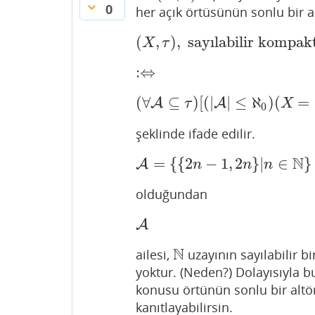
0
her açık örtüsünün sonlu bir 
(
,
)
,
sayılabilir kompak
(
X
,
τ
)
,
sayılabilir kompakt u
X
τ
:
⇔
:⇔
(
∀
⊆
)
[
(
|
|
≤
ℵ
)
(
=
A
A
(
∀
A
⊆
τ
)
[
(
|
A
|
≤
ℵ
0
)
(
τ
X
0
şeklinde ifade edilir.
N
=
{
{
2
−
1
,
2
}
|
∈
}
A
A
=
{
{
2
n
−
1
,
2
n
}
|
n
∈
N
n
n
n
olduğundan
A
A
N
ailesi,
uzayının sayılabilir b
N
yoktur. (Neden?) Dolayısıyla bu
konusu örtünün sonlu bir altö
kanıtlayabilirsin.