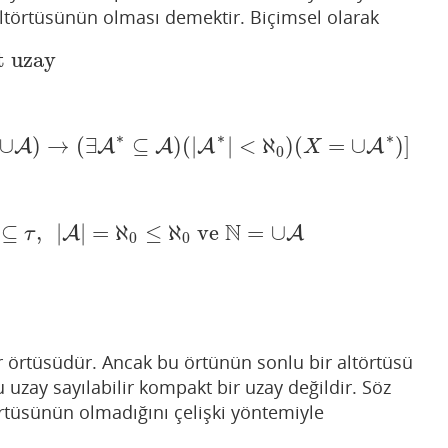
altörtüsünün olması demektir. Biçimsel olarak
t uzay
zay
∗
∗
∗
∪
)
→
(
∃
⊆
)
(
|
|
<
ℵ
)
(
=
∪
)
]
X
=
A
∪
A
)
→
(
∃
A
∗
A
⊆
A
)
(
|
A
A
∗
|
<
A
ℵ
0
)
(
X
=
∪
A
∗
)
]
A
X
0
N
⊆
,
|
|
=
ℵ
≤
ℵ
ve
=
∪
}
⊆
τ
,
|
A
|
A
=
ℵ
0
≤
ℵ
0
ve
N
=
∪
A
A
τ
0
0
ir örtüsüdür. Ancak bu örtünün sonlu bir altörtüsü
 uzay sayılabilir kompakt bir uzay değildir. Söz
rtüsünün olmadığını çelişki yöntemiyle