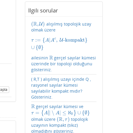
İlgili sorular
R
(
,
)
alışılmış topolojik uzay
(
R
,
U
)
U
olmak üzere
c
:
=
{
|
,
-kompakt
}
τ
:=
{
A
|
A
c
,
U
U
-kompakt
}
∪
{
∅
}
τ
A
A
∪
{
∅
}
R
ailesinin
gerçel sayılar kümesi
R
üzerinde bir topoloji olduğunu
gösteriniz.
( R,T ) alışılmış uzayı içinde Q ,
rasyonel sayılar kümesi
apla
sayılabilir kompakt mıdır?
Gösteriniz.
R
gerçel sayılar kümesi ve
R
∣
=
|
∖
|
≤
ℵ
∪
{
∅
}
{
}
∣
τ
=
{
A
|
|
∖
A
|
≤
ℵ
0
}
∪
{
∅
}
τ
A
A
0
R
(
,
)
olmak üzere
topolojik
(
R
,
τ
)
τ
uzayının kompakt (tıkız)
olmadığını gösteriniz.