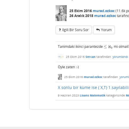
25 Ekim 2016
murad.ozkoc
(
11.6k
p
26 Aralık 2018
murad.ozkoc
tarafın
Ilgili Bir Soru Sor
Yorum
Tanimdaki ikinci parantezde
≤
ℵ
mi olmali
≤
ℵ
0
0
25 Ekim 2016
Sercan
tarafından
yorumlandı
Öyle zaten :-)
25 Ekim 2016
murad.ozkoc
tarafından
yoruml
X sonlu bir küme ise ( X,T) 1.sayılabil
9 Haziran 2023
Lisans Matematik
kategorisinde
Ma