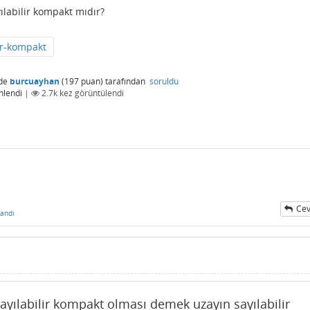
yılabilir kompakt mıdır?
lir-kompakt
de
burcuayhan
(
197
puan)
tarafından
soruldu
nlendi
|
2.7k
kez görüntülendi
Cev
andı
ayılabilir kompakt olması demek uzayın sayılabilir