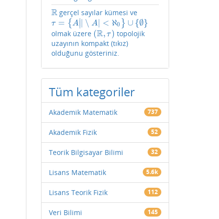
R
gerçel sayılar kümesi ve
R
∣
=
|
∖
|
<
ℵ
∪
{
∅
}
{
}
∣
τ
=
{
A
|
|
∖
A
|
<
ℵ
0
}
∪
{
∅
}
τ
A
A
0
R
(
,
)
olmak üzere
topolojik
(
R
,
τ
)
τ
uzayının kompakt (tıkız)
olduğunu gösteriniz.
Tüm kategoriler
Akademik Matematik
737
Akademik Fizik
52
Teorik Bilgisayar Bilimi
32
Lisans Matematik
5.6k
Lisans Teorik Fizik
112
Veri Bilimi
145