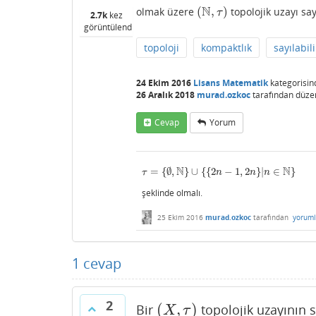
N
(
,
)
olmak üzere
topolojik uzayı sa
(
N
,
τ
)
τ
2.7k
kez
görüntülendi
topoloji
kompaktlık
sayılabi
24 Ekim 2016
Lisans Matematik
kategorisin
26 Aralık 2018
murad.ozkoc
tarafından
düze
Cevap
Yorum
N
N
=
{
∅
,
}
∪
{
{
2
−
1
,
2
}
|
∈
}
τ
=
{
∅
,
N
}
∪
{
{
2
n
−
1
,
2
n
}
|
n
∈
N
}
τ
n
n
n
şeklinde olmalı.
25 Ekim 2016
murad.ozkoc
tarafından
yoruml
1
cevap
2
(
,
)
Bir
topolojik uzayının s
(
X
,
τ
)
X
τ