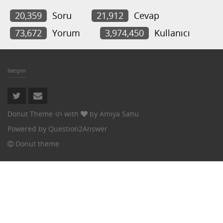
20,359
Soru
21,912
Cevap
73,672
Yorum
3,974,450
Kullanıcı
İletişim
Donut Theme
with
by
Amiya Sahu
Powered by
Question2Answer
Donut theme