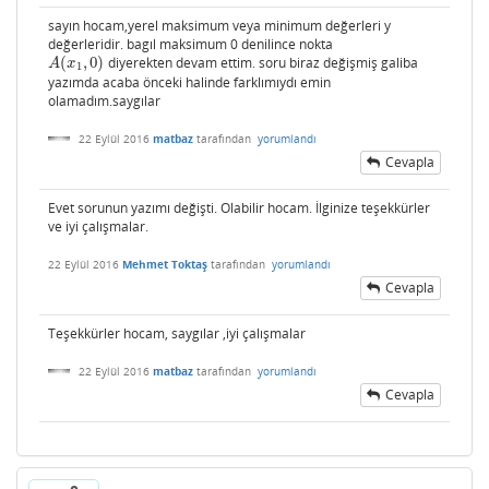
sayın hocam,yerel maksimum veya minimum değerleri y
değerleridir. bagıl maksimum 0 denilince nokta
(
,
0
)
diyerekten devam ettim. soru biraz değişmiş galiba
A
(
x
1
,
0
)
A
x
1
yazımda acaba önceki halinde farklımıydı emin
olamadım.saygılar
22 Eylül 2016
matbaz
tarafından
yorumlandı
Cevapla
Evet sorunun yazımı değişti. Olabilir hocam. İlginize teşekkürler
ve iyi çalışmalar.
22 Eylül 2016
Mehmet Toktaş
tarafından
yorumlandı
Cevapla
Teşekkürler hocam, saygılar ,iyi çalışmalar
22 Eylül 2016
matbaz
tarafından
yorumlandı
Cevapla