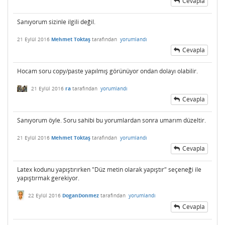
Cevapla
Sanıyorum sizinle ilgili değil.
21 Eylül 2016
Mehmet Toktaş
tarafından
yorumlandı
Cevapla
Hocam soru copy/paste yapılmış görünüyor ondan dolayı olabilir.
21 Eylül 2016
ra
tarafından
yorumlandı
Cevapla
Sanıyorum öyle. Soru sahibi bu yorumlardan sonra umarım düzeltir.
21 Eylül 2016
Mehmet Toktaş
tarafından
yorumlandı
Cevapla
Latex kodunu yapıştırırken "Düz metin olarak yapıştır" seçeneği ile
yapıştırmak gerekiyor.
22 Eylül 2016
DoganDonmez
tarafından
yorumlandı
Cevapla