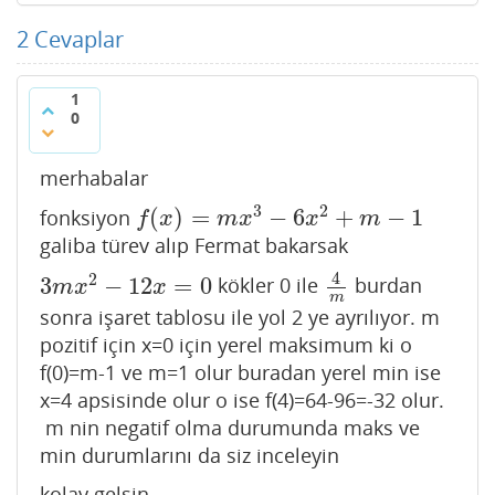
2
Cevaplar
1
0
merhabalar
3
2
(
)
=
−
6
+
−
1
fonksiyon
f
(
x
)
=
m
x
3
−
6
x
2
+
m
−
1
f
x
m
x
x
m
galiba türev alıp Fermat bakarsak
4
2
3
−
12
=
0
kökler 0 ile
burdan
3
m
x
2
−
12
x
=
0
4
m
m
x
x
m
sonra işaret tablosu ile yol 2 ye ayrılıyor. m
pozitif için x=0 için yerel maksimum ki o
f(0)=m-1 ve m=1 olur buradan yerel min ise
x=4 apsisinde olur o ise f(4)=64-96=-32 olur.
m nin negatif olma durumunda maks ve
min durumlarını da siz inceleyin
kolay gelsin