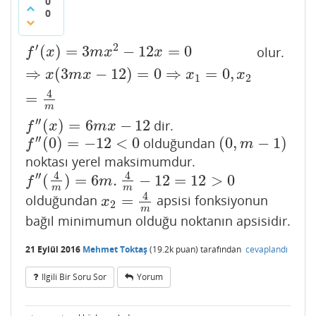
0
0
′
2
(
)
=
3
−
12
=
0
olur.
f
′
(
x
)
=
3
m
x
2
−
12
x
=
0
⇒
x
(
3
m
x
−
12
)
=
0
⇒
x
1
=
0
,
x
2
=
4
m
f
x
m
x
x
⇒
(
3
−
12
)
=
0
⇒
=
0
,
x
m
x
x
x
1
2
4
=
m
′′
(
)
=
6
−
12
dir.
f
″
(
x
)
=
6
m
x
−
12
f
x
m
x
′′
(
0
)
=
−
12
<
0
(
0
,
−
1
)
olduğundan
f
″
(
0
)
=
−
12
<
0
(
0
,
m
−
1
)
f
m
noktası yerel maksimumdur.
4
4
′′
(
)
=
6
.
−
12
=
12
>
0
f
″
(
4
m
)
=
6
m
.
4
m
−
12
=
12
>
0
f
m
m
m
4
=
olduğundan
apsisi fonksiyonun
x
2
=
4
m
x
2
m
bağıl minimumun olduğu noktanın apsisidir.
21 Eylül 2016
Mehmet Toktaş
(
19.2k
puan)
tarafından
cevaplandı
Ilgili Bir Soru Sor
Yorum