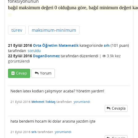
fonksiyonunun
bağıl maksimum değeri 0 olduğuna göre, bağıl minimum değeri kaç
türev
maksimum-minimum
21 Eylül 2016
Orta Öğretim Matematik
kategorisinde
srh
(
101
puan)
tarafından
soruldu
22 Eylül 2016
DoganDonmez
tarafından
düzenlendi
|
3.9k
kez
görüntülendi
Cevap
Yorum
Neden latex kodları çalışmıyor acaba? Yönetim yardım!
21 Eylül 2016
Mehmet Toktaş
tarafından
yorumlandı
Cevapla
hata bendemi hocam iki dolar arasına yazdım işte
21 Eylül 2016
srh
tarafından
yorumlandı