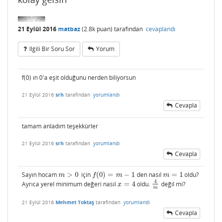
21 Eylül 2016
matbaz
(
2.8k
puan)
tarafından
cevaplandı
Ilgili Bir Soru Sor
Yorum
f(0) ın 0'a eşit olduğunu nerden biliyorsun
21 Eylül 2016
srh
tarafından
yorumlandı
Cevapla
tamam anladım teşekkürler
21 Eylül 2016
srh
tarafından
yorumlandı
Cevapla
Sayın hocam
>
0
için
(
0
)
=
−
1
den nasıl
=
1
oldu?
m
>
0
f
(
0
)
=
m
−
1
m
=
1
m
f
m
m
4
Ayrıca yerel minimum değeri nasıl
=
4
oldu.
değil mi?
x
=
4
4
m
x
m
21 Eylül 2016
Mehmet Toktaş
tarafından
yorumlandı
Cevapla