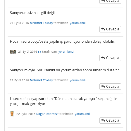
Cevapla
Sanıyorum sizinle ilgili değil.
21 Eylül 2016
Mehmet Toktaş
tarafından
yorumlandı
Cevapla
Hocam soru copy/paste yapılmış görünüyor ondan dolayı olabilir.
21 Eylül 2016
ra
tarafından
yorumlandı
Cevapla
Sanıyorum öyle. Soru sahibi bu yorumlardan sonra umarım düzeltir.
21 Eylül 2016
Mehmet Toktaş
tarafından
yorumlandı
Cevapla
Latex kodunu yapıştırırken "Düz metin olarak yapıştır" seçeneği ile
yapıştırmak gerekiyor.
22 Eylül 2016
DoganDonmez
tarafından
yorumlandı
Cevapla