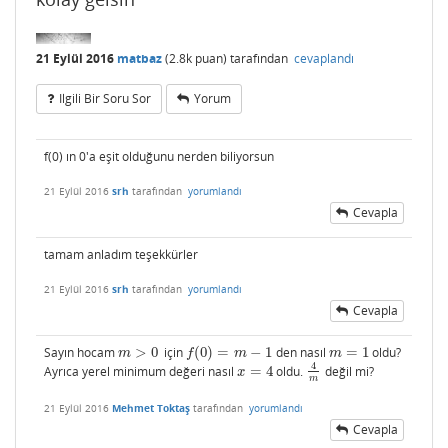
21 Eylül 2016
matbaz
(
2.8k
puan)
tarafından
cevaplandı
Ilgili Bir Soru Sor
Yorum
f(0) ın 0'a eşit olduğunu nerden biliyorsun
21 Eylül 2016
srh
tarafından
yorumlandı
Cevapla
tamam anladım teşekkürler
21 Eylül 2016
srh
tarafından
yorumlandı
Cevapla
Sayın hocam
>
0
için
(
0
)
=
−
1
den nasıl
=
1
oldu?
m
>
0
f
(
0
)
=
m
−
1
m
=
1
m
f
m
m
4
Ayrıca yerel minimum değeri nasıl
=
4
oldu.
değil mi?
x
=
4
4
m
x
m
21 Eylül 2016
Mehmet Toktaş
tarafından
yorumlandı
Cevapla