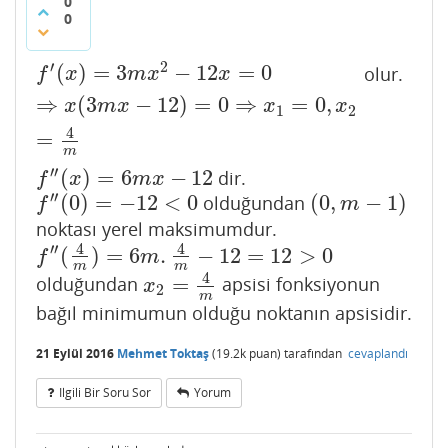
0
0
′
2
(
)
=
3
−
12
=
0
olur.
f
′
(
x
)
=
3
m
x
2
−
12
x
=
0
⇒
x
(
3
m
x
−
12
)
=
0
⇒
x
1
=
0
,
x
2
=
4
m
f
x
m
x
x
⇒
(
3
−
12
)
=
0
⇒
=
0
,
x
m
x
x
x
1
2
4
=
m
′′
(
)
=
6
−
12
dir.
f
″
(
x
)
=
6
m
x
−
12
f
x
m
x
′′
(
0
)
=
−
12
<
0
(
0
,
−
1
)
olduğundan
f
″
(
0
)
=
−
12
<
0
(
0
,
m
−
1
)
f
m
noktası yerel maksimumdur.
4
4
′′
(
)
=
6
.
−
12
=
12
>
0
f
″
(
4
m
)
=
6
m
.
4
m
−
12
=
12
>
0
f
m
m
m
4
=
olduğundan
apsisi fonksiyonun
x
2
=
4
m
x
2
m
bağıl minimumun olduğu noktanın apsisidir.
21 Eylül 2016
Mehmet Toktaş
(
19.2k
puan)
tarafından
cevaplandı
Ilgili Bir Soru Sor
Yorum