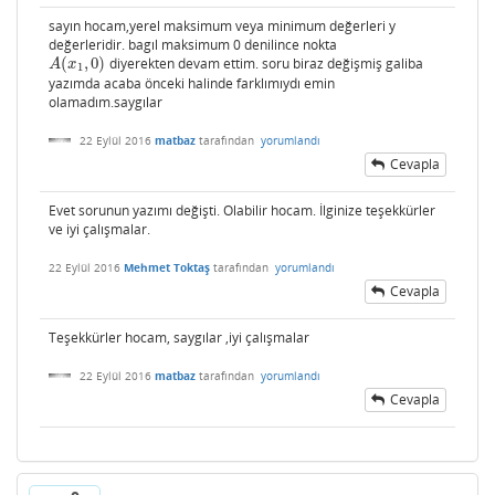
sayın hocam,yerel maksimum veya minimum değerleri y
değerleridir. bagıl maksimum 0 denilince nokta
(
,
0
)
diyerekten devam ettim. soru biraz değişmiş galiba
A
(
x
1
,
0
)
A
x
1
yazımda acaba önceki halinde farklımıydı emin
olamadım.saygılar
22 Eylül 2016
matbaz
tarafından
yorumlandı
Cevapla
Evet sorunun yazımı değişti. Olabilir hocam. İlginize teşekkürler
ve iyi çalışmalar.
22 Eylül 2016
Mehmet Toktaş
tarafından
yorumlandı
Cevapla
Teşekkürler hocam, saygılar ,iyi çalışmalar
22 Eylül 2016
matbaz
tarafından
yorumlandı
Cevapla