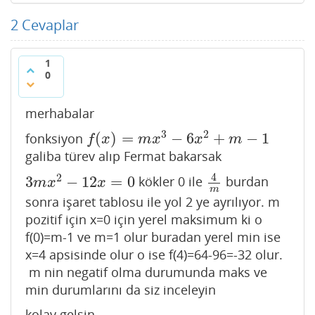
2
Cevaplar
1
0
merhabalar
3
2
(
)
=
−
6
+
−
1
fonksiyon
f
(
x
)
=
m
x
3
−
6
x
2
+
m
−
1
f
x
m
x
x
m
galiba türev alıp Fermat bakarsak
4
2
3
−
12
=
0
kökler 0 ile
burdan
3
m
x
2
−
12
x
=
0
4
m
m
x
x
m
sonra işaret tablosu ile yol 2 ye ayrılıyor. m
pozitif için x=0 için yerel maksimum ki o
f(0)=m-1 ve m=1 olur buradan yerel min ise
x=4 apsisinde olur o ise f(4)=64-96=-32 olur.
m nin negatif olma durumunda maks ve
min durumlarını da siz inceleyin
kolay gelsin