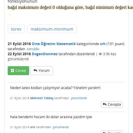
fonksiyonunun
bağıl maksimum değeri 0 olduğuna göre, bağıl minimum değeri kaç
türev
maksimum-minimum
21 Eylül 2016
Orta Öğretim Matematik
kategorisinde
srh
(
101
puan)
tarafından
soruldu
22 Eylül 2016
DoganDonmez
tarafından
düzenlendi
|
3.9k
kez
görüntülendi
Cevap
Yorum
Neden latex kodları çalışmıyor acaba? Yönetim yardım!
21 Eylül 2016
Mehmet Toktaş
tarafından
yorumlandı
Cevapla
hata bendemi hocam iki dolar arasına yazdım işte
21 Eylül 2016
srh
tarafından
yorumlandı