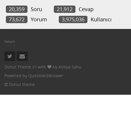
20,359
Soru
21,912
Cevap
73,672
Yorum
3,975,036
Kullanıcı
İletişim
Donut Theme
with
by
Amiya Sahu
Powered by
Question2Answer
Donut theme