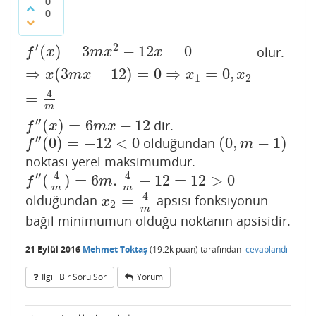
0
0
′
2
(
)
=
3
−
12
=
0
olur.
f
′
(
x
)
=
3
m
x
2
−
12
x
=
0
⇒
x
(
3
m
x
−
12
)
=
0
⇒
x
1
=
0
,
x
2
=
4
m
f
x
m
x
x
⇒
(
3
−
12
)
=
0
⇒
=
0
,
x
m
x
x
x
1
2
4
=
m
′′
(
)
=
6
−
12
dir.
f
″
(
x
)
=
6
m
x
−
12
f
x
m
x
′′
(
0
)
=
−
12
<
0
(
0
,
−
1
)
olduğundan
f
″
(
0
)
=
−
12
<
0
(
0
,
m
−
1
)
f
m
noktası yerel maksimumdur.
4
4
′′
(
)
=
6
.
−
12
=
12
>
0
f
″
(
4
m
)
=
6
m
.
4
m
−
12
=
12
>
0
f
m
m
m
4
=
olduğundan
apsisi fonksiyonun
x
2
=
4
m
x
2
m
bağıl minimumun olduğu noktanın apsisidir.
21 Eylül 2016
Mehmet Toktaş
(
19.2k
puan)
tarafından
cevaplandı
Ilgili Bir Soru Sor
Yorum