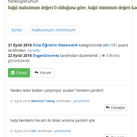
fonksiyonunun
bağıl maksimum değeri 0 olduğuna göre, bağıl minimum değeri kaç
türev
maksimum-minimum
21 Eylül 2016
Orta Öğretim Matematik
kategorisinde
srh
(
101
puan)
tarafından
soruldu
22 Eylül 2016
DoganDonmez
tarafından
düzenlendi
|
3.9k
kez
görüntülendi
Cevap
Yorum
Neden latex kodları çalışmıyor acaba? Yönetim yardım!
21 Eylül 2016
Mehmet Toktaş
tarafından
yorumlandı
Cevapla
hata bendemi hocam iki dolar arasına yazdım işte
21 Eylül 2016
srh
tarafından
yorumlandı