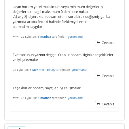
sayın hocam,yerel maksimum veya minimum değerleri y
değerleridir. bagıl maksimum 0 denilince nokta
(
,
0
)
diyerekten devam ettim. soru biraz değişmiş galiba
A
(
x
1
,
0
)
A
x
1
yazımda acaba önceki halinde farklımıydı emin
olamadım.saygılar
22 Eylül 2016
matbaz
tarafından
yorumlandı
Cevapla
Evet sorunun yazımı değişti. Olabilir hocam. İlginize teşekkürler
ve iyi çalışmalar.
22 Eylül 2016
Mehmet Toktaş
tarafından
yorumlandı
Cevapla
Teşekkürler hocam, saygılar ,iyi çalışmalar
22 Eylül 2016
matbaz
tarafından
yorumlandı
Cevapla