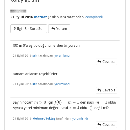
21 Eylül 2016
matbaz
(
2.8k
puan)
tarafından
cevaplandı
Ilgili Bir Soru Sor
Yorum
f(0) ın 0'a eşit olduğunu nerden biliyorsun
21 Eylül 2016
srh
tarafından
yorumlandı
Cevapla
tamam anladım teşekkürler
21 Eylül 2016
srh
tarafından
yorumlandı
Cevapla
Sayın hocam
>
0
için
(
0
)
=
−
1
den nasıl
=
1
oldu?
m
>
0
f
(
0
)
=
m
−
1
m
=
1
m
f
m
m
4
Ayrıca yerel minimum değeri nasıl
=
4
oldu.
değil mi?
x
=
4
4
m
x
m
21 Eylül 2016
Mehmet Toktaş
tarafından
yorumlandı
Cevapla