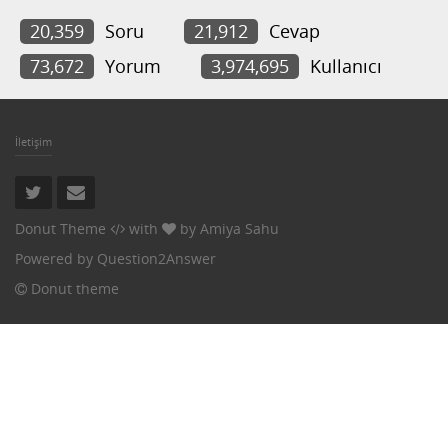
20,359
Soru
21,912
Cevap
73,672
Yorum
3,974,695
Kullanıcı
İletişim
Donut Theme
with
by
Amiya Sahu
Powered by
Question2Answer
Donut theme