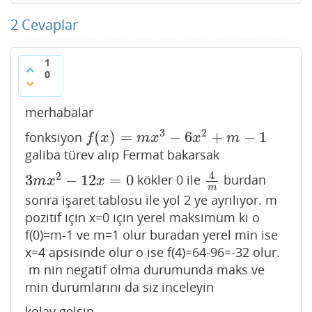
2
Cevaplar
1
0
merhabalar
3
2
(
)
=
−
6
+
−
1
fonksiyon
f
(
x
)
=
m
x
3
−
6
x
2
+
m
−
1
f
x
m
x
x
m
galiba türev alıp Fermat bakarsak
4
2
3
−
12
=
0
kökler 0 ile
burdan
3
m
x
2
−
12
x
=
0
4
m
m
x
x
m
sonra işaret tablosu ile yol 2 ye ayrılıyor. m
pozitif için x=0 için yerel maksimum ki o
f(0)=m-1 ve m=1 olur buradan yerel min ise
x=4 apsisinde olur o ise f(4)=64-96=-32 olur.
m nin negatif olma durumunda maks ve
min durumlarını da siz inceleyin
kolay gelsin