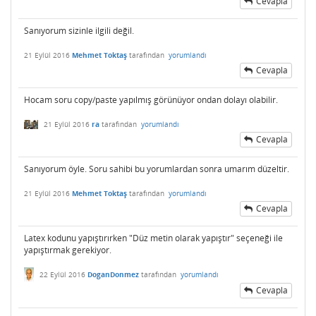
Cevapla
Sanıyorum sizinle ilgili değil.
21 Eylül 2016
Mehmet Toktaş
tarafından
yorumlandı
Cevapla
Hocam soru copy/paste yapılmış görünüyor ondan dolayı olabilir.
21 Eylül 2016
ra
tarafından
yorumlandı
Cevapla
Sanıyorum öyle. Soru sahibi bu yorumlardan sonra umarım düzeltir.
21 Eylül 2016
Mehmet Toktaş
tarafından
yorumlandı
Cevapla
Latex kodunu yapıştırırken "Düz metin olarak yapıştır" seçeneği ile
yapıştırmak gerekiyor.
22 Eylül 2016
DoganDonmez
tarafından
yorumlandı
Cevapla