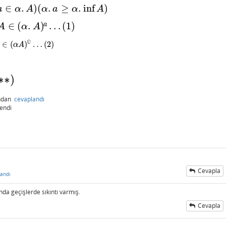
∈
.
)
(
.
≥
.
inf
)
a
α
A
α
a
α
A
A
)
(
α
.
a
≥
α
.
inf
A
)
∈
(
.
)
…
(
1
)
a
A
α
A
α
.
A
)
a
…
(
1
)
∈
(
)
…
(
2
)
Ü
α
A
Ü
…
(
2
)
)
∗
∗
)
ından
cevaplandı
endi
Cevapla
andı
nda geçişlerde sıkıntı varmış.
Cevapla