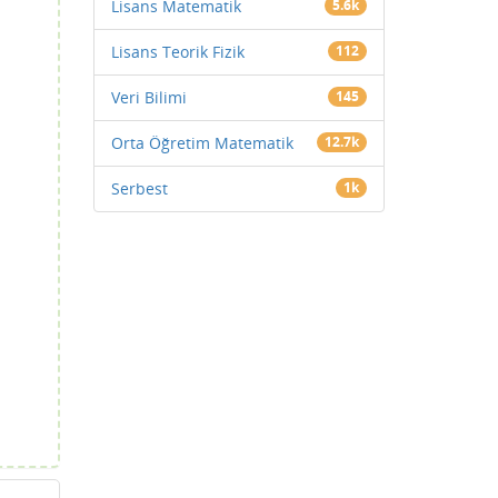
Lisans Matematik
5.6k
Lisans Teorik Fizik
112
Veri Bilimi
145
Orta Öğretim Matematik
12.7k
Serbest
1k