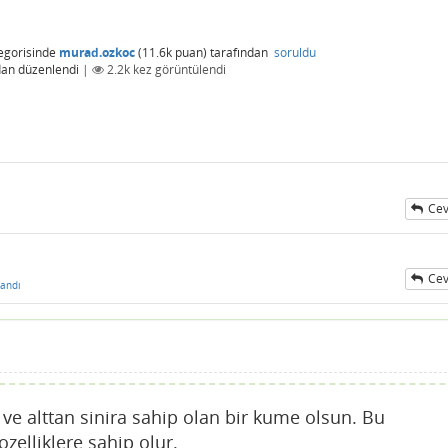
egorisinde
murad.ozkoc
(
11.6k
puan)
tarafından
soruldu
dan
düzenlendi
|
2.2k
kez görüntülendi
Cev
Cev
andı
e alttan sinira sahip olan bir kume olsun. Bu
zelliklere sahip olur.