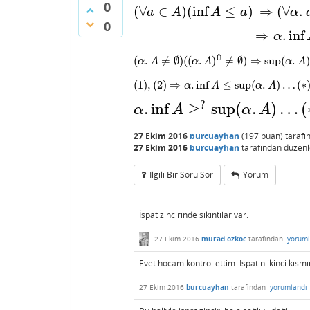
0
(
∀
∈
)
(
inf
≤
)
⇒
(
∀
.
a
A
A
a
α
(
∀
a
∈
A
)
(
inf
A
≤
a
)
⇒
(
∀
α
.
a
∈
α
.
0
⇒
.
inf
α
⇒
α
.
inf
A
∈
(
(
.
≠
∅
)
(
(
.
)
≠
∅
)
⇒
sup
(
.
)
Ü
α
A
α
A
α
A
(
α
.
A
≠
∅
)
(
(
α
.
A
)
Ü
≠
∅
)
⇒
sup
(
α
.
A
)
∈
(
α
A
)
(
1
)
,
(
2
)
⇒
.
inf
≤
sup
(
.
)
…
(
∗
α
A
α
A
(
1
)
,
(
2
)
⇒
α
.
inf
A
≤
sup
(
α
.
A
)
…
(
∗
)
?
.
inf
≥
sup
(
.
)
…
(
α
A
α
A
α
.
inf
A
≥
?
sup
(
α
.
A
)
…
(
∗
∗
)
27 Ekim 2016
burcuayhan
(
197
puan)
taraf
27 Ekim 2016
burcuayhan
tarafından
düzenl
Ilgili Bir Soru Sor
Yorum
İspat zincirinde sıkıntılar var.
27 Ekim 2016
murad.ozkoc
tarafından
yoruml
Evet hocam kontrol ettim. İspatın ikinci kısmı
27 Ekim 2016
burcuayhan
tarafından
yorumlandı