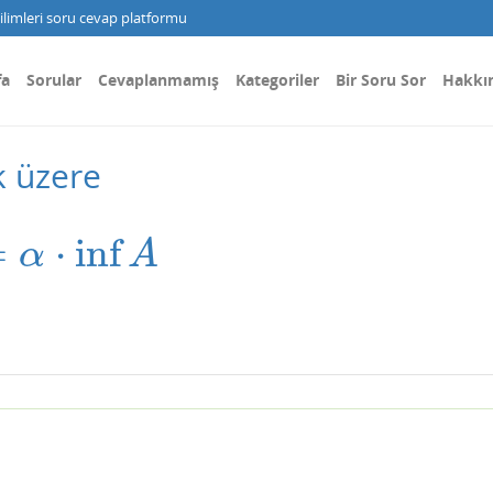
limleri soru cevap platformu
fa
Sorular
Cevaplanmamış
Kategoriler
Bir Soru Sor
Hakkı
k üzere
=
⋅
inf
inf
A
α
A