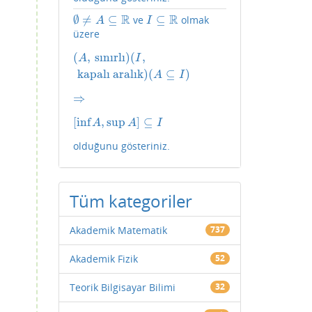
R
R
∅
≠
⊆
⊆
ve
olmak
∅
≠
A
⊆
R
I
⊆
R
A
I
üzere
(
,
sınırlı
)
(
,
(
A
,
sınırlı
)
(
I
,
kapalı aralık
)
(
A
⊆
I
)
A
I
kapalı aralık
)
(
⊆
)
A
I
⇒
⇒
[
inf
,
sup
]
⊆
[
inf
A
,
sup
A
]
⊆
I
A
A
I
olduğunu gösteriniz.
Tüm kategoriler
Akademik Matematik
737
Akademik Fizik
52
Teorik Bilgisayar Bilimi
32