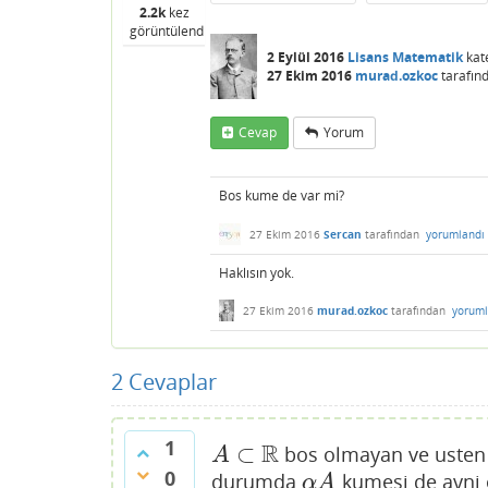
2.2k
kez
görüntülendi
2 Eylül 2016
Lisans Matematik
kat
27 Ekim 2016
murad.ozkoc
tarafın
Cevap
Yorum
Bos kume de var mi?
27 Ekim 2016
Sercan
tarafından
yorumlandı
Haklısın yok.
27 Ekim 2016
murad.ozkoc
tarafından
yoruml
2
Cevaplar
1
R
⊂
bos olmayan ve usten v
A
⊂
R
A
0
durumda
kumesi de ayni o
α
A
α
A