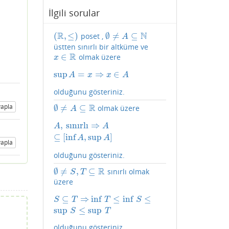
İlgili sorular
R
N
(
,
≤
)
∅
≠
⊆
poset ,
(
R
,
≤
)
∅
≠
A
⊆
N
A
üstten sınırlı bir altküme ve
R
∈
olmak üzere
x
∈
R
x
sup
=
⇒
∈
sup
A
=
x
⇒
x
∈
A
A
x
x
A
olduğunu gösteriniz.
apla
R
∅
≠
⊆
olmak üzere
∅
≠
A
⊆
R
A
,
sınırlı
⇒
A
,
sınırlı
⇒
A
⊆
[
inf
A
,
sup
A
]
A
A
⊆
[
inf
,
sup
]
A
A
apla
olduğunu gösteriniz.
R
∅
≠
,
⊆
sınırlı olmak
∅
≠
S
,
T
⊆
R
S
T
üzere
⊆
⇒
inf
≤
inf
≤
S
⊆
T
⇒
inf
T
≤
inf
S
≤
sup
S
≤
sup
T
S
T
T
S
sup
≤
sup
S
T
olduğunu gösteriniz.