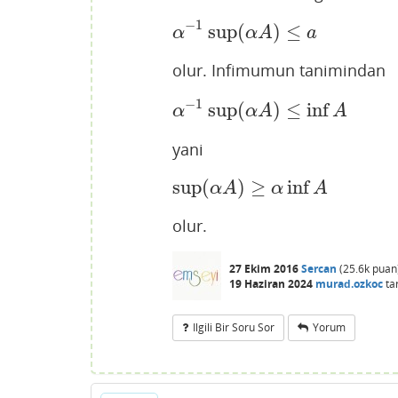
−
1
sup
(
)
≤
α
−
1
sup
(
α
A
)
≤
a
α
α
A
a
olur. Infimumun tanimindan
−
1
sup
(
)
≤
inf
α
−
1
sup
(
α
A
)
≤
inf
A
α
α
A
A
yani
sup
(
)
≥
inf
sup
(
α
A
)
≥
α
inf
A
α
A
α
A
olur.
27 Ekim 2016
Sercan
(
25.6k
puan
19 Haziran 2024
murad.ozkoc
ta
Ilgili Bir Soru Sor
Yorum