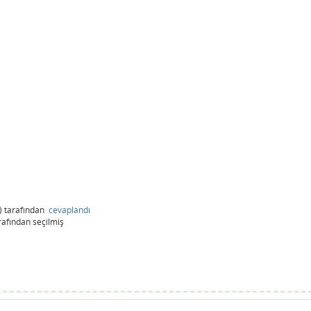
)
tarafından
cevaplandı
rafından
seçilmiş