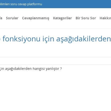
limleri soru cevap platformu
fa
Sorular
Cevaplanmamış
Kategoriler
Bir Soru Sor
Hakkı
x) fonksiyonu için aşağıdakilerden 
için aşağıdakilerden hangisi yanlıştır ?