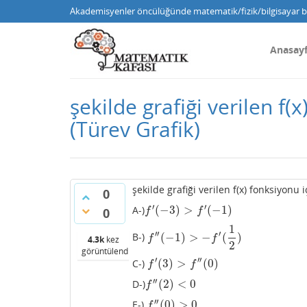
Akademisyenler öncülüğünde matematik/fizik/bilgisayar bi
Anasay
şekilde grafiği verilen f(
(Türev Grafik)
şekilde grafiği verilen f(x) fonksiyonu 
0
′
′
(
−
3
)
>
(
−
1
)
A-)
f
′
(
−
3
)
>
f
′
(
−
1
)
0
f
f
1
′′
′
(
−
1
)
>
−
(
)
B-)
f
″
(
−
1
)
>
−
f
′
(
1
2
)
f
f
4.3k
kez
2
görüntülendi
′
′′
(
3
)
>
(
0
)
C-)
f
′
(
3
)
>
f
″
(
0
)
f
f
′′
(
2
)
<
0
D-)
f
″
(
2
)
<
0
f
′′
(
0
)
>
0
E-)
f
″
(
0
)
>
0
f