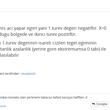
enis aci yapar egim yani 1.turev degeri negatiftir. X=0
ugu bolgede ve ikinci turev pozitiftir.
 1.turev degerinin isareti cizilen teget egiminin
rtanlik azalanlik (yerine gore ekstremumsa 0 tabi) ile
asilabilir
an)
tarafından
cevaplandı
 konkav konveks olan yerleremı bakacaz.kafam karışıyo hafiften .d
Cevapla
landı