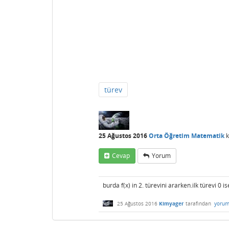
türev
25 Ağustos 2016
Orta Öğretim Matematik
k
Cevap
Yorum
burda f(x) in 2. türevini ararken.ilk türevi 0
25 Ağustos 2016
Kimyager
tarafından
yorum