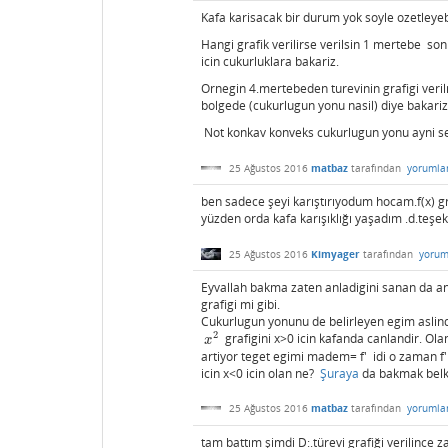
Kafa karisacak bir durum yok soyle ozetleyebi
Hangi grafik verilirse verilsin 1 mertebe son
icin cukurluklara bakariz.
Ornegin 4.mertebeden turevinin grafigi ver
bolgede (cukurlugun yonu nasil) diye bakariz
Not konkav konveks cukurlugun yonu ayni s
25 Ağustos 2016
matbaz
tarafından
yorumla
ben sadece şeyi karıştırıyodum hocam.f(x) g
yüzden orda kafa karışıklığı yaşadım .d.teşekk
25 Ağustos 2016
Kimyager
tarafından
yorum
Eyvallah bakma zaten anladigini sanan da anl
grafigi mi gibi.
Cukurlugun yonunu de belirleyen egim aslind
2
grafigini x>0 icin kafanda canlandir. Ola
x
2
x
artiyor teget egimi madem= f' idi o zaman f' a
icin x<0 icin olan ne?
Şuraya
da bakmak belki 
25 Ağustos 2016
matbaz
tarafından
yorumla
tam battım şimdi D:.türevi grafiği verilince