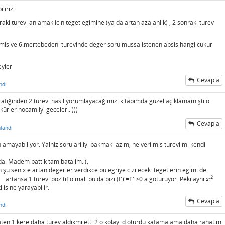
liriz
raki turevi anlamak icin teget egimine (ya da artan azalanlik) , 2 sonraki turev
ilmis ve 6.mertebeden turevinde deger sorulmussa istenen apsis hangi cukur
eyler
Cevapla
ndı
rafiğinden 2.türevi nasıl yorumlayacağımızı.kitabımda güzel açıklamamıştı o
ürler hocam iyi geceler.. )))
Cevapla
landı
amayabiliyor. Yalniz sorulari iyi bakmak lazim, ne verilmis turevi mi kendi
a. Madem battik tam batalim. (;
n şu sen x e artan degerler verdikce bu egriye cizilecek tegetlerin egimi de
2
rtansa 1.turevi pozitif olmali bu da bizi (f')'=f'' >0 a goturuyor. Peki ayni
x
2
x
isine yarayabilir.
Cevapla
ndı
 zaten 1 kere daha türev aldıkmı etti 2.o kolay .d.oturdu kafama ama daha rahatım