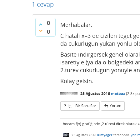
1
cevap
0
Merhabalar.
0
C hatali x=3 de cizilen teget g
da cukurlugun yukari yonlu old
Basite indirgersek genel olarak
isaretiyle (ya da o bolgedeki a
2.turev cukurlugun yonuyle anl
Kolay gelsin.
25 Ağustos 2016
matbaz
(
2.8k
pu
Ilgili Bir Soru Sor
Yorum
hocam f(x) grafiğinde ,2.türevi direk olarak
25 Ağustos 2016
Kimyager
tarafından
yorum