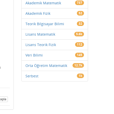
Akademik Matematik
737
Akademik Fizik
52
Teorik Bilgisayar Bilimi
32
Lisans Matematik
5.6k
Lisans Teorik Fizik
112
Veri Bilimi
145
Orta Öğretim Matematik
12.7k
i
Serbest
1k
apla