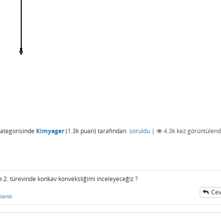
ategorisinde
Kimyager
(
1.3k
puan)
tarafından
soruldu
|
4.3k
kez görüntülend
 ise.2. türevinde konkav konveksliğimi inceleyeceğiz ?
Cev
landı