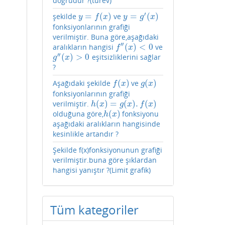
doğrudur ?(türev)
′
=
(
)
=
(
)
şekilde
ve
y
=
f
(
x
)
y
=
g
′
(
x
)
y
f
x
y
g
x
fonksiyonlarının grafiği
verilmiştir. Buna göre,aşağıdaki
′′
(
)
<
0
aralıkların hangisi
ve
f
″
(
x
)
<
0
f
x
′′
(
)
>
0
eşitsizliklerini sağlar
g
″
(
x
)
>
0
g
x
?
(
)
(
)
Aşağıdaki şekilde
ve
f
(
x
)
g
(
x
)
f
x
g
x
fonksiyonlarının grafiği
(
)
=
(
)
.
(
)
verilmiştir.
h
(
x
)
=
g
(
x
)
.
f
(
x
)
h
x
g
x
f
x
(
)
olduğuna göre,
fonksiyonu
h
(
x
)
h
x
aşağıdaki aralıkların hangisinde
kesinlikle artandır ?
Şekilde f(x)fonksiyonunun grafiği
verilmiştir.buna göre şıklardan
hangisi yanıştır ?(Limit grafik)
Tüm kategoriler