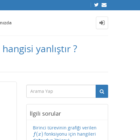
mızda
hangisi yanlıştır ?
İlgili sorular
Birinci türevinin grafiği verilen
(
)
fonksiyonu için hangileri
f
(
x
)
f
x