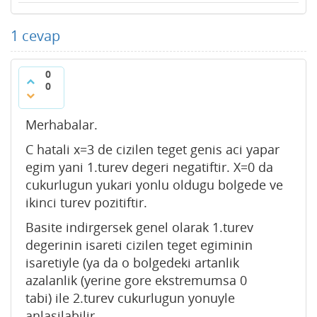
1
cevap
0
0
Merhabalar.
C hatali x=3 de cizilen teget genis aci yapar
egim yani 1.turev degeri negatiftir. X=0 da
cukurlugun yukari yonlu oldugu bolgede ve
ikinci turev pozitiftir.
Basite indirgersek genel olarak 1.turev
degerinin isareti cizilen teget egiminin
isaretiyle (ya da o bolgedeki artanlik
azalanlik (yerine gore ekstremumsa 0
tabi) ile 2.turev cukurlugun yonuyle
anlasilabilir