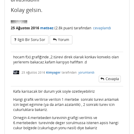
Kolay gelsin.
25 Ağustos 2016
matbaz
(
2.8k
puan)
tarafından
cevaplandı
Ilgili Bir Soru Sor
Yorum
hocam f(x) grafiğinde ,2.türevi direk olarak konkav konveks olan
yerleremı bakacaz.kafam karışıyo hafiften .d
25 Ağustos 2016
Kimyager
tarafından
yorumlandı
Cevapla
Kafa karisacak bir durum yok soyle ozetleyebiliriz
Hangi grafik verilirse verilsin 1 mertebe sonraki turevi anlamak
icin teget egimine (ya da artan azalanlik) , 2 sonraki turev icin
cukurluklara bakariz.
Ornegin 4.mertebeden turevinin grafigi verilmis ve
6.mertebeden turevinde deger sorulmussa istenen apsis hangi
cukur bolgede (cukurlugun yonu nasil) diye bakariz