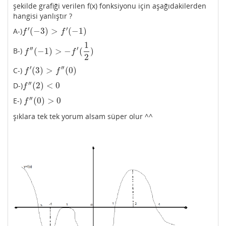
şekilde grafiği verilen f(x) fonksiyonu için aşağıdakilerden
hangisi yanlıştır ?
′
′
(
−
3
)
>
(
−
1
)
A-)
f
′
(
−
3
)
>
f
′
(
−
1
)
f
f
1
′′
′
(
−
1
)
>
−
(
)
B-)
f
″
(
−
1
)
>
−
f
′
(
1
2
)
f
f
2
′
′′
(
3
)
>
(
0
)
C-)
f
′
(
3
)
>
f
″
(
0
)
f
f
′′
(
2
)
<
0
D-)
f
″
(
2
)
<
0
f
′′
(
0
)
>
0
E-)
f
″
(
0
)
>
0
f
şıklara tek tek yorum alsam süper olur ^^