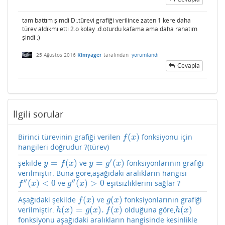
tam battım şimdi D:.türevi grafiği verilince zaten 1 kere daha
türev aldıkmı etti 2.o kolay .d.oturdu kafama ama daha rahatım
şindi :)
25 Ağustos 2016
Kimyager
tarafından
yorumlandı
Cevapla
İlgili sorular
(
)
Birinci türevinin grafiği verilen
fonksiyonu için
f
(
x
)
f
x
hangileri doğrudur ?(türev)
′
=
(
)
=
(
)
şekilde
ve
fonksiyonlarının grafiği
y
=
f
(
x
)
y
=
g
′
(
x
)
y
f
x
y
g
x
verilmiştir. Buna göre,aşağıdaki aralıkların hangisi
′′
′′
(
)
<
0
(
)
>
0
ve
eşitsizliklerini sağlar ?
f
″
(
x
)
<
0
g
″
(
x
)
>
0
f
x
g
x
(
)
(
)
Aşağıdaki şekilde
ve
fonksiyonlarının grafiği
f
(
x
)
g
(
x
)
f
x
g
x
(
)
=
(
)
.
(
)
(
)
verilmiştir.
olduğuna göre,
h
(
x
)
=
g
(
x
)
.
f
(
x
)
h
(
x
)
h
x
g
x
f
x
h
x
fonksiyonu aşağıdaki aralıkların hangisinde kesinlikle