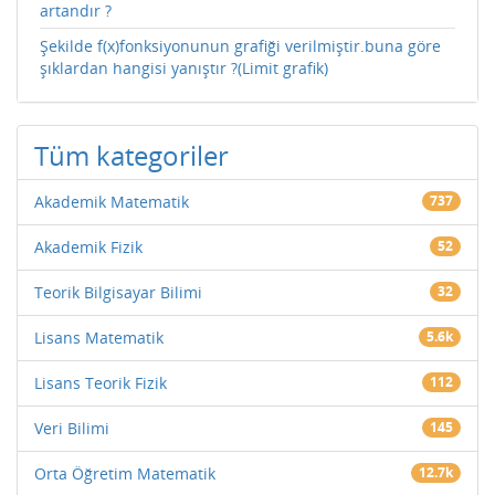
artandır ?
Şekilde f(x)fonksiyonunun grafiği verilmiştir.buna göre
şıklardan hangisi yanıştır ?(Limit grafik)
Tüm kategoriler
Akademik Matematik
737
Akademik Fizik
52
Teorik Bilgisayar Bilimi
32
Lisans Matematik
5.6k
Lisans Teorik Fizik
112
Veri Bilimi
145
Orta Öğretim Matematik
12.7k