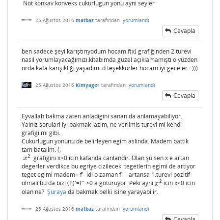
Not konkav konveks cukurlugun yonu ayni seyler
25 Ağustos 2016
matbaz
tarafından
yorumlandı
Cevapla
ben sadece şeyi karıştırıyodum hocam.f(x) grafiğinden 2.türevi
nasıl yorumlayacağımızı.kitabımda güzel açıklamamıştı o yüzden
orda kafa karışıklığı yaşadım .d.teşekkürler hocam iyi geceler.. )))
25 Ağustos 2016
Kimyager
tarafından
yorumlandı
Cevapla
Eyvallah bakma zaten anladigini sanan da anlamayabiliyor.
Yalniz sorulari iyi bakmak lazim, ne verilmis turevi mi kendi
grafigi mi gibi.
Cukurlugun yonunu de belirleyen egim aslinda. Madem battik
tam batalim. (;
2
grafigini x>0 icin kafanda canlandir. Olan şu sen x e artan
x
2
x
degerler verdikce bu egriye cizilecek tegetlerin egimi de artiyor
teget egimi madem= f' idi o zaman f' artansa 1.turevi pozitif
2
olmali bu da bizi (f')'=f'' >0 a goturuyor. Peki ayni
icin x<0 icin
x
2
x
olan ne?
Şuraya
da bakmak belki isine yarayabilir.
25 Ağustos 2016
matbaz
tarafından
yorumlandı
Cevapla