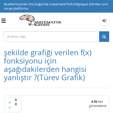
Akademisyenler öncülüğünde matematik/fizik/bilgisayar bilimleri soru
cevap platformu
Toggle
navigation
şekilde grafiği verilen f(x)
fonksiyonu için
aşağıdakilerden hangisi
yanlıştır ?(Türev Grafik)
0
4.3k
kez
0
görüntülendi