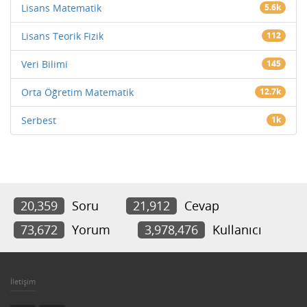
Lisans Matematik
5.6k
Lisans Teorik Fizik
112
Veri Bilimi
145
Orta Öğretim Matematik
12.7k
Serbest
1k
20,359
Soru
21,912
Cevap
73,672
Yorum
3,978,476
Kullanıcı
İletişim