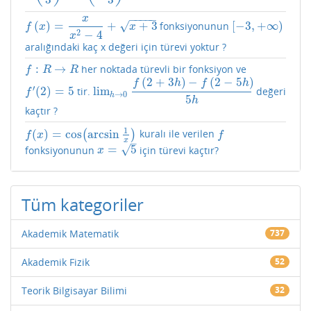
−
−
−
−
−
x
(
)
=
+
+
3
[
−
3
,
+
∞
)
√
fonksiyonunun
f
(
x
)
=
x
x
2
−
4
+
x
+
3
[
−
3
,
+
∞
)
f
x
x
2
−
4
x
aralığındaki kaç x değeri için türevi yoktur ?
:
→
her noktada türevli bir fonksiyon ve
f
:
R
→
R
f
R
R
(
2
+
3
)
−
(
2
−
5
)
f
h
f
h
′
(
2
)
=
5
lim
tir.
değeri
f
′
(
2
)
=
5
lim
h
→
0
f
(
2
+
3
h
)
−
f
(
2
−
5
h
)
5
h
f
→
0
h
5
h
kaçtır ?
1
(
)
=
cos
arcsin
(
)
kuralı ile verilen
f
(
x
)
=
cos
(
arcsin
1
x
)
f
f
x
f
x
–
√
=
5
fonksiyonunun
için türevi kaçtır?
x
=
5
x
Tüm kategoriler
Akademik Matematik
737
Akademik Fizik
52
Teorik Bilgisayar Bilimi
32