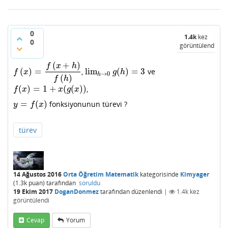
0
1.4k
kez
0
görüntülendi
(
+
)
f
x
h
(
)
=
lim
(
)
=
3
,
ve
f
(
x
)
=
f
(
x
+
h
)
f
(
h
)
lim
h
→
0
g
(
h
)
=
3
f
x
g
h
→
0
h
(
)
f
h
(
)
=
1
+
(
(
)
)
,
f
(
x
)
=
1
+
x
(
g
(
x
)
)
f
x
x
g
x
=
(
)
fonksiyonunun türevi ?
y
=
f
(
x
)
y
f
x
türev
14 Ağustos 2016
Orta Öğretim Matematik
kategorisinde
Kimyager
(
1.3k
puan)
tarafından
soruldu
19 Ekim 2017
DoganDonmez
tarafından
düzenlendi
|
1.4k
kez
görüntülendi
Cevap
Yorum