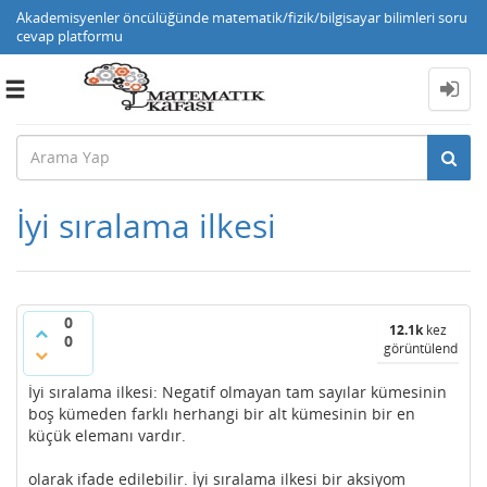
Akademisyenler öncülüğünde matematik/fizik/bilgisayar bilimleri soru
cevap platformu
Toggle
navigation
İyi sıralama ilkesi
0
12.1k
kez
0
görüntülendi
İyi sıralama ilkesi: Negatif olmayan tam sayılar kümesinin
boş kümeden farklı herhangi bir alt kümesinin bir en
küçük elemanı vardır.
olarak ifade edilebilir. İyi sıralama ilkesi bir aksiyom