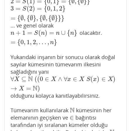
2
=
(
1
)
=
{
0
,
1
}
=
{
∅
,
{
∅
}
}
2
=
S
(
1
)
=
{
0
,
1
}
=
{
∅
,
{
∅
}
}
S
3
=
(
2
)
=
{
0
,
1
,
2
}
3
=
S
(
2
)
=
{
0
,
1
,
2
}
=
{
∅
,
{
∅
}
,
{
∅
,
{
∅
}
}
}
S
=
{
∅
,
{
∅
}
,
{
∅
,
{
∅
}
}
}
... ve genel olarak
+
1
=
(
)
=
∪
{
}
olacaktır.
n
+
1
=
S
(
n
)
=
n
∪
{
n
}
=
{
0
,
1
,
2
,
.
.
.
,
n
}
n
S
n
n
n
=
{
0
,
1
,
2
,
.
.
.
,
}
n
Yukarıdaki inşanın bir sonucu olarak doğal
sayılar kümesinin tümevarım ilkesini
sağladığını yani
N
∀
⊆
(
(
0
∈
∧
∀
∈
(
)
∈
)
∀
X
⊆
N
(
(
0
∈
X
∧
∀
x
∈
X
S
(
x
)
∈
X
)
→
X
=
N
)
X
X
x
X
S
x
X
N
→
=
)
X
olduğunu kolayca kanıtlayabilirsiniz.
N
Tümevarım kullanılarak
kümesinin her
N
∈
elemanının geçişken ve
bağıntısı
∈
tarafından iyi sıralanan kümeler olduğu