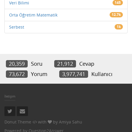
Veri Bilimi
145
Orta Öğretim Matematik
12.7k
Serbest
1k
20,359
Soru
21,912
Cevap
73,672
Yorum
3,977,741
Kullanıcı
İletişim
Donut Theme
with
by
Amiya Sahu
Powered by
Question2Answer