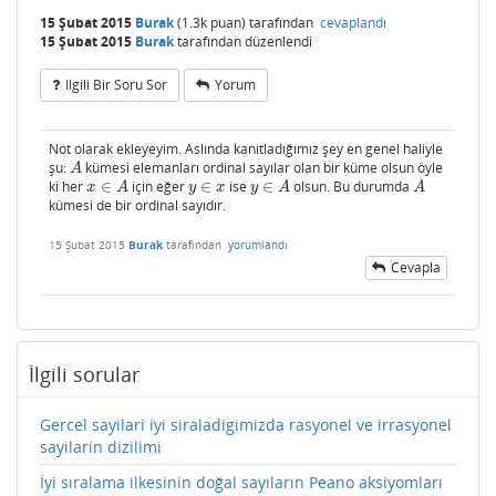
15 Şubat 2015
Burak
(
1.3k
puan)
tarafından
cevaplandı
15 Şubat 2015
Burak
tarafından
düzenlendi
Ilgili Bir Soru Sor
Yorum
Not olarak ekleyeyim. Aslında kanıtladığımız şey en genel haliyle
şu:
kümesi elemanları ordinal sayılar olan bir küme olsun öyle
A
A
ki her
∈
için eğer
∈
ise
∈
olsun. Bu durumda
x
∈
A
y
∈
x
y
∈
A
A
x
A
y
x
y
A
A
kümesi de bir ordinal sayıdır.
15 Şubat 2015
Burak
tarafından
yorumlandı
Cevapla
İlgili sorular
Gercel sayilari iyi siraladigimizda rasyonel ve irrasyonel
sayilarin dizilimi
İyi sıralama ilkesinin doğal sayıların Peano aksiyomları