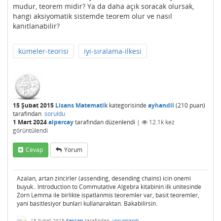
mudur, teorem midir? Ya da daha açık soracak olursak,
hangi aksiyomatik sistemde teorem olur ve nasıl
kanıtlanabilir?
kümeler-teorisi
iyi-sıralama-ilkesi
15 Şubat 2015
Lisans Matematik
kategorisinde
ayhandil
(
210
puan)
tarafından
soruldu
1 Mart 2024
alpercay
tarafından
düzenlendi
|
12.1k
kez
görüntülendi
Cevap
Yorum
Azalan, artan zincirler (assending, desending chains) icin onemi
buyuk.. Introduction to Commutative Algebra kitabinin ilk unitesinde
Zorn Lemma ile birlikte ispatlanmis teoremler var, basit teoremler,
yani basitlesiyor bunlari kullanaraktan. Bakabilirsin.
15 Şubat 2015
Sercan
tarafından
yorumlandı