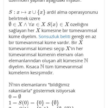
üzerinden yapılan aşağıdaki inşadır:
:
↦
∪
{
}
ardıl alma operasyonunu
S
:
x
↦
x
∪
{
x
}
S
x
x
x
belirtmek üzere
∅
∈
∧
∀
∈
(
)
∈
özelliğini
∅
∈
X
∧
∀
x
∈
X
S
(
x
)
∈
X
X
x
X
S
x
X
sağlayan her
kümesine bir tümevarımsal
X
X
küme diyelim.
Sonsuzluk beliti
gereği en az
bir tümevarımsal küme vardır. Bir
X
X
tümevarımsal kümesi seçip
'in her
X
X
tümevarımsal kümenin elemanı olan
N
elemanlarından oluşan alt kümesine
N
N
diyelim. Kısaca
tüm tümevarımsal
N
kümelerin kesişimidir.
N
'nin elemanlarını "bildiğimiz
N
rakamlarla" göstermek istiyorsak
0
=
∅
0
=
∅
1
=
(
0
)
=
{
0
}
=
{
∅
}
1
=
S
(
0
)
=
{
0
}
=
{
∅
}
S