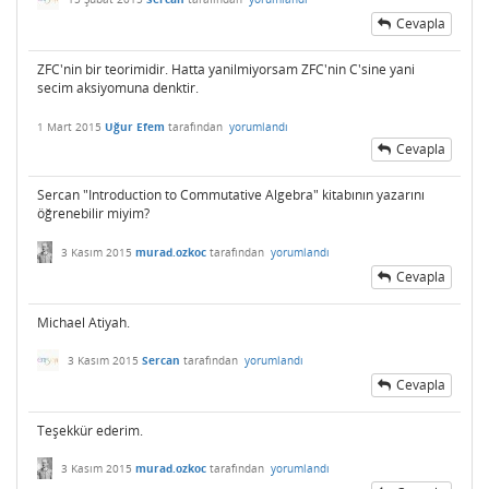
Cevapla
ZFC'nin bir teorimidir. Hatta yanilmiyorsam ZFC'nin C'sine yani
secim aksiyomuna denktir.
1 Mart 2015
Uğur Efem
tarafından
yorumlandı
Cevapla
Sercan "Introduction to Commutative Algebra" kitabının yazarını
öğrenebilir miyim?
3 Kasım 2015
murad.ozkoc
tarafından
yorumlandı
Cevapla
Michael Atiyah.
3 Kasım 2015
Sercan
tarafından
yorumlandı
Cevapla
Teşekkür ederim.
3 Kasım 2015
murad.ozkoc
tarafından
yorumlandı