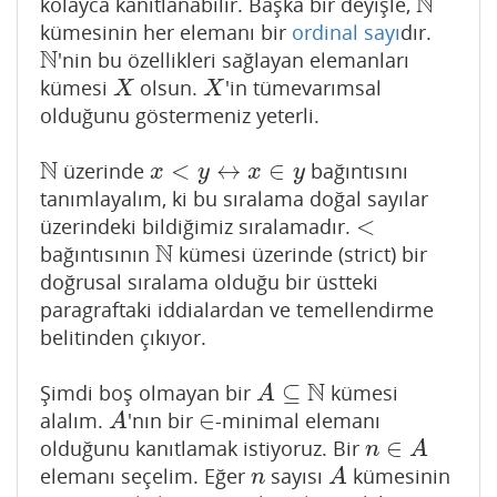
N
kolayca kanıtlanabilir. Başka bir deyişle,
N
kümesinin her elemanı bir
ordinal sayı
dır.
N
'nin bu özellikleri sağlayan elemanları
N
kümesi
olsun.
'in tümevarımsal
X
X
X
X
olduğunu göstermeniz yeterli.
N
<
↔
∈
üzerinde
bağıntısını
N
x
<
y
↔
x
∈
y
x
y
x
y
tanımlayalım, ki bu sıralama doğal sayılar
<
üzerindeki bildiğimiz sıralamadır.
<
N
bağıntısının
kümesi üzerinde (strict) bir
N
doğrusal sıralama olduğu bir üstteki
paragraftaki iddialardan ve temellendirme
belitinden çıkıyor.
N
⊆
Şimdi boş olmayan bir
kümesi
A
⊆
N
A
∈
alalım.
'nın bir
-minimal elemanı
A
∈
A
∈
olduğunu kanıtlamak istiyoruz. Bir
n
∈
A
n
A
elemanı seçelim. Eğer
sayısı
kümesinin
n
A
n
A