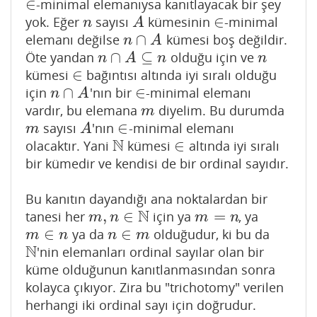
∈
-minimal elemanıysa kanıtlayacak bir şey
∈
∈
yok. Eğer
sayısı
kümesinin
-minimal
n
A
∈
n
A
∩
elemanı değilse
kümesi boş değildir.
n
∩
A
n
A
∩
⊆
Öte yandan
olduğu için ve
n
∩
A
⊆
n
n
n
A
n
n
∈
kümesi
bağıntısı altında iyi sıralı olduğu
∈
∩
∈
için
'nın bir
-minimal elemanı
n
∩
A
∈
n
A
vardır, bu elemana
diyelim. Bu durumda
m
m
∈
sayısı
'nın
-minimal elemanı
m
A
∈
m
A
N
∈
olacaktır. Yani
kümesi
altında iyi sıralı
N
∈
bir kümedir ve kendisi de bir ordinal sayıdır.
Bu kanıtın dayandığı ana noktalardan bir
N
,
∈
=
tanesi her
için ya
, ya
m
,
n
∈
N
m
=
n
m
n
m
n
∈
∈
ya da
olduğudur, ki bu da
m
∈
n
n
∈
m
m
n
n
m
N
'nin elemanları ordinal sayılar olan bir
N
küme olduğunun kanıtlanmasından sonra
kolayca çıkıyor. Zira bu "trichotomy" verilen
herhangi iki ordinal sayı için doğrudur.