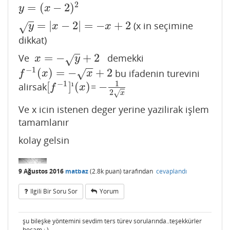
2
=
(
−
2
)
y
=
(
x
−
2
)
2
y
x
=
|
−
2
|
=
−
+
2
(x in seçimine
y
=
|
x
−
2
|
=
−
x
+
2
√
y
x
x
dikkat)
=
−
+
2
Ve
demekki
x
=
−
y
+
2
√
x
y
−
−
−
1
(
)
=
−
+
2
bu ifadenin turevini
√
f
−
1
(
x
)
=
−
x
+
2
f
x
x
1
−
1
ı
[
]
(
)
−
alirsak
=
[
f
−
1
]
ı
(
x
)
−
1
2
x
f
x
2
√
x
Ve x icin istenen deger yerine yazilirak işlem
tamamlanır
kolay gelsin
9 Ağustos 2016
matbaz
(
2.8k
puan)
tarafından
cevaplandı
Ilgili Bir Soru Sor
Yorum
şu bileşke yöntemini sevdim ters türev sorularında..teşekkürler
hocam.: )