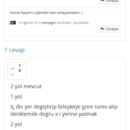
Cevapla
murat hocam o işlemleri tam anlayamadım :|
10 Ağustos 2016
Kimyager
tarafından
yorumlandı
Cevapla
1
cevap
1
0
2 yol mevcut
1.yol
Iç dis yer degiştirip bileşkeye gore turev alip
denklemde dogru x i yerine yazmak
2.yol