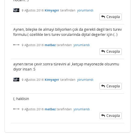
9 Ağustos 2016
Kimyager
tarafından
yorumlandı
Cevapla
Aynen, bileşke ile almayi biliyorken çok da gerekli degil ters turev
formulu.( ozellikle ters turev sorularinda dijital degerler için (. )
9 Ağustos 2016
matbaz
tarafından
yorumlandı
Cevapla
aynen.terse çevir.sonra türevini al ,ketçap mayonezde olsunmu
diyor insan :S
9 Ağustos 2016
Kimyager
tarafından
yorumlandı
Cevapla
(; haklisin
9 Ağustos 2016
matbaz
tarafından
yorumlandı
Cevapla