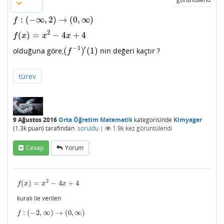
:
(
−
∞
,
2
)
→
(
0
,
∞
)
f
:
(
−
∞
,
2
)
→
(
0
,
∞
)
f
2
(
)
=
−
4
+
4
f
(
x
)
=
x
2
−
4
x
+
4
f
x
x
x
−
1
′
(
)
(
1
)
olduğuna göre,
nin değeri kaçtır ?
(
f
−
1
)
′
(
1
)
f
türev
9 Ağustos 2016
Orta Öğretim Matematik
kategorisinde
Kimyager
(
1.3k
puan)
tarafından
soruldu
|
1.9k
kez görüntülendi
Cevap
Yorum
2
(
)
=
−
4
+
4
f
(
x
)
=
x
2
−
4
x
+
4
f
x
x
x
kuralı ile verilen
:
(
−
2
,
∞
)
→
(
0
,
∞
)
f
:
(
−
2
,
∞
)
→
(
0
,
∞
)
f