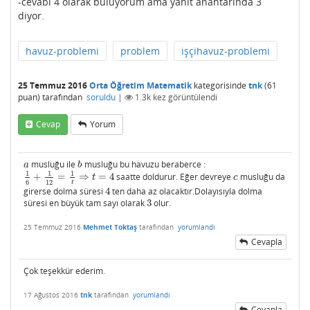
-cevabı 4 olarak buluyorum ama yanıt anahtarında 3
diyor.
havuz-problemi
problem
işçihavuz-problemi
25 Temmuz 2016
Orta Öğretim Matematik
kategorisinde
tnk
(
61
puan)
tarafından
soruldu
|
1.3k
kez görüntülendi
Cevap
Yorum
musluğu ile
musluğu bu havuzu beraberce :
a
b
a
b
1
1
1
+
=
⇒
=
4
saatte doldurur. Eğer devreye
musluğu da
1
6
+
1
12
=
1
t
⇒
t
=
4
c
t
c
6
12
t
girerse dolma süresi
4
ten daha az olacaktır.Dolayısıyla dolma
4
süresi en büyük tam sayı olarak
3
olur.
3
25 Temmuz 2016
Mehmet Toktaş
tarafından
yorumlandı
Cevapla
Çok teşekkür ederim.
17 Ağustos 2016
tnk
tarafından
yorumlandı
Cevapla