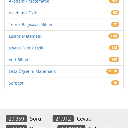
Akademik Matematik
737
Akademik Fizik
52
Teorik Bilgisayar Bilimi
32
Lisans Matematik
5.6k
Lisans Teorik Fizik
112
Veri Bilimi
145
Orta Öğretim Matematik
12.7k
Serbest
1k
20,359
Soru
21,912
Cevap