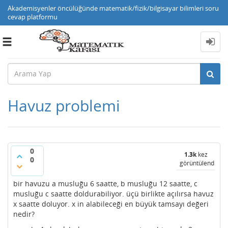
Akademisyenler öncülüğünde matematik/fizik/bilgisayar bilimleri soru
cevap platformu
Toggle
navigation
Havuz problemi
0
1.3k
kez
0
görüntülendi
bir havuzu a musluğu 6 saatte, b musluğu 12 saatte, c
musluğu c saatte doldurabiliyor. üçü birlikte açılırsa havuz
x saatte doluyor. x in alabileceği en büyük tamsayı değeri
nedir?