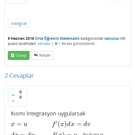
integral
9 Haziran 2016
Orta Öğretim Matematik
kategorisinde
calculus
(
90
puan)
tarafından
soruldu
|
1.6k
kez görüntülendi
Cevap
Yorum
2
Cevaplar
0
0
Kısmi İntegrasyon uygularsak
′
=
(
)
=
x
=
u
f
′
(
x
)
d
x
=
d
v
x
u
f
x
d
x
d
v
=
(
)
=
bulunur.