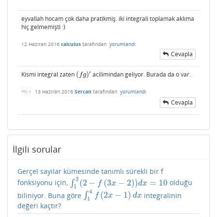
eyvallah hocam çok daha pratikmiş. iki integrali toplamak aklıma
hiç gelmemişti :)
12 Haziran 2016
calculus
tarafından
yorumlandı
Cevapla
′
Kismi integral zaten
(
)
acilimindan geliyor. Burada da o var.
(
f
g
)
′
f
g
13 Haziran 2016
Sercan
tarafından
yorumlandı
Cevapla
İlgili sorular
Gerçel sayılar kümesinde tanımlı sürekli bir f
3
(
2
−
(
3
−
2
)
)
=
10
fonksiyonu için,
∫
olduğu
∫
1
3
(
2
−
f
(
3
x
−
2
)
)
d
x
=
10
f
x
d
x
1
4
(
2
−
1
)
biliniyor. Buna göre
∫
integralinin
∫
1
4
f
(
2
x
−
1
)
d
x
f
x
d
x
1
değeri kaçtır?