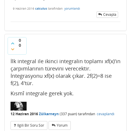
9 Haziran 2016
calculus
tarafından
yorumlandı
Cevapla
0
0
İlk integral ile ikinci integralin toplamı xf(x)'in
çarpımlarının türevini verecektir.
İntegrasyonu xf(x) olarak çıkar. 2f(2)=8 ise
f(2), 4'tür.
Kısmî integrale gerek yok.
12 Haziran 2016
Zülkarneyn
(
337
puan)
tarafından
cevaplandı
Ilgili Bir Soru Sor
Yorum