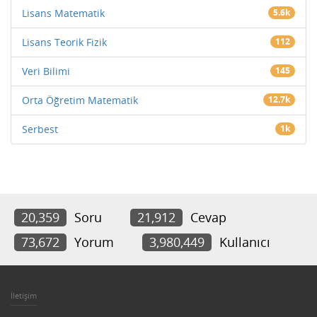
Lisans Matematik
5.6k
Lisans Teorik Fizik
112
Veri Bilimi
145
Orta Öğretim Matematik
12.7k
Serbest
1k
20,359
Soru
21,912
Cevap
73,672
Yorum
3,980,449
Kullanıcı
İletişim