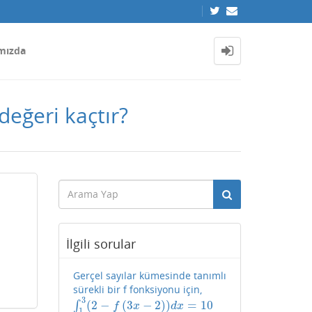
mızda
değeri kaçtır?
İlgili sorular
Gerçel sayılar kümesinde tanımlı
sürekli bir f fonksiyonu için,
3
(
2
−
(
3
−
2
)
)
=
10
∫
∫
1
3
(
2
−
f
(
3
x
−
2
)
)
d
x
=
10
f
x
d
x
1