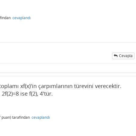
afından
cevaplandı
Cevapla
n toplamı xf(x)'in çarpımlarının türevini verecektir.
2f(2)=8 ise f(2), 4'tür.
7
puan)
tarafından
cevaplandı