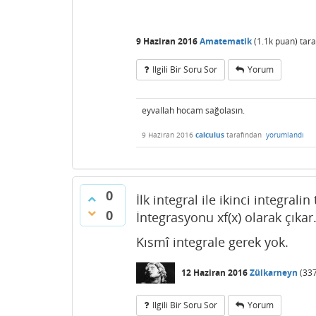
9 Haziran 2016
Amatematik
(
1.1k
puan)
tar
Ilgili Bir Soru Sor
Yorum
eyvallah hocam sağolasın.
9 Haziran 2016
calculus
tarafından
yorumlandı
0
İlk integral ile ikinci integrali
0
İntegrasyonu xf(x) olarak çıkar. 
Kısmî integrale gerek yok.
12 Haziran 2016
Zülkarneyn
(
33
Ilgili Bir Soru Sor
Yorum