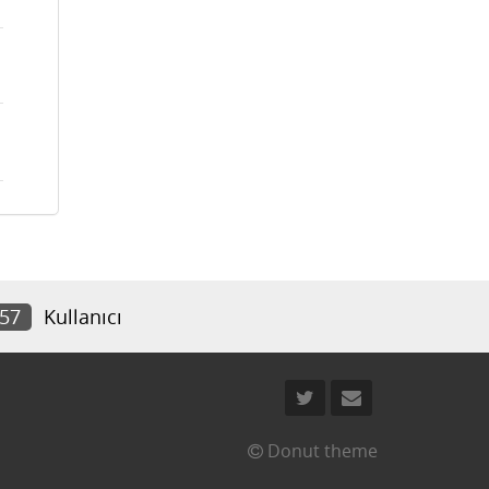
157
Kullanıcı
Donut theme