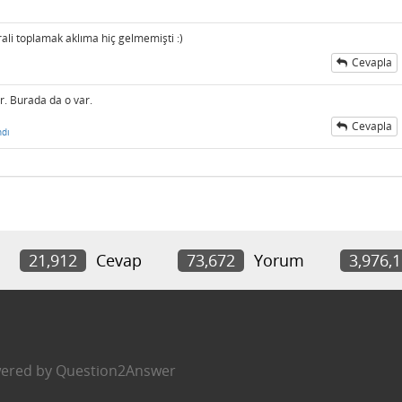
rali toplamak aklıma hiç gelmemişti :)
Cevapla
r. Burada da o var.
Cevapla
ndı
21,912
Cevap
73,672
Yorum
3,976,
ered by
Question2Answer