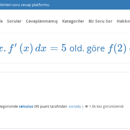
limleri soru cevap platformu
fa
Sorular
Cevaplanmamış
Kategoriler
Bir Soru Sor
Hakkı
′
.
(
)
=
5
(
2
)
old. göre
x
.
f
′
(
x
)
d
x
=
5
f
(
2
)
x
f
x
d
x
f
tegorisinde
calculus
(
90
puan)
tarafından
soruldu
|
1.6k
kez görüntülendi