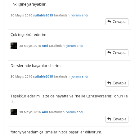
linki işine yarayabilir.
30 Mayıs 2016
suitable2015
tarafından
yorumlandı
Cevapla
Çok teşekkür ederim.
30 Mayıs 2016
Anil
tarafından
yorumlandı
Cevapla
Derslerinde başarılar dilerim.
30 Mayıs 2016
suitable2015
tarafından
yorumlandı
Cevapla
Teşekkür ederim , size de hayatta ve "ne ile uğraşıyorsanız" onun ile
:)
30 Mayıs 2016
Anil
tarafından
yorumlandı
Cevapla
fotonyiyenadam çalışmalarınızda başarılar diliyorum.