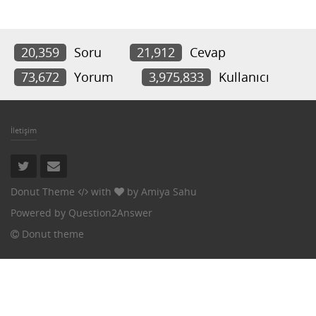
20,359
Soru
21,912
Cevap
73,672
Yorum
3,975,833
Kullanıcı
İletişim
Donut Theme
with
by
Amiya Sahu
Powered by
Question2Answer
Donut theme