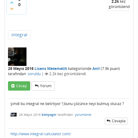
2.2k
kez
0
görüntülendi
integral
28 Mayıs 2016
Lisans Matematik
kategorisinde
Anil
(
7.9k
puan)
tarafından
soruldu
|
2.2k
kez görüntülendi
Cevap
Yorum
şimdi bu integral ne belirtiyor ?,bunu çözünce neyi bulmuş olucaz ?
28 Mayıs 2016
Kimyager
tarafından
yorumlandı
Cevapla
http://www.integral-calculator.com/