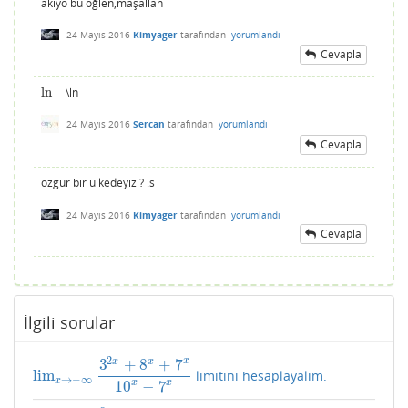
akıyo bu öğlen,maşallah
24 Mayıs 2016
Kimyager
tarafından
yorumlandı
Cevapla
ln
\ln
ln
24 Mayıs 2016
Sercan
tarafından
yorumlandı
Cevapla
özgür bir ülkedeyiz ? .s
24 Mayıs 2016
Kimyager
tarafından
yorumlandı
Cevapla
İlgili sorular
2
3
+
8
+
7
x
x
x
lim
limitini hesaplayalım.
lim
x
→
−
∞
3
2
x
+
8
x
+
7
x
10
x
−
7
x
→
−
∞
x
10
−
7
x
x