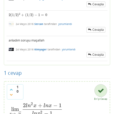
Cevapla
2
2
(
1
/
2
)
+
(
1
/
2
)
−
1
=
0
2
(
1
/
2
)
2
+
(
1
/
2
)
−
1
=
0
24 Mayıs 2016
Sercan
tarafından
yorumlandı
Cevapla
anladım soruyu maşallah
24 Mayıs 2016
Kimyager
tarafından
yorumlandı
Cevapla
1
cevap
1
0
En İyi Cevap
2
2
+
−
1
l
n
x
l
n
x
lim
lim
x
→
e
2
l
n
2
x
+
l
n
x
−
1
l
n
x
2
−
1
2
−
1
l
n
x
→
√
x
e