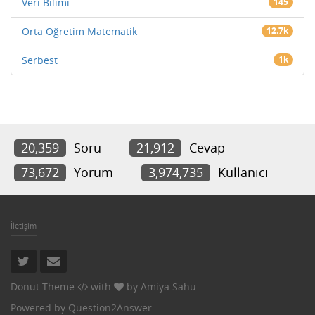
Veri Bilimi
145
Orta Öğretim Matematik
12.7k
Serbest
1k
20,359
Soru
21,912
Cevap
73,672
Yorum
3,974,735
Kullanıcı
İletişim
Donut Theme
with
by
Amiya Sahu
Powered by
Question2Answer