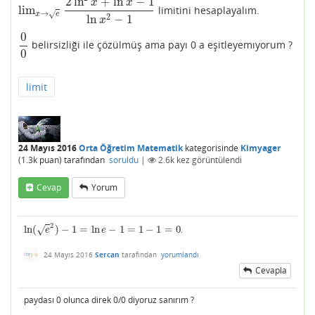
2
ln
+
ln
−
1
x
x
lim
limitini hesaplayalım.
lim
x
→
e
2
ln
2
x
+
ln
x
−
1
ln
x
2
−
1
→
√
x
e
2
ln
−
1
x
0
belirsizliği ile çözülmüş ama payı 0 a eşitleyemıyorum ?
0
0
0
limit
24 Mayıs 2016
Orta Öğretim Matematik
kategorisinde
Kimyager
(
1.3k
puan)
tarafından
soruldu
|
2.6k
kez görüntülendi
Cevap
Yorum
2
ln
(
)
−
1
=
ln
−
1
=
1
−
1
=
0
.
ln
(
e
2
)
−
1
=
ln
e
−
1
=
1
−
1
=
0
√
e
e
24 Mayıs 2016
Sercan
tarafından
yorumlandı
Cevapla
paydası 0 olunca direk 0/0 diyoruz sanırım ?