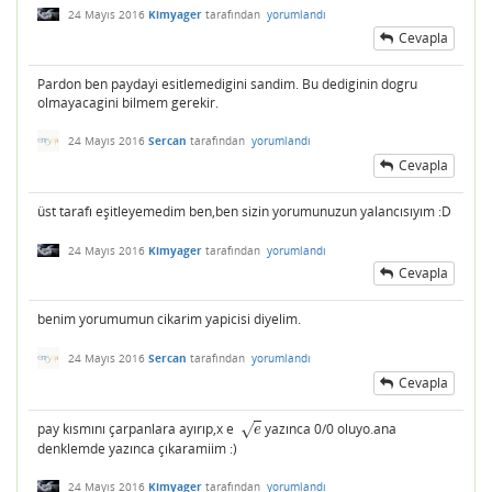
24 Mayıs 2016
Kimyager
tarafından
yorumlandı
Cevapla
Pardon ben paydayi esitlemedigini sandim. Bu dediginin dogru
olmayacagini bilmem gerekir.
24 Mayıs 2016
Sercan
tarafından
yorumlandı
Cevapla
üst tarafı eşitleyemedim ben,ben sizin yorumunuzun yalancısıyım :D
24 Mayıs 2016
Kimyager
tarafından
yorumlandı
Cevapla
benim yorumumun cikarim yapicisi diyelim.
24 Mayıs 2016
Sercan
tarafından
yorumlandı
Cevapla
pay kısmını çarpanlara ayırıp,x e
yazınca 0/0 oluyo.ana
e
√
e
denklemde yazınca çıkaramiim :)
24 Mayıs 2016
Kimyager
tarafından
yorumlandı