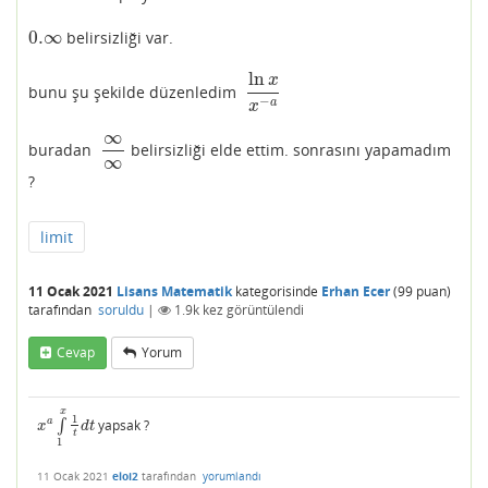
0.
∞
belirsizliği var.
0.
∞
ln
x
bunu şu şekilde düzenledim
ln
x
x
−
a
−
a
x
∞
buradan
belirsizliği elde ettim. sonrasını yapamadım
∞
∞
∞
?
limit
11 Ocak 2021
Lisans Matematik
kategorisinde
Erhan Ecer
(
99
puan)
tarafından
soruldu
|
1.9k
kez görüntülendi
Cevap
Yorum
x
1
a
∫
yapsak ?
x
a
∫
1
x
1
t
d
t
x
d
t
t
1
11 Ocak 2021
eloi2
tarafından
yorumlandı