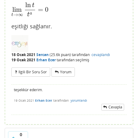
ln
t
lim
=
0
lim
t
→
∞
ln
t
t
a
=
0
a
t
→
∞
t
eşitliği sağlanır.
18 Ocak 2021
Sercan
(
25.6k
puan)
tarafından
cevaplandı
19 Ocak 2021
Erhan Ecer
tarafından
seçilmiş
Ilgili Bir Soru Sor
Yorum
teşekkür ederim.
19 Ocak 2021
Erhan Ecer
tarafından
yorumlandı
Cevapla
0