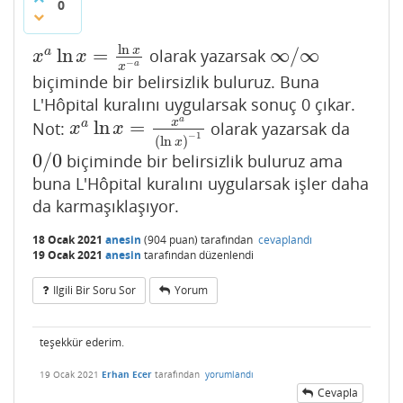
0
ln
ln
=
∞
/
∞
x
a
olarak yazarsak
x
a
ln
x
=
ln
x
x
−
a
∞
/
∞
x
x
−
a
x
biçiminde bir belirsizlik buluruz. Buna
L'Hôpital kuralını uygularsak sonuç 0 çıkar.
a
ln
=
x
a
Not:
olarak yazarsak da
x
a
ln
x
=
x
a
(
ln
x
)
−
1
x
x
−
1
(
ln
)
x
0
/
0
biçiminde bir belirsizlik buluruz ama
0
/
0
buna L'Hôpital kuralını uygularsak işler daha
da karmaşıklaşıyor.
18 Ocak 2021
anesin
(
904
puan)
tarafından
cevaplandı
19 Ocak 2021
anesin
tarafından
düzenlendi
Ilgili Bir Soru Sor
Yorum
teşekkür ederim.
19 Ocak 2021
Erhan Ecer
tarafından
yorumlandı
Cevapla