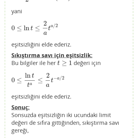
yani
2
/
2
a
0
≤
ln
≤
0
≤
ln
t
≤
2
a
t
a
/
2
t
t
a
eşitsizliğini elde ederiz.
Sıkıştırma savı için eşitsizlik:
≥
1
Bu bilgiler ile her
değeri için
t
≥
1
t
ln
2
t
−
/
2
a
0
≤
≤
0
≤
ln
t
t
a
≤
2
a
t
−
a
/
2
t
a
t
a
eşitsizliğini elde ederiz.
Sonuç:
Sonsuzda eşitsizliğin iki ucundaki limit
değeri de sıfıra gittiğinden, sıkıştırma savı
gereği,