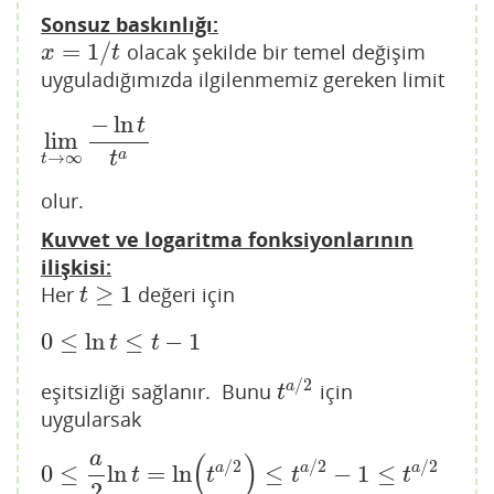
Sonsuz baskınlığı:
=
1
/
olacak şekilde bir temel değişim
x
=
1
/
t
x
t
uyguladığımızda ilgilenmemiz gereken limit
−
ln
t
lim
lim
t
→
∞
−
ln
t
t
a
a
t
→
∞
t
olur.
Kuvvet ve logaritma fonksiyonlarının
ilişkisi:
≥
1
Her
değeri için
t
≥
1
t
0
≤
ln
≤
−
1
0
≤
ln
t
≤
t
−
1
t
t
/
2
a
eşitsizliği sağlanır. Bunu
için
t
a
/
2
t
uygularsak
a
(
)
/
2
/
2
/
2
a
a
a
0
≤
ln
=
ln
≤
−
1
≤
0
≤
a
2
ln
t
=
ln
(
t
a
/
2
)
≤
t
a
/
2
−
1
≤
t
a
/
2
t
t
t
t
2