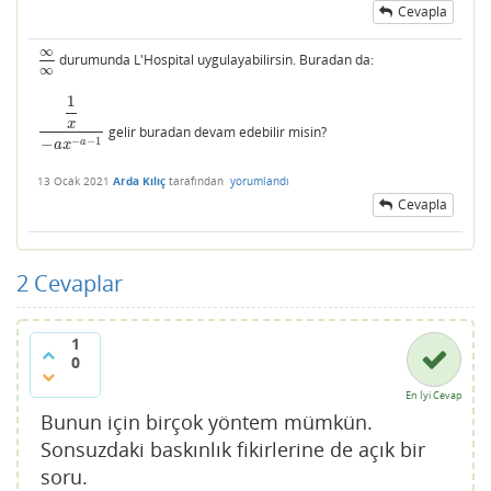
Cevapla
∞
durumunda L'Hospital uygulayabilirsin. Buradan da:
∞
∞
∞
1
x
gelir buradan devam edebilir misin?
1
x
−
a
x
−
a
−
1
−
−
1
−
a
a
x
13 Ocak 2021
Arda Kılıç
tarafından
yorumlandı
Cevapla
2
Cevaplar
1
0
En İyi Cevap
Bunun için birçok yöntem mümkün.
Sonsuzdaki baskınlık fikirlerine de açık bir
soru.