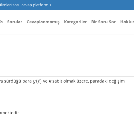
limleri soru cevap platformu
fa
Sorular
Cevaplanmamış
Kategoriler
Bir Soru Sor
Hakkı
(
)
ya sürdüğü para
ve
sabit olmak üzere, paradaki değişim
y
(
t
)
k
y
t
k
nmektedir.