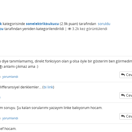
k
kategorisinde
sonelektrikbukucu
(
2.9k
puan)
tarafından
soruldu
cu
tarafından
yeniden kategorilendirildi
|
3.2k
kez görüntülendi
diye tanımlamamış, direkt fonksiyon olan
olsa öyle bir gösterim ben görmedi
y
y
y
ğı anlamı çıkmaz ama :)
Cev
n
yorumlandı
fferansiyel denklemler... (
bi link
)
Cev
ı
 soruyu. Şu kalan sorularımı yazayım linke bakıyorum hocam.
Cev
n
yorumlandı
ef hocam.