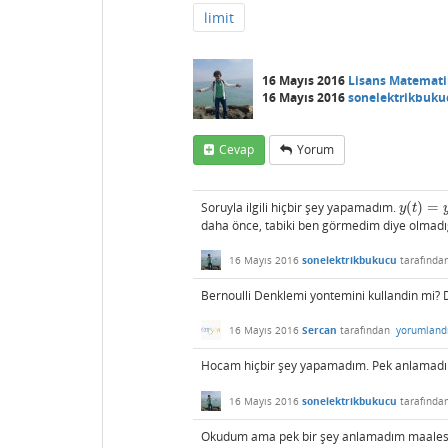
limit
16 Mayıs 2016
Lisans Matemati
16 Mayıs 2016
sonelektrikbuku
Cevap
Yorum
Soruyla ilgili hiçbir şey yapamadım.
(
)
=
y
(
t
)
=
y
y
t
daha önce, tabiki ben görmedim diye olmadı
16 Mayıs 2016
sonelektrikbukucu
tarafında
Bernoulli Denklemi yontemini kullandin mi? Di
16 Mayıs 2016
Sercan
tarafından
yorumland
Hocam hiçbir şey yapamadım. Pek anlamadım
16 Mayıs 2016
sonelektrikbukucu
tarafında
Okudum ama pek bir şey anlamadım maales