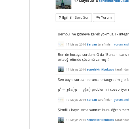
17 Mayıs 2016
sonelektrikbuku
Ilgili Bir Soru Sor
Yorum
Bernouli'ye gitmeye gerek yokmus. Ilk integ
17 Mayıs 2016
Sercan
tarafından
yorumland
Ben de hocaya sordum. O da "Bunlar lisans s
ortaöğretimde çözümü varmış :)
17 Mayıs 2016
sonelektrikbukucu
tarafında
Sen boyle sorular sorunca ortaogretim gibi ba
′
+
(
)
=
(
)
problemini cozebiliyor
y
′
+
p
(
x
)
y
=
q
(
x
)
y
p
x
y
q
x
17 Mayıs 2016
Sercan
tarafından
yorumland
Şimdilik hayır. Ama sanırım bunu öğrenirsem
18 Mayıs 2016
sonelektrikbukucu
tarafında