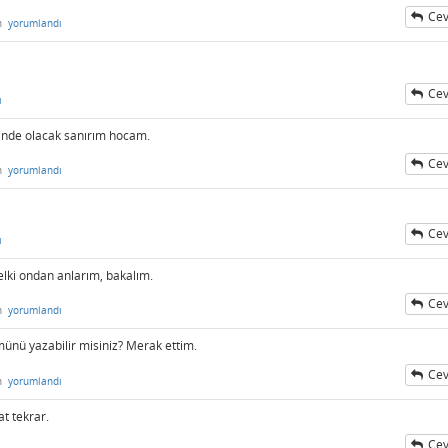
Cev
n
yorumlandı
Cev
ı
rinde olacak sanırım hocam.
Cev
n
yorumlandı
Cev
ı
elki ondan anlarım, bakalım.
Cev
n
yorumlandı
nü yazabilir misiniz? Merak ettim.
Cev
n
yorumlandı
t tekrar.
Cev