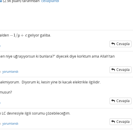
cu
(
2.9k
puan)
tarafından
cevaplandı
ralden
−
1
/
+
geliyor galiba.
−
1
/
y
+
c
y
c
Cevapla
ı
en niye uğraşıyorsun ki bunlara?" diyecek diye korktum ama Allah'tan
Cevapla
n
yorumlandı
kmiyorum. Diyorum ki, kesin yine bi kacak elektrikle ilgilidir.
 musun?
Cevapla
ı
 LC devresiyle ilgili sorumu çözebileceğim.
Cevapla
n
yorumlandı