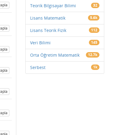
apla
Teorik Bilgisayar Bilimi
32
Lisans Matematik
5.6k
apla
Lisans Teorik Fizik
112
Veri Bilimi
145
apla
Orta Öğretim Matematik
12.7k
Serbest
1k
apla
apla
apla
apla