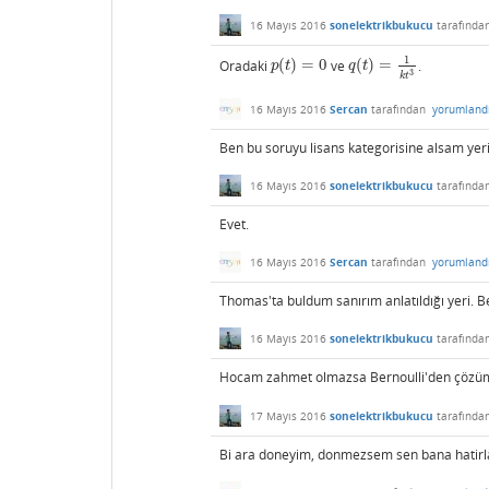
16 Mayıs 2016
sonelektrikbukucu
tarafında
1
Oradaki
(
)
=
0
ve
(
)
=
.
p
(
t
)
=
0
q
(
t
)
=
1
k
t
3
p
t
q
t
3
k
t
16 Mayıs 2016
Sercan
tarafından
yorumland
Ben bu soruyu lisans kategorisine alsam ye
16 Mayıs 2016
sonelektrikbukucu
tarafında
Evet.
16 Mayıs 2016
Sercan
tarafından
yorumland
Thomas'ta buldum sanırım anlatıldığı yeri. B
16 Mayıs 2016
sonelektrikbukucu
tarafında
Hocam zahmet olmazsa Bernoulli'den çözümü
17 Mayıs 2016
sonelektrikbukucu
tarafında
Bi ara doneyim, donmezsem sen bana hatirla