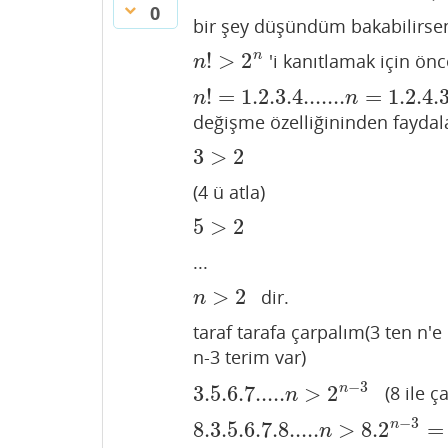
0
bir şey düşündüm bakabilirseni
!
>
2
n
'i kanıtlamak için önc
n
!
>
2
n
n
!
=
1.2.3.4.......
=
1.2.4.3
n
!
=
1.2.3.4.......
n
=
1.2.4.3.5.6.7....
n
n
değişme özelliğininden fayda
3
>
2
3
>
2
(4 ü atla)
5
>
2
5
>
2
...
>
2
dir.
n
>
2
n
taraf tarafa çarpalım(3 ten n'
n-3 terim var)
−
3
3.5.6.7.....
>
2
n
(8 ile ç
3.5.6.7.....
n
>
2
n
−
3
n
−
3
8.3.5.6.7.8.....
>
8.2
=
n
8.3.5.6.7.8.....
n
>
8.2
n
−
3
=
2
n
n