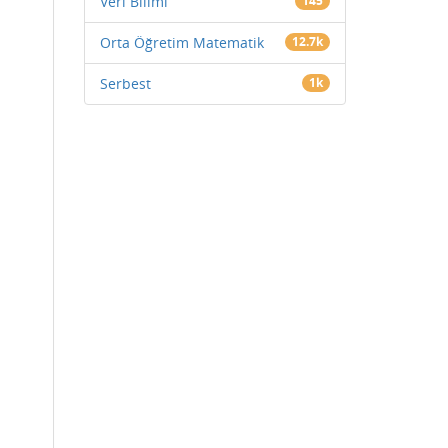
Veri Bilimi
145
Orta Öğretim Matematik
12.7k
Serbest
1k