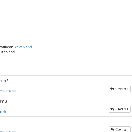
rafından
cevaplandı
üzenlendi
him ?
Cevapla
yorumlandı
um :)
Cevapla
andı
Cevapla
yorumlandı