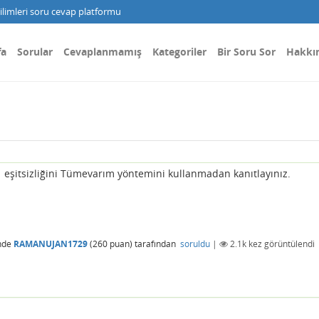
limleri soru cevap platformu
fa
Sorular
Cevaplanmamış
Kategoriler
Bir Soru Sor
Hakkı
eşitsizliğini Tümevarım yöntemini kullanmadan kanıtlayınız.
nde
RAMANUJAN1729
(
260
puan)
tarafından
soruldu
|
2.1k
kez görüntülendi