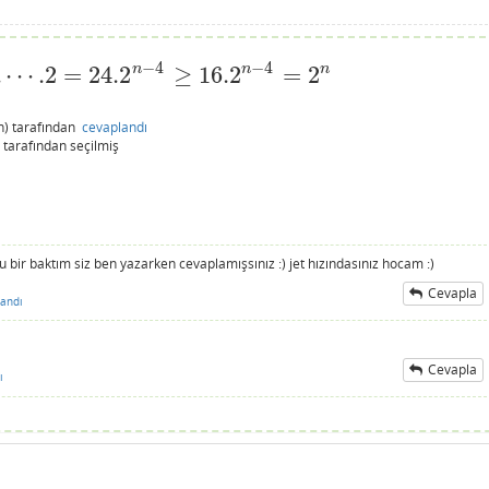
−
4
−
4
n
.
⋯
.2
=
24.2
≥
16.2
=
2
n
n
4.2
n
−
4
≥
16.2
n
−
4
=
2
n
n)
tarafından
cevaplandı
tarafından
seçilmiş
ir baktım siz ben yazarken cevaplamışsınız :) jet hızındasınız hocam :)
Cevapla
andı
Cevapla
ı