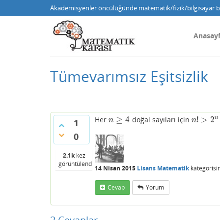
Akademisyenler öncülüğünde matematik/fizik/bilgisayar bi
Anasay
Tümevarımsız Eşitsizlik
≥
4
!
>
2
n
Her
doğal sayıları için
n
≥
4
n
!
>
2
n
n
n
1
0
2.1k
kez
görüntülendi
14 Nisan 2015
Lisans Matematik
kategorisi
Cevap
Yorum