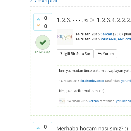
2
Cevaplar
0
1.2.3.
⋯
.
≥
1.2.3.4.2.2.2
1.2.3.
⋯
.
n
≥
1.2.3.4.2.2.2.
⋯
.2
=
2
n
0
14 Nisan 2015
Sercan
(
25.6k
pua
14 Nisan 2015
RAMANUJAN1729
En İyi Cevap
Ilgili Bir Soru Sor
Yorum
ben yazmadan önce baktım cevaplayan yoktu b
14 Nisan 2015
ibrahimkivancci
tarafından
yoruml
Ne guzel aciklamali olmus :)
14 Nisan 2015
Sercan
tarafından
yorumland
0
Merhaba hocam nasılsınız? :)