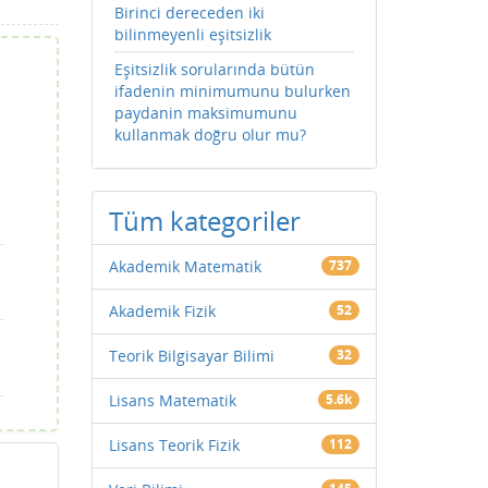
Birinci dereceden iki
bilinmeyenli eşitsizlik
Eşitsizlik sorularında bütün
ifadenin minimumunu bulurken
paydanin maksimumunu
kullanmak doğru olur mu?
Tüm kategoriler
Akademik Matematik
737
Akademik Fizik
52
Teorik Bilgisayar Bilimi
32
Lisans Matematik
5.6k
Lisans Teorik Fizik
112