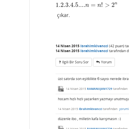
1.2.3.4.5....
=
!
>
2
n
1.2.3.4.5....
n
=
n
!
>
2
n
n
n
çıkar.
14 Nisan 2015
ibrahimkivancci
(
42
puan)
ta
14 Nisan 2015
ibrahimkivancci
tarafından
d
Ilgili Bir Soru Sor
Yorum
üst satırda son eşitklikte
6
sayısı nerede ibra
6
14 Nisan 2015
RAMANUJAN1729
tarafından
hocam hızlı hızlı yazarken yazmayı unutmuş
14 Nisan 2015
ibrahimkivancci
tarafından
yoruml
düzenle ibo , milletin kafa karışmasın :-)
14 Nisan 2015
RAMANUJAN1729
tarafından