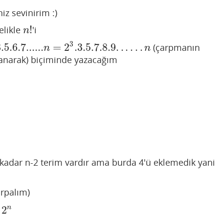
z sevinirim :)
!
elikle
'i
n
!
n
3
.5.6.7......
=
2
.3
.5
.7
.8
.9
.
.
.
.
.
.
(çarpmanın
..
n
=
2
3
.3
.5
.7
.8
.9
.
.
.
.
.
.
n
n
n
lanarak) biçiminde yazacağım
e kadar n-2 terim vardır ama burda 4'ü eklemedik yani
arpalım)
2
n