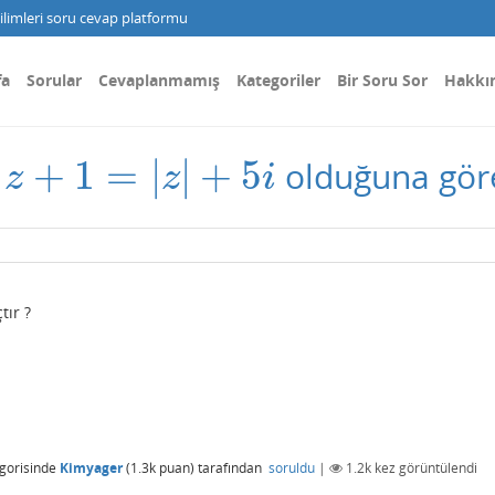
limleri soru cevap platformu
fa
Sorular
Cevaplanmamış
Kategoriler
Bir Soru Sor
Hakkı
+
1
=
|
|
+
5
e
olduğuna göre
z
+
1
=
|
z
|
+
5
i
z
z
i
tır ?
gorisinde
Kimyager
(
1.3k
puan)
tarafından
soruldu
|
1.2k
kez görüntülendi