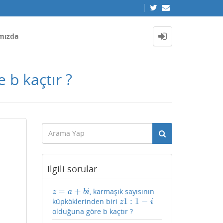
mızda
 b kaçtır ?
İlgili sorular
=
+
, karmaşık sayısının
z
=
a
+
b
i
z
a
b
i
1
:
1
−
küpköklerinden biri
z
1
:
1
−
i
z
i
olduğuna göre b kaçtır ?