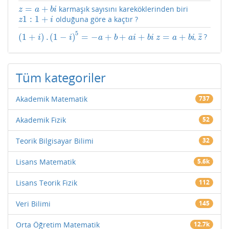
=
+
karmaşık sayısını kareköklerinden biri
z
=
a
+
b
i
z
a
b
i
1
:
1
+
olduğuna göre a kaçtır ?
z
1
:
1
+
i
z
i
5
(
1
+
)
.
(
1
−
)
=
−
+
+
+
=
+
¯
¯
¯
,
?
(
1
+
i
)
.
(
1
−
i
)
5
=
−
a
+
b
+
a
i
+
b
i
z
=
a
+
b
i
z
¯
i
i
a
b
a
i
b
i
z
a
b
i
z
Tüm kategoriler
Akademik Matematik
737
Akademik Fizik
52
Teorik Bilgisayar Bilimi
32
Lisans Matematik
5.6k
Lisans Teorik Fizik
112
Veri Bilimi
145
Orta Öğretim Matematik
12.7k