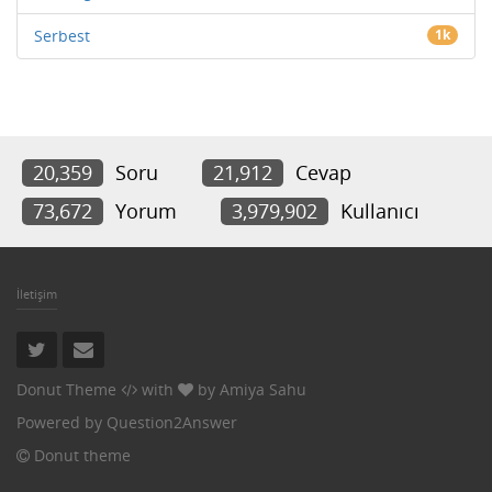
Serbest
1k
20,359
Soru
21,912
Cevap
73,672
Yorum
3,979,902
Kullanıcı
İletişim
Donut Theme
with
by
Amiya Sahu
Powered by
Question2Answer
Donut theme