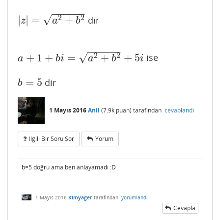
−
−
−
−
−
−
√
2
2
|
|
=
+
dir
|
z
|
=
a
2
+
b
2
z
a
b
−
−
−
−
−
−
√
2
2
+
1
+
=
+
+
5
ise
a
+
1
+
b
i
=
a
2
+
b
2
+
5
i
a
b
i
a
b
i
=
5
dir
b
=
5
b
1 Mayıs 2016
Anil
(
7.9k
puan)
tarafından
cevaplandı
Ilgili Bir Soru Sor
Yorum
b=5 doğru ama ben anlayamadı :D
1 Mayıs 2016
Kimyager
tarafından
yorumlandı
Cevapla