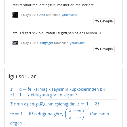
reel taraflar reellere eşittir ,imajinerler imajinerlere
1 Mayıs 2016
Anil
tarafından
yorumlandı
Cevapla
pff :D diğeri b^2 oldu zaten i si gitti,ben halen i arıyom :D
1 Mayıs 2016
Kimyager
tarafından
yorumlandı
Cevapla
İlgili sorular
=
+
, karmaşık sayısının küpköklerinden biri
z
=
a
+
b
i
z
a
b
i
1
:
1
−
olduğuna göre b kaçtır ?
z
1
:
1
−
i
z
i
=
1
−
3
¯
¯
¯
¯
¯
¯
¯
,
nin eşleniği,
,
nin eşleniğidir.
z
¯
z
w
¯
w
z
=
1
−
3
i
z
z
w
w
z
i
10
+
¯
¯
¯
(
)
z
w
=
1
−
5
olduğuna göre,
ifadesinin
w
=
1
−
5
i
(
z
¯
+
w
z
+
w
¯
)
10
w
i
+
¯
¯
¯
¯
z
w
değeri ?