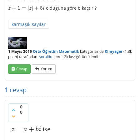
+
1
=
|
|
+
5
olduğuna göre b kaçtır ?
z
+
1
=
|
z
|
+
5
i
z
z
i
karmaşık-sayılar
1 Mayıs 2016
Orta Öğretim Matematik
kategorisinde
Kimyager
(
1.3k
puan)
tarafından
soruldu
|
1.2k
kez görüntülendi
Cevap
Yorum
1
cevap
0
0
=
+
ise
z
=
a
+
b
i
z
a
b
i