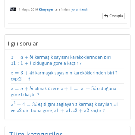
1 Mayıs 2016
Kimyager
tarafından
yorumlandı
Cevapla
İlgili sorular
=
+
karmaşık sayısını kareköklerinden biri
z
=
a
+
b
i
z
a
b
i
1
:
1
+
olduğuna göre a kaçtır ?
z
1
:
1
+
i
z
i
=
3
+
4
karmaşık sayısının kareköklerinden biri ?
z
=
3
+
4
i
z
i
2
+
cvp:
2
+
i
i
=
+
+
1
=
|
|
+
5
olmak üzere
olduğuna
z
=
a
+
b
i
z
+
1
=
|
z
|
+
5
i
z
a
b
i
z
z
i
göre b kaçtır ?
2
+
4
=
3
1
eşitliğini sağlayan z karmaşık sayıları,
z
2
+
4
=
3
i
z
1
z
i
z
2
1
+
1.
2
+
2
ve
dir. buna göre,
kaçtır ?
z
2
z
1
+
z
1.
z
2
+
z
2
z
z
z
z
z
Tüm kategoriler