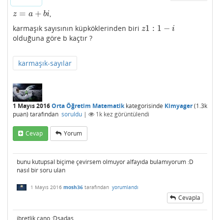
=
+
,
z
=
a
+
b
i
z
a
b
i
1
:
1
−
karmaşık sayısının küpköklerinden biri
z
1
:
1
−
i
z
i
olduğuna göre b kaçtır ?
karmaşık-sayılar
1 Mayıs 2016
Orta Öğretim Matematik
kategorisinde
Kimyager
(
1.3k
puan)
tarafından
soruldu
|
1k
kez görüntülendi
Cevap
Yorum
bunu kutupsal biçime çevirsem olmuyor alfayıda bulamıyorum :D
nasıl bir soru ulan
1 Mayıs 2016
mosh36
tarafından
yorumlandı
Cevapla
ibretlik cano :Dsadas