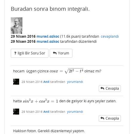
Buradan sonra binom integrali.
29 Nisan 2016
murad.ozkoc
(
11.6k
puan)
tarafından
cevaplandı
29 Nisan 2016
murad.ozkoc
tarafından
düzenlendi
Ilgili Bir Soru Sor
Yorum
−
−
−
−
−
−
√
2
4
hocam üçgen çizince
=
2
−
olmaz mı?
c
o
s
x
=
2
t
2
−
t
4
c
o
s
x
t
t
29 Nisan 2016
Anil
tarafından
yorumlandı
Cevapla
2
2
hatta
+
=
1
den de gelıyor ki aynı şeyler zaten.
s
i
n
2
x
+
c
o
s
2
x
=
1
s
i
n
x
c
o
s
x
29 Nisan 2016
Anil
tarafından
yorumlandı
Cevapla
Haklısın foton. Gerekli düzenlemeyi yaptım.