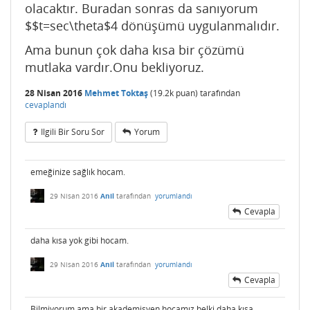
olacaktır. Buradan sonras da sanıyorum
$$t=sec\theta$4 dönüşümü uygulanmalıdır.
Ama bunun çok daha kısa bir çözümü
mutlaka vardır.Onu bekliyoruz.
28 Nisan 2016
Mehmet Toktaş
(
19.2k
puan)
tarafından
cevaplandı
Ilgili Bir Soru Sor
Yorum
emeğinize sağlık hocam.
29 Nisan 2016
Anil
tarafından
yorumlandı
Cevapla
daha kısa yok gibi hocam.
29 Nisan 2016
Anil
tarafından
yorumlandı
Cevapla
Bilmiyorum ama bir akademisyen hocamız belki daha kısa