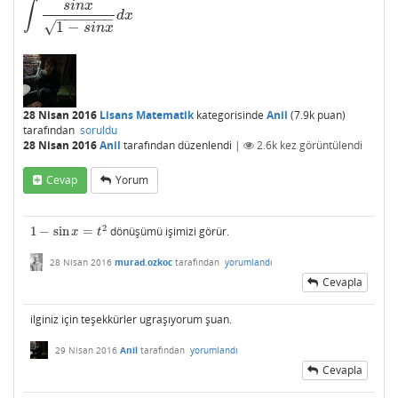
∫
s
i
n
x
∫
s
i
n
x
1
−
s
i
n
x
d
x
d
x
−
−
−
−
−
−
−
1
−
√
s
i
n
x
28 Nisan 2016
Lisans Matematik
kategorisinde
Anil
(
7.9k
puan)
tarafından
soruldu
28 Nisan 2016
Anil
tarafından
düzenlendi
|
2.6k
kez görüntülendi
Cevap
Yorum
2
1
−
sin
=
dönüşümü işimizi görür.
1
−
sin
x
=
t
2
x
t
28 Nisan 2016
murad.ozkoc
tarafından
yorumlandı
Cevapla
ilginiz için teşekkürler ugraşıyorum şuan.
29 Nisan 2016
Anil
tarafından
yorumlandı
Cevapla