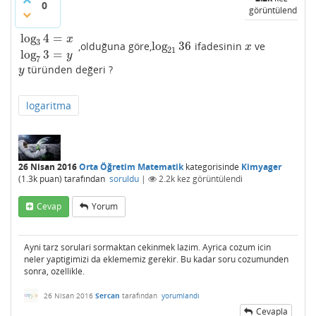
0
görüntülendi
log
4
=
x
3
log
36
,olduğuna göre,
ifadesinin
ve
log
3
4
=
x
log
7
3
=
y
log
21
36
x
x
21
log
3
=
y
7
türünden değeri ?
y
y
logaritma
26 Nisan 2016
Orta Öğretim Matematik
kategorisinde
Kimyager
(
1.3k
puan)
tarafından
soruldu
|
2.2k
kez görüntülendi
Cevap
Yorum
Ayni tarz sorulari sormaktan cekinmek lazim. Ayrica cozum icin
neler yaptigimizi da eklememiz gerekir. Bu kadar soru cozumunden
sonra, ozellikle.
26 Nisan 2016
Sercan
tarafından
yorumlandı
Cevapla