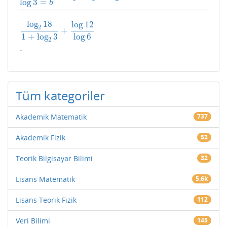
log
3
=
b
log
18
log
12
2
+
1
+
log
3
log
6
log
2
18
1
+
log
2
3
+
log
12
log
6
.
2
.
Tüm kategoriler
Akademik Matematik
737
Akademik Fizik
52
Teorik Bilgisayar Bilimi
32
Lisans Matematik
5.6k
Lisans Teorik Fizik
112
Veri Bilimi
145