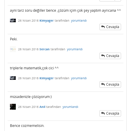
ayni tarz soru değiller bence ,çözüm içim çok şey yaptım ayrıcana ^^
26 Nisan 2016
Kimyager
tarafından
yorumlandı
Cevapla
Peki.
26 Nisan 2016
Sercan
tarafından
yorumlandı
Cevapla
triplerle matematik,çok cici ^^
26 Nisan 2016
Kimyager
tarafından
yorumlandı
Cevapla
müsadenizle çözüyorum:)
26 Nisan 2016
Anil
tarafından
yorumlandı
Cevapla
Bence cozmemelisin.