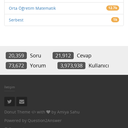
Orta Öğretim Matematik
12.7k
Serbest
1k
20,359
Soru
21,912
Cevap
73,672
Yorum
3,973,938
Kullanıcı
İletişim
Donut Theme
with
by
Amiya Sahu
Powered by
Question2Answer