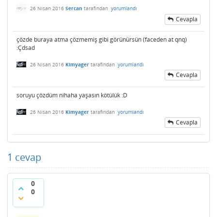
26 Nisan 2016
Sercan
tarafından
yorumlandı
Cevapla
çözde buraya atma çözmemiş gibi görünürsün (faceden at qnq)
:Çdsad
26 Nisan 2016
Kimyager
tarafından
yorumlandı
Cevapla
soruyu çözdüm nihaha yaşasın kötülük :D
26 Nisan 2016
Kimyager
tarafından
yorumlandı
Cevapla
1
cevap
0
0