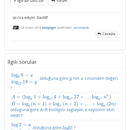
Ilgili Bir Soru Sor
Yorum
ipi rica ediyim :Dasfdf
26 Nisan 2016
Kimyager
tarafından
yorumlandı
Cevapla
İlgili sorular
log
9
=
x
6
, olduğuna göre
nin
cinsinden değeri
log
6
9
=
x
log
12
18
=
y
y
x
y
x
log
18
=
y
12
?
n
=
(
log
1
+
log
4
+
log
27
+
…
log
)
A
n
2
3
n
x
x
x
x
A
=
(
log
x
1
+
log
x
2
4
+
log
x
3
27
+
…
log
x
n
n
n
)
B
=
log
x
(
n
+
1
)
+
log
x
(
n
+
2
)
+
…
=
log
(
+
1
)
+
log
(
+
2
)
+
…
+
log
(
2
)
B
n
n
n
x
x
x
olduguna gore A=B esitligini saglayan a sayisinin esiti
nedir?
log
2
=
a
5
!
olduğuna göre
?
log
2
=
a
log
3
=
b
l
o
g
5
!
l
o
g