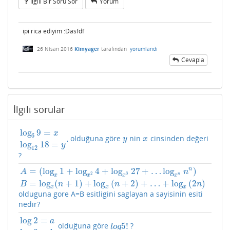
Ilgili Bir Soru Sor
Yorum
ipi rica ediyim :Dasfdf
26 Nisan 2016
Kimyager
tarafından
yorumlandı
Cevapla
İlgili sorular
log
9
=
x
6
, olduğuna göre
nin
cinsinden değeri
log
6
9
=
x
log
12
18
=
y
y
x
y
x
log
18
=
y
12
?
n
=
(
log
1
+
log
4
+
log
27
+
…
log
)
A
n
2
3
n
x
x
x
x
A
=
(
log
x
1
+
log
x
2
4
+
log
x
3
27
+
…
log
x
n
n
n
)
B
=
log
x
(
n
+
1
)
+
log
x
(
n
+
2
)
+
…
=
log
(
+
1
)
+
log
(
+
2
)
+
…
+
log
(
2
)
B
n
n
n
x
x
x
olduguna gore A=B esitligini saglayan a sayisinin esiti
nedir?
log
2
=
a
5
!
olduğuna göre
?
log
2
=
a
log
3
=
b
l
o
g
5
!
l
o
g