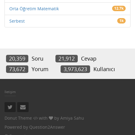
Orta Öğretim Matematik
12.7k
Serbest
1k
20,359
Soru
21,912
Cevap
73,672
Yorum
3,973,623
Kullanıcı
İletişim
Donut Theme
with
by
Amiya Sahu
Powered by
Question2Answer