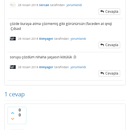
26 Nisan 2016
Sercan
tarafından
yorumlandı
Cevapla
çözde buraya atma çözmemiş gibi görünürsün (faceden at qnq)
:Çdsad
26 Nisan 2016
Kimyager
tarafından
yorumlandı
Cevapla
soruyu çözdüm nihaha yaşasın kötülük :D
26 Nisan 2016
Kimyager
tarafından
yorumlandı
Cevapla
1
cevap
0
0