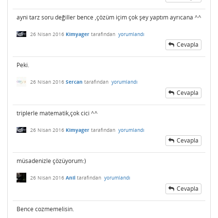
ayni tarz soru değiller bence ,çözüm içim çok şey yaptım ayrıcana ^^
26 Nisan 2016
Kimyager
tarafından
yorumlandı
Cevapla
Peki.
26 Nisan 2016
Sercan
tarafından
yorumlandı
Cevapla
triplerle matematik,çok cici ^^
26 Nisan 2016
Kimyager
tarafından
yorumlandı
Cevapla
müsadenizle çözüyorum:)
26 Nisan 2016
Anil
tarafından
yorumlandı
Cevapla
Bence cozmemelisin.