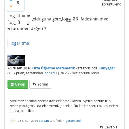
0
görüntülendi
log
4
=
x
3
log
36
,olduğuna göre,
ifadesinin
ve
log
3
4
=
x
log
7
3
=
y
log
21
36
x
x
21
log
3
=
y
7
türünden değeri ?
y
y
logaritma
26 Nisan 2016
Orta Öğretim Matematik
kategorisinde
Kimyager
(
1.3k
puan)
tarafından
soruldu
|
2.2k
kez görüntülendi
Cevap
Yorum
Ayni tarz sorulari sormaktan cekinmek lazim. Ayrica cozum icin
neler yaptigimizi da eklememiz gerekir. Bu kadar soru cozumunden
sonra, ozellikle.
26 Nisan 2016
Sercan
tarafından
yorumlandı
Cevapla