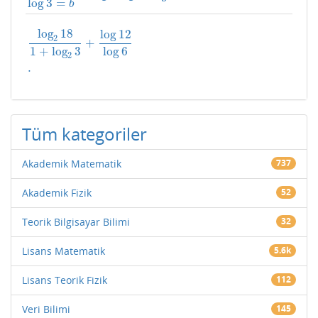
log
3
=
b
log
18
log
12
2
+
1
+
log
3
log
6
log
2
18
1
+
log
2
3
+
log
12
log
6
.
2
.
Tüm kategoriler
Akademik Matematik
737
Akademik Fizik
52
Teorik Bilgisayar Bilimi
32
Lisans Matematik
5.6k
Lisans Teorik Fizik
112
Veri Bilimi
145