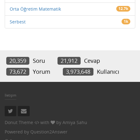
Orta Öğretim Matematik
12.7k
Serbest
1k
20,359
Soru
21,912
Cevap
73,672
Yorum
3,973,648
Kullanıcı
İletişim
Donut Theme
with
by
Amiya Sahu
Powered by
Question2Answer