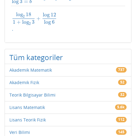
log
3
=
b
log
18
log
12
2
+
1
+
log
3
log
6
log
2
18
1
+
log
2
3
+
log
12
log
6
.
2
.
Tüm kategoriler
Akademik Matematik
737
Akademik Fizik
52
Teorik Bilgisayar Bilimi
32
Lisans Matematik
5.6k
Lisans Teorik Fizik
112
Veri Bilimi
145