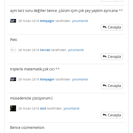
ayni tarz soru değiller bence ,çözüm içim çok şey yaptım ayrıcana ^^
26 Nisan 2016
Kimyager
tarafından
yorumlandı
Cevapla
Peki.
26 Nisan 2016
Sercan
tarafından
yorumlandı
Cevapla
triplerle matematik,çok cici ^^
26 Nisan 2016
Kimyager
tarafından
yorumlandı
Cevapla
müsadenizle çözüyorum:)
26 Nisan 2016
Anil
tarafından
yorumlandı
Cevapla
Bence cozmemelisin.