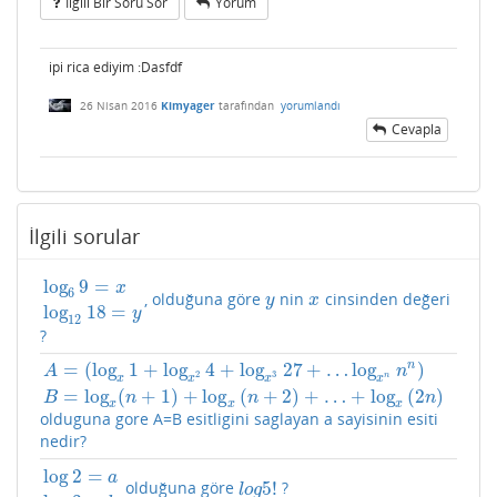
Ilgili Bir Soru Sor
Yorum
ipi rica ediyim :Dasfdf
26 Nisan 2016
Kimyager
tarafından
yorumlandı
Cevapla
İlgili sorular
log
9
=
x
6
, olduğuna göre
nin
cinsinden değeri
log
6
9
=
x
log
12
18
=
y
y
x
y
x
log
18
=
y
12
?
n
=
(
log
1
+
log
4
+
log
27
+
…
log
)
A
n
2
3
n
x
x
x
x
A
=
(
log
x
1
+
log
x
2
4
+
log
x
3
27
+
…
log
x
n
n
n
)
B
=
log
x
(
n
+
1
)
+
log
x
(
n
+
2
)
+
…
=
log
(
+
1
)
+
log
(
+
2
)
+
…
+
log
(
2
)
B
n
n
n
x
x
x
olduguna gore A=B esitligini saglayan a sayisinin esiti
nedir?
log
2
=
a
5
!
olduğuna göre
?
log
2
=
a
log
3
=
b
l
o
g
5
!
l
o
g