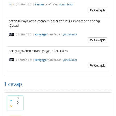
26 Nisan 2016
Sercan
tarafından
yorumlandı
Cevapla
çözde buraya atma çözmemiş gibi görünürsün (faceden at qnq)
:Çdsad
26 Nisan 2016
Kimyager
tarafından
yorumlandı
Cevapla
soruyu çözdüm nihaha yaşasın kötülük :D
26 Nisan 2016
Kimyager
tarafından
yorumlandı
Cevapla
1
cevap
0
0