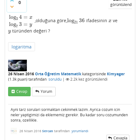
0
görüntülendi
log
4
=
x
3
log
36
,olduğuna göre,
ifadesinin
ve
log
3
4
=
x
log
7
3
=
y
log
21
36
x
x
21
log
3
=
y
7
türünden değeri ?
y
y
logaritma
26 Nisan 2016
Orta Öğretim Matematik
kategorisinde
Kimyager
(
1.3k
puan)
tarafından
soruldu
|
2.2k
kez görüntülendi
Cevap
Yorum
Ayni tarz sorulari sormaktan cekinmek lazim. Ayrica cozum icin
neler yaptigimizi da eklememiz gerekir. Bu kadar soru cozumunden
sonra, ozellikle.
26 Nisan 2016
Sercan
tarafından
yorumlandı
Cevapla