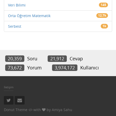
Veri Bilimi
145
Orta Öğretim Matematik
12.7k
Serbest
1k
20,359
Soru
21,912
Cevap
73,672
Yorum
3,974,172
Kullanıcı
İletişim
Donut Theme
with
by
Amiya Sahu