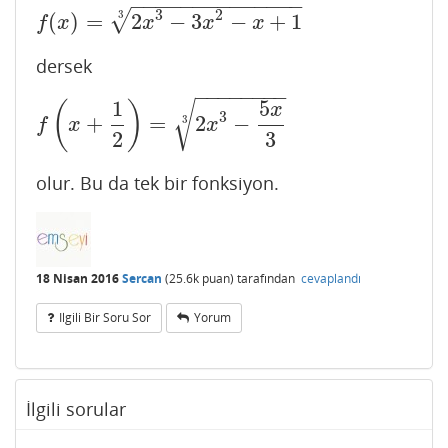
−
−
−
−
−
−
−
−
−
−
−
−
−
−
3
2
√
3
(
)
=
2
−
3
−
+
1
f
(
x
)
=
2
x
3
−
3
x
2
−
x
+
1
3
f
x
x
x
x
dersek
−
−
−
−
−
−
−
−
1
5
√
(
)
x
3
+
=
2
−
3
f
(
x
+
1
2
)
=
2
x
3
−
5
x
3
3
f
x
x
2
3
olur. Bu da tek bir fonksiyon.
18 Nisan 2016
Sercan
(
25.6k
puan)
tarafından
cevaplandı
Ilgili Bir Soru Sor
Yorum
İlgili sorular