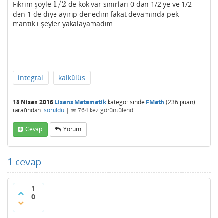
1
/
2
Fikrim şöyle
de kök var sınırları 0 dan 1/2 ye ve 1/2
1
/
2
den 1 de diye ayırıp denedim fakat devamında pek
mantıklı şeyler yakalayamadım
integral
kalkülüs
18 Nisan 2016
Lisans Matematik
kategorisinde
FMath
(
236
puan)
tarafından
soruldu
|
764
kez görüntülendi
Cevap
Yorum
1
cevap
1
0